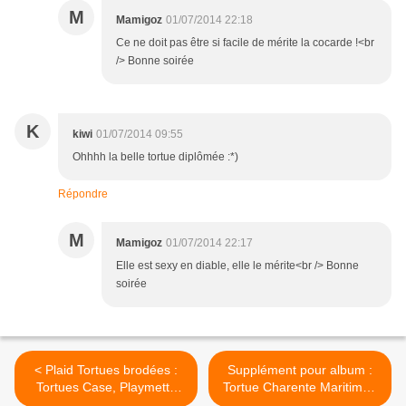
M
Mamigoz
01/07/2014 22:18
Ce ne doit pas être si facile de mérite la cocarde !<br
/> Bonne soirée
K
kiwi
01/07/2014 09:55
Ohhhh la belle tortue diplômée :*)
Répondre
M
Mamigoz
01/07/2014 22:17
Elle est sexy en diable, elle le mérite<br /> Bonne
soirée
< Plaid Tortues brodées :
Supplément pour album :
Tortues Case, Playmette
Tortue Charente Maritime (
Playboy et Charente
grille ) >