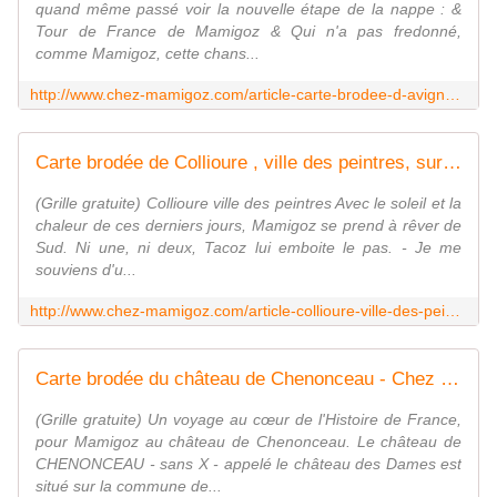
quand même passé voir la nouvelle étape de la nappe : &
Tour de France de Mamigoz & Qui n'a pas fredonné,
comme Mamigoz, cette chans...
http://www.chez-mamigoz.com/article-carte-brodee-d-avignon-de-mamigoz-54645773.html
Carte brodée de Collioure , ville des peintres, sur la nappe de Mamigoz - Chez Mamigoz
(Grille gratuite) Collioure ville des peintres Avec le soleil et la
chaleur de ces derniers jours, Mamigoz se prend à rêver de
Sud. Ni une, ni deux, Tacoz lui emboite le pas. - Je me
souviens d'u...
http://www.chez-mamigoz.com/article-collioure-ville-des-peintres-nouvelle-etape-de-la-nappe-de-mamigoz-53454268.html
Carte brodée du château de Chenonceau - Chez Mamigoz
(Grille gratuite) Un voyage au cœur de l'Histoire de France,
pour Mamigoz au château de Chenonceau. Le château de
CHENONCEAU - sans X - appelé le château des Dames est
situé sur la commune de...