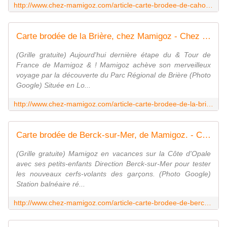
http://www.chez-mamigoz.com/article-carte-brodee-de-cahors-de-mamigoz-63379720.html
Carte brodée de la Brière, chez Mamigoz - Chez Mamigoz
(Grille gratuite) Aujourd'hui dernière étape du & Tour de
France de Mamigoz & ! Mamigoz achève son merveilleux
voyage par la découverte du Parc Régional de Brière (Photo
Google) Située en Lo...
http://www.chez-mamigoz.com/article-carte-brodee-de-la-briere-chez-mamigoz-73257401.html
Carte brodée de Berck-sur-Mer, de Mamigoz. - Chez Mamigoz
(Grille gratuite) Mamigoz en vacances sur la Côte d'Opale
avec ses petits-enfants Direction Berck-sur-Mer pour tester
les nouveaux cerfs-volants des garçons. (Photo Google)
Station balnéaire ré...
http://www.chez-mamigoz.com/article-carte-brodee-de-berck-sur-mer-de-mamigoz-72474411.html