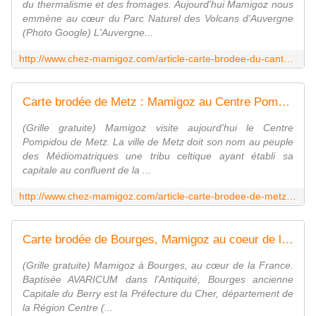
du thermalisme et des fromages. Aujourd'hui Mamigoz nous
emmène au cœur du Parc Naturel des Volcans d'Auvergne
(Photo Google) L'Auvergne...
http://www.chez-mamigoz.com/article-carte-brodee-du-cantal-chez-mamigoz-63385746.html
Carte brodée de Metz : Mamigoz au Centre Pompidou - Chez Mamigoz
(Grille gratuite) Mamigoz visite aujourd'hui le Centre
Pompidou de Metz. La ville de Metz doit son nom au peuple
des Médiomatriques une tribu celtique ayant établi sa
capitale au confluent de la ...
http://www.chez-mamigoz.com/article-carte-brodee-de-metz-mamigoz-au-centre-pompidou-61366593.html
Carte brodée de Bourges, Mamigoz au coeur de la France - Chez Mamigoz
(Grille gratuite) Mamigoz à Bourges, au cœur de la France.
Baptisée AVARICUM dans l'Antiquité, Bourges ancienne
Capitale du Berry est la Préfecture du Cher, département de
la Région Centre (...