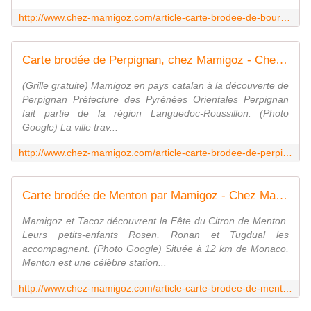
http://www.chez-mamigoz.com/article-carte-brodee-de-bourges-mamigoz-au-coeur-de-la-france-60149575.html
Carte brodée de Perpignan, chez Mamigoz - Chez Mamigoz
(Grille gratuite) Mamigoz en pays catalan à la découverte de
Perpignan Préfecture des Pyrénées Orientales Perpignan
fait partie de la région Languedoc-Roussillon. (Photo
Google) La ville trav...
http://www.chez-mamigoz.com/article-carte-brodee-de-perpignan-chez-mamigoz-69381739.html
Carte brodée de Menton par Mamigoz - Chez Mamigoz
Mamigoz et Tacoz découvrent la Fête du Citron de Menton.
Leurs petits-enfants Rosen, Ronan et Tugdual les
accompagnent. (Photo Google) Située à 12 km de Monaco,
Menton est une célèbre station...
http://www.chez-mamigoz.com/article-carte-brodee-de-menton-par-mamigoz-69276085.html