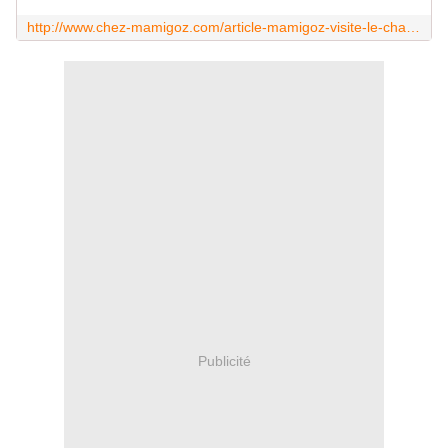
http://www.chez-mamigoz.com/article-mamigoz-visite-le-chateau-de-chenonceau-59155115.html
Publicité