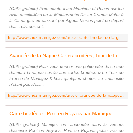
(Grille gratuite) Promenade avec Mamigoz et Rosen sur les
rives ensoleillées de la Méditerranée De La Grande Motte à
la Camargue en passant par Aigues-Mortes point de départ
des croisades et L...
http://www.chez-mamigoz.com/article-carte-brodee-de-la-grande-motte-par-mamigoz-67180925.html
Avancée de la Nappe Cartes brodées, Tour de France de Mamigoz - Chez Mamigoz
(Grille gratuite) Pour vous donner une petite idée de ce que
donnera la nappe carrée aux cartes brodées & Le Tour de
France de Mamigoz & Voici quelques photos. La luminosité
n'étant pas idéal...
http://www.chez-mamigoz.com/article-avancee-de-la-nappe-cartes-brodees-tour-de-france-de-mamigoz-66952645.html
Carte brodée de Pont en Royans par Mamigoz - Chez Mamigoz
(Grille gratuite) Mamigoz en randonnée dans le Vercors
découvre Pont en Royans. Pont en Royans petite ville de