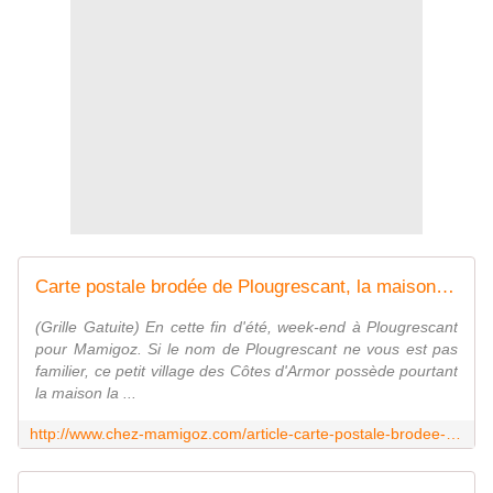
Carte postale brodée de Plougrescant, la maison du gouffre - Chez Mamigoz
(Grille Gatuite) En cette fin d'été, week-end à Plougrescant
pour Mamigoz. Si le nom de Plougrescant ne vous est pas
familier, ce petit village des Côtes d'Armor possède pourtant
la maison la ...
http://www.chez-mamigoz.com/article-carte-postale-brodee-de-plougrescant-la-petite-maison-dans-la-mer-58195542.html