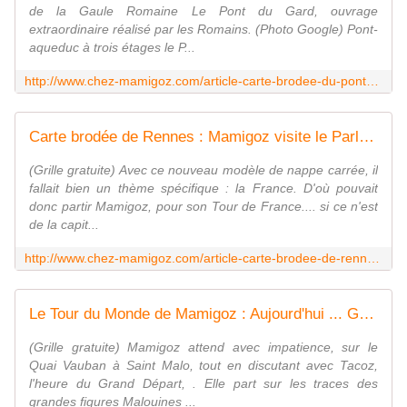
de la Gaule Romaine Le Pont du Gard, ouvrage
extraordinaire réalisé par les Romains. (Photo Google) Pont-
aqueduc à trois étages le P...
http://www.chez-mamigoz.com/article-carte-brodee-du-pont-du-gard-de-mamigoz-76404282.html
Carte brodée de Rennes : Mamigoz visite le Parlement de Bretagne. - Chez Mamigoz
(Grille gratuite) Avec ce nouveau modèle de nappe carrée, il
fallait bien un thème spécifique : la France. D'où pouvait
donc partir Mamigoz, pour son Tour de France.... si ce n'est
de la capit...
http://www.chez-mamigoz.com/article-carte-brodee-de-rennes-mamigoz-visite-le-parlement-de-bretagne-52301863.html
Le Tour du Monde de Mamigoz : Aujourd'hui ... Grand Départ. - Chez Mamigoz
(Grille gratuite) Mamigoz attend avec impatience, sur le
Quai Vauban à Saint Malo, tout en discutant avec Tacoz,
l'heure du Grand Départ, . Elle part sur les traces des
grandes figures Malouines ...