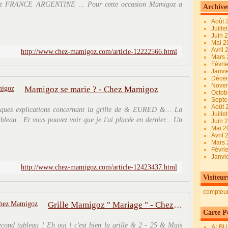
st FRANCE ARGENTINE ... Pour cette occasion Mamigoz a
Archive
Août 
Juille
Juin 
Mai 
Avril
http://www.chez-mamigoz.com/article-12222566.html
Mars
Févri
Janvi
Déce
Nove
Mamigoz se marie ? - Chez Mamigoz
Octob
Sept
Août 
lques explications concernant la grille de & EURED &... La
Juille
bleau . Et vous pouvez voir que je l'ai placée en dernier... Un
Juin 
Mai 
Avril
Mars
Févri
Janvi
http://www.chez-mamigoz.com/article-12423437.html
Visiteur
compteu
Grille Mamigoz " Mariage " - Chez Mamigoz
Carte Pe
second tableau ! Eh oui ! c'est bien la grille & 2 - 25 & Mais
ALBU