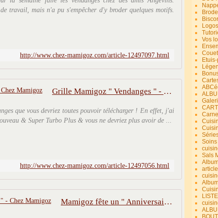
ur la semaine faire les vendanges chez des amis Angevins.
Nappe
e travail, mais n'a pu s'empêcher d'y broder quelques motifs.
Brode
Bisco
Logos
Tutori
Vos lo
Ensem
Couet
http://www.chez-mamigoz.com/article-12497097.html
Etuis
Légend
Bonus
Carte
ABCéd
Grille Mamigoz " Vendanges " - Chez Mamigoz
ALBU
Galer
CART
nges que vous devriez toutes pouvoir télécharger ! En effet, j'ai
Carne
ouveau & Super Turbo Plus & vous ne devriez plus avoir de ...
Cuisin
Cuisi
Série
Soins
cuisin
Sals 
Album
http://www.chez-mamigoz.com/article-12497056.html
article
cuisin
Album
Cuisi
LIST
Mamigoz fête un " Anniversaire " - Chez Mamigoz
cuisin
ALBUM
BOUT