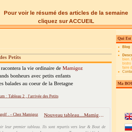
Pour voir le résumé des articles de la semaine
cliquez sur ACCUEIL
Qui Est
Blog
Descr
des Petits
bien. 
bistro
racontera la vie ordinaire de
Mamigoz
faire
Conta
rands bonheurs avec petits enfants
es balades au coeur de la Bretagne
Ma BO
Nouveau tableau....Mamigoz au golf . - Chez Mamigoz
r leur premier tableau. Ils sont repartis vers leur & Bout de