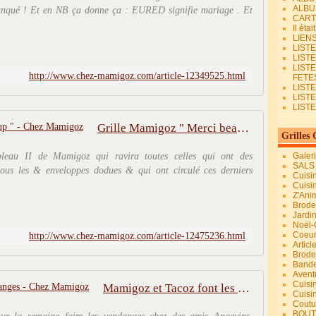
ALBU
manqué ! Et en NB ça donne ça : EURED signifie mariage . Et
CART
Il éta
LIEN
LIST
LIST
LIST
http://www.chez-mamigoz.com/article-12349525.html
FETES.
LISTE
LIST
LIST
Grille Mamigoz " Merci beaucoup " - Chez Mamigoz
Grilles 
bleau II de Mamigoz qui ravira toutes celles qui ont des
Galer
SALS
tous les & enveloppes dodues & qui ont circulé ces derniers
Cuisi
Cuisi
Z'Ani
Broder
Jardi
Noël-
Coeu
http://www.chez-mamigoz.com/article-12475236.html
Articl
Brode
Bande
Avent
Cuisi
Mamigoz et Tacoz font les vendanges - Chez Mamigoz
Cuisi
Coutur
BOUT