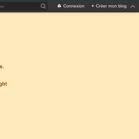
Connexion
+
Créer mon blog
s.
ight