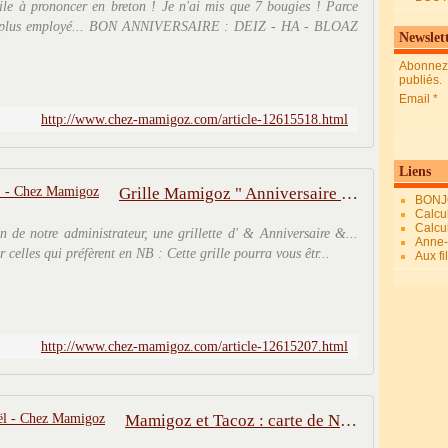
à prononcer en breton ! Je n'ai mis que 7 bougies ! Parce
e le plus employé... BON ANNIVERSAIRE : DEIZ - HA - BLOAZ
Newslet
Abonnez-
publiés.
Email
http://www.chez-mamigoz.com/article-12615518.html
Liens
Grille Mamigoz " Anniversaire " - Chez Mamigoz
BONJ
Calcul
Calcul
n de notre administrateur, une grillette d' & Anniversaire &...
Anne-M
 celles qui préfèrent en NB : Cette grille pourra vous êtr...
Aux fi
http://www.chez-mamigoz.com/article-12615207.html
Mamigoz et Tacoz : carte de Noël - Chez Mamigoz