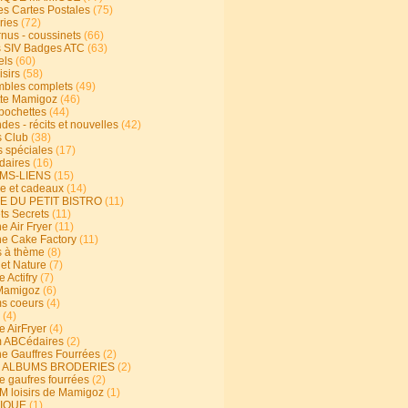
s Cartes Postales
(75)
ries
(72)
rnus - coussinets
(66)
 SIV Badges ATC
(63)
els
(60)
isirs
(58)
bles complets
(49)
te Mamigoz
(46)
-pochettes
(44)
es - récits et nouvelles
(42)
 Club
(38)
s spéciales
(17)
aires
(16)
MS-LIENS
(15)
ie et cadeaux
(14)
E DU PETIT BISTRO
(11)
ts Secrets
(11)
e Air Fryer
(11)
ne Cake Factory
(11)
s à thème
(8)
 et Nature
(7)
e Actifry
(7)
Mamigoz
(6)
s coeurs
(4)
(4)
e AirFryer
(4)
 ABCédaires
(2)
ne Gauffres Fourrées
(2)
E ALBUMS BRODERIES
(2)
e gaufres fourrées
(2)
 loisirs de Mamigoz
(1)
IQUE
(1)