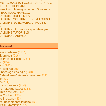
MS ECUSSONS, LOGOS, BADGES, ATC
E DU PETIT BISTRO
it une fois.... Mamigoz : Album Souvenirs
S BOUTIQUE MAMIGOZ
E ALBUMS BRODERIES
E ALBUMS COUTURE TRICOT FOURCHE
E ALBUMS NOEL, VOEUX, PAQUES,
.....
 ALBUMs SAL proposés par Mamigoz
E ALBUMS TUTORIELS
E ALBUMS Z'ANIMOS
Gratuites
ie et Cadeaux
(1144)
 Mamigoz
(916)
ne-Pains et Potins
(757)
ne
(434)
mos
(392)
ies et Sal
(353)
n-bricolage-écologie
(340)
Calendriers-Crèche- Nouvel an
(327)
rs
(322)
es
(291)
ries Créateurs
(254)
s - Marque-pages
(218)
ures des Goz
(140)
ne Cookeo
(120)
ne Bretagne
(86)
e-tricot-crochet-fourche
(82)
IQUE MAMIGOZ
(77)