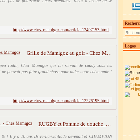
e pas de poursuivre Leurs aventures. Tacoz a décidé de se
Recherc
http://www.chez-mamigoz.com/article-12497153.html
Logos
Grille de Mamigoz au golf - Chez Mamigoz
eu radin, C'est Mamigoz qui lui servait de caddy sous les
 ne pouvait pas faire grand chose pour aider notre chère amie !
http://www.chez-mamigoz.com/article-12276195.html
RUGBY et Pomme de douche .... - Chez Mamigoz
ur & ! Il y a 10 ans Brive-La-Gaillade devenait & CHAMPION