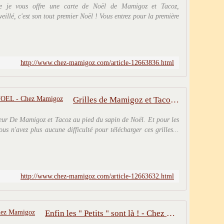
e je vous offre une carte de Noël de Mamigoz et Tacoz,
llé, c'est son tout premier Noël ! Vous entrez pour la première
http://www.chez-mamigoz.com/article-12663836.html
Grilles de Mamigoz et Tacoz : NOEL - Chez Mamigoz
eur De Mamigoz et Tacoz au pied du sapin de Noël. Et pour les
s n'avez plus aucune difficulté pour télécharger ces grilles...
http://www.chez-mamigoz.com/article-12663632.html
Enfin les " Petits " sont là ! - Chez Mamigoz