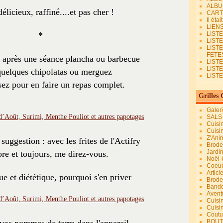
ALBU
élicieux, raffiné....et pas cher !
CART
Il éta
LIEN
*
LIST
LIST
LIST
FETES.
après une séance plancha ou barbecue
LISTE
LIST
 quelques chipolatas ou merguez
LIST
sez pour en faire un repas complet.
Grilles 
Galer
SALS
Cuisi
Cuisi
Z'Ani
suggestion : avec les frites de l'Actifry
Broder
Jardi
ore et toujours, me direz-vous.
Noël-
Coeu
Articl
que et diététique, pourquoi s'en priver
Brode
Bande
Avent
Cuisi
Cuisi
Coutur
BOUT