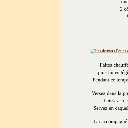
une
2 c
Faites chauff
puis faites lé
Pendant ce temps
Versez dans la po
Laissez la c
Servez en caquel
J'ai accompagné d