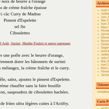
 noix de beurre à l'orange
Archive
às de crème fraîche épaisse
Août 
½ càc Curry de Madras
Juille
Juin 
Piment d'Espelette
Mai 
Avril
sel fin
Mars
Févri
Ciboulettes
Janvi
Déce
Nove
Octob
Sept
Août 
er une poêle avec le beurre d'orange,
Juille
Juin 
gèrement dorer les bâtonnets de surimi
Mai 
Avril
 mélangez, la crème fraîche et le curry.
Mars
Févri
Janvi
êle, salez, ajoutez le piment d'Espelette.
Visiteur
rème chauffer sans la faire bouillir
on, saupoudrez de ciboulettes hachées.
compteu
Carte Pe
e frites ultra légères cuites à l'Actifry.
ALBU