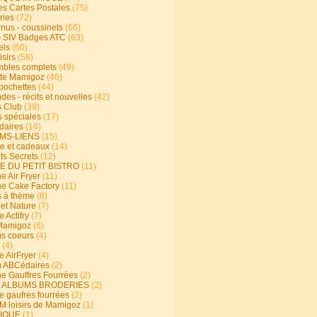
s Cartes Postales
(75)
ries
(72)
rnus - coussinets
(66)
 SIV Badges ATC
(63)
els
(60)
isirs
(58)
bles complets
(49)
te Mamigoz
(46)
-pochettes
(44)
es - récits et nouvelles
(42)
 Club
(38)
s spéciales
(17)
aires
(16)
MS-LIENS
(15)
ie et cadeaux
(14)
ts Secrets
(12)
E DU PETIT BISTRO
(11)
e Air Fryer
(11)
ne Cake Factory
(11)
s à thème
(8)
 et Nature
(7)
e Actifry
(7)
Mamigoz
(6)
s coeurs
(4)
(4)
e AirFryer
(4)
 ABCédaires
(2)
ne Gauffres Fourrées
(2)
E ALBUMS BRODERIES
(2)
e gaufres fourrées
(2)
 loisirs de Mamigoz
(1)
IQUE
(1)