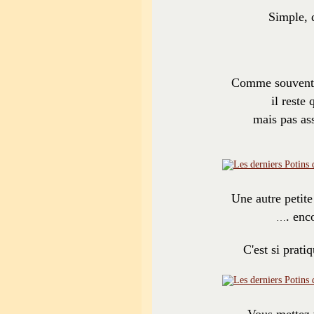
Simple, d
Comme souvent 
il reste
mais pas as
Une autre petite 
. enc
…
C'est si prati