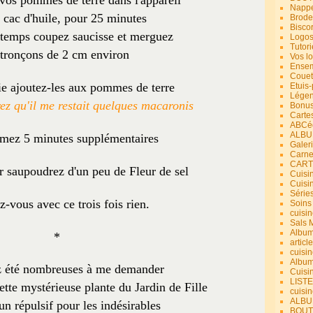
vos pommes de terre dans l'appareil
Nappe
 cac d'huile, pour 25 minutes
Brode
Bisco
 temps coupez saucisse et merguez
Logos
Tutori
 tronçons de 2 cm environ
Vos lo
Ensem
Couet
ie ajoutez-les aux pommes de terre
Etuis
Légend
z qu'il me restait quelques macaronis
Bonus
Carte
ABCéd
ALBU
mez 5 minutes supplémentaires
Galer
Carne
CART
r saupoudrez d'un peu de Fleur de sel
Cuisin
Cuisi
Série
-vous avec ce trois fois rien.
Soins
cuisin
Sals 
Album
*
article
cuisin
Album
z été nombreuses à me demander
Cuisi
LIST
cette mystérieuse plante du Jardin de Fille
cuisin
ALBUM
 un répulsif pour les indésirables
BOUT