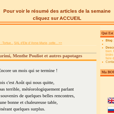
Pour voir le résumé des articles de la semaine
cliquez sur ACCUEIL
Qui Est
Blog
: Tortue...
SAL d'Ete d' Anne-Marie, cette... >>
Descr
bien. 
bistro
urimi, Menthe Pouliot et autres papotages
faire
Conta
Encore un mois qui se termine !
Ma BO
ois c'est Août qui nous quitte,
pas terrible, météorologiquement parlant
is souvenirs de quelques belles rencontres,
'une bonne et chaleureuse table,
nérant quelques surplus.