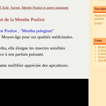
Newslet
Abonnez-
st de la Menthe Pouliot
publiés.
Email
e Pouliot , "Mentha pulegium"
le Moyen-âge pour ses qualités médicinales.
Liens
rdin
,
elle éloigne les insectes nuisibles
BONJ
Calcul
ce à son parfum puissant.
Calcul
Anne-M
Aux fi
lante mellifère appréciée des apiculteurs.