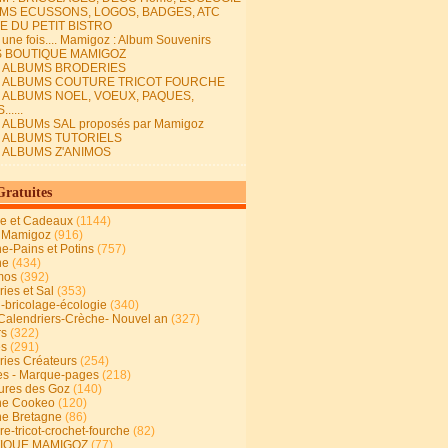
MS ECUSSONS, LOGOS, BADGES, ATC
E DU PETIT BISTRO
it une fois.... Mamigoz : Album Souvenirs
S BOUTIQUE MAMIGOZ
E ALBUMS BRODERIES
E ALBUMS COUTURE TRICOT FOURCHE
E ALBUMS NOEL, VOEUX, PAQUES,
.....
 ALBUMs SAL proposés par Mamigoz
E ALBUMS TUTORIELS
E ALBUMS Z'ANIMOS
Gratuites
ie et Cadeaux
(1144)
 Mamigoz
(916)
ne-Pains et Potins
(757)
ne
(434)
mos
(392)
ies et Sal
(353)
n-bricolage-écologie
(340)
Calendriers-Crèche- Nouvel an
(327)
rs
(322)
es
(291)
ries Créateurs
(254)
s - Marque-pages
(218)
ures des Goz
(140)
ne Cookeo
(120)
ne Bretagne
(86)
e-tricot-crochet-fourche
(82)
IQUE MAMIGOZ
(77)