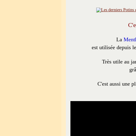
C'e
La
Menth
est utilisée depuis 
Très utile au ja
grâ
C'est aussi une p