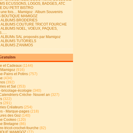
MS ECUSSONS, LOGOS, BADGES, ATC
E DU PETIT BISTRO
it une fois.... Mamigoz : Album Souvenirs
S BOUTIQUE MAMIGOZ
E ALBUMS BRODERIES
E ALBUMS COUTURE TRICOT FOURCHE
E ALBUMS NOEL, VOEUX, PAQUES,
.....
 ALBUMs SAL proposés par Mamigoz
E ALBUMS TUTORIELS
E ALBUMS Z'ANIMOS
Gratuites
ie et Cadeaux
(1144)
 Mamigoz
(916)
ne-Pains et Potins
(757)
ne
(434)
mos
(392)
ies et Sal
(353)
n-bricolage-écologie
(340)
Calendriers-Crèche- Nouvel an
(327)
rs
(322)
es
(291)
ries Créateurs
(254)
s - Marque-pages
(218)
ures des Goz
(140)
ne Cookeo
(120)
ne Bretagne
(86)
e-tricot-crochet-fourche
(82)
IQUE MAMIGOZ
(77)