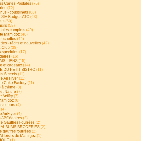
s Cartes Postales
(75)
ries
(72)
rnus - coussinets
(66)
 SIV Badges ATC
(63)
els
(60)
isirs
(58)
bles complets
(49)
te Mamigoz
(46)
-pochettes
(44)
es - récits et nouvelles
(42)
 Club
(38)
s spéciales
(17)
aires
(16)
MS-LIENS
(15)
ie et cadeaux
(14)
E DU PETIT BISTRO
(11)
ts Secrets
(11)
e Air Fryer
(11)
ne Cake Factory
(11)
s à thème
(8)
 et Nature
(7)
e Actifry
(7)
Mamigoz
(6)
s coeurs
(4)
(4)
e AirFryer
(4)
 ABCédaires
(2)
ne Gauffres Fourrées
(2)
E ALBUMS BRODERIES
(2)
e gaufres fourrées
(2)
 loisirs de Mamigoz
(1)
IQUE
(1)