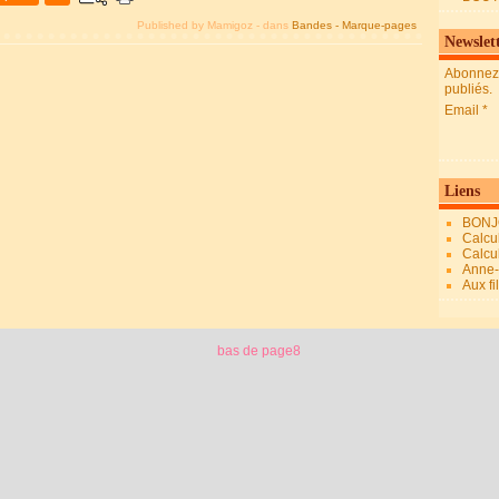
Published by Mamigoz
-
dans
Bandes - Marque-pages
Newslet
Abonnez-
publiés.
Email
Liens
BONJ
Calcul
Calcul
Anne-M
Aux fi