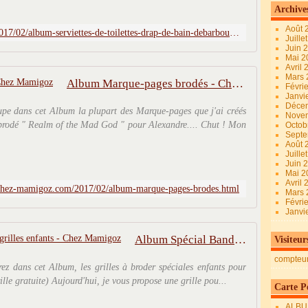
Archive
Août 
http://www.chez-mamigoz.com/2017/02/album-serviettes-de-toilettes-drap-de-bain-debarbouillettes.html
Juille
Juin 
Mai 
Avril
Mars
Album Marque-pages brodés - Chez Mamigoz
Févri
Janvi
Déce
roupe dans cet Album la plupart des Marque-pages que j'ai créés
Nove
e brodé " Realm of the Mad God " pour Alexandre.... Chut ! Mon
Octob
Sept
Août 
Juille
Juin 
Mai 
Avril
chez-mamigoz.com/2017/02/album-marque-pages-brodes.html
Mars
Févri
Janvi
Album Spécial Bandes à broder grilles enfants - Chez Mamigoz
Visiteur
compteu
erez dans cet Album, les grilles à broder spéciales enfants pour
Grille gratuite) Aujourd'hui, je vous propose une grille pou...
Carte Pe
ALBU