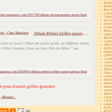
Nappe
Brode
Bisco
Logos
chez-mamigoz.com/2017/02/album-pictogrammes-sports.html
Tutori
Vos lo
Ensem
Couet
Etuis
Album Petites Grilles passe-partout - Chez Mamigoz
Légend
Bonus
Carte
ez dans ce nouvel Album des petites grilles sur différents thèmes
ABCéd
( Grilles Gratuites ) Suite au Cœur Fête des Mères * que...
ALBU
Galer
CART
Carne
Cuisin
Cuisi
Série
migoz.com/2018/05/album-petites-grilles-passe-partout.html
Soins
cuisin
Sals 
Album
t pour d'autres grilles gratuites
article
cuisin
Album
Cuisi
LIST
cuisin
ALBUM
epost
0
BOUT