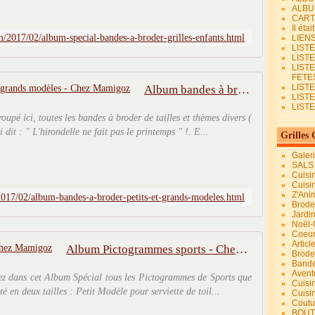
ALBU
CART
Il éta
2017/02/album-special-bandes-a-broder-grilles-enfants.html
LIEN
LIST
LIST
LIST
FETES.
LISTE
Album bandes à broder petits et grands modèles - Chez Mamigoz
LIST
LIST
roupé ici, toutes les bandes à broder de tailles et thèmes divers (
i dit : " L'hirondelle ne fait pas le printemps " !. E...
Grilles 
Galer
SALS
Cuisi
Cuisi
Z'Ani
17/02/album-bandes-a-broder-petits-et-grands-modeles.html
Broder
Jardi
Noël-
Coeu
Articl
Album Pictogrammes sports - Chez Mamigoz
Brode
Bande
Avent
erez dans cet Album Spécial tous les Pictogrammes de Sports que
Cuisi
nté en deux tailles : Petit Modèle pour serviette de toil...
Cuisi
Coutur
BOUT