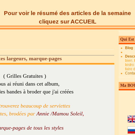
Pour voir le résumé des articles de la semaine
cliquez sur ACCUEIL
Qui Est
Blog
Descr
es largeurs, marque-pages
bien. 
bistro
faire
Conta
( Grilles Gratuites )
ous ai réuni dans cet album,
Ma BO
des bandes à broder que j'ai créées
trouverez beaucoup de serviettes
ttes, brodées par
Annie /Mamou Soleil,
rque-pages de tous les styles