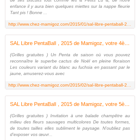
de ses biscuits tout comme les & Petits Lu &, de notre
enfance il y aura bien quelques miettes sur la nappe fleurie
Tant pis ! Bonne ...
http://www.chez-mamigoz.com/2015/01/sal-libre-pentaball-2015-de-mamigoz-votre-3eme-penta.html
SAL Libre PentaBall , 2015 de Mamigoz, votre 4ème Penta - Chez Mamigoz
(Grilles gratuites ) Un Penta de saison où vous pouvez
reconnaître le superbe cactus de Noël en pleine floraison
Les couleurs variant du blanc au fuchsia en passant par le
jaune, amuserez-vous avec
http://www.chez-mamigoz.com/2015/02/sal-libre-pentaball-2015-de-mamigoz-votre-4eme-penta.html
SAL Libre PentaBall , 2015 de Mamigoz, votre 5ème Penta - Chez Mamigoz
(Grilles gratuites ) Invitation à une balade champêtre au
milieu des fleurs sauvages multicolores De toutes formes,
de toutes tailles elles subliment le paysage. N'oubliez pas
d'exposer vos œuvr...