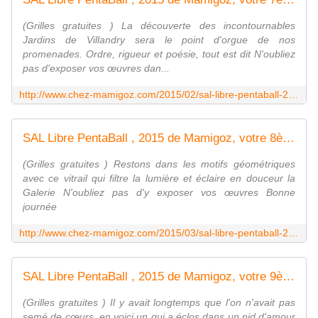
(Grilles gratuites ) La découverte des incontournables
Jardins de Villandry sera le point d'orgue de nos
promenades. Ordre, rigueur et poésie, tout est dit N'oubliez
pas d'exposer vos œuvres dan...
http://www.chez-mamigoz.com/2015/02/sal-libre-pentaball-2015-de-mamigoz-votre-7eme-penta.html
SAL Libre PentaBall , 2015 de Mamigoz, votre 8ème Penta - Chez Mamigoz
(Grilles gratuites ) Restons dans les motifs géométriques
avec ce vitrail qui filtre la lumière et éclaire en douceur la
Galerie N'oubliez pas d'y exposer vos œuvres Bonne
journée
http://www.chez-mamigoz.com/2015/03/sal-libre-pentaball-2015-de-mamigoz-votre-8eme-penta.html
SAL Libre PentaBall , 2015 de Mamigoz, votre 9ème Penta - Chez Mamigoz
(Grilles gratuites ) Il y avait longtemps que l'on n'avait pas
semé de cœurs, en voici un qui a éclos dans un nid d'amour