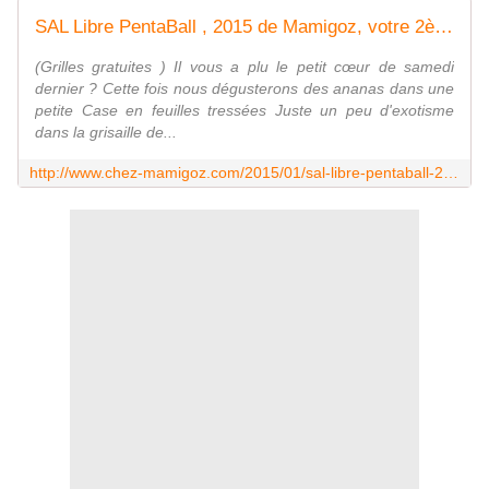
SAL Libre PentaBall , 2015 de Mamigoz, votre 2ème Penta - Chez Mamigoz
(Grilles gratuites ) Il vous a plu le petit cœur de samedi
dernier ? Cette fois nous dégusterons des ananas dans une
petite Case en feuilles tressées Juste un peu d'exotisme
dans la grisaille de...
http://www.chez-mamigoz.com/2015/01/sal-libre-pentaball-2015-de-mamigoz-votre-2eme-penta.html