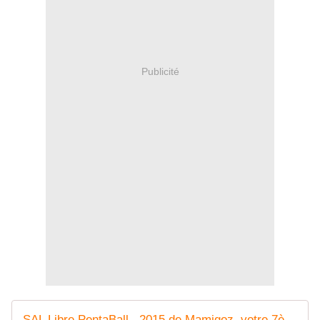
Publicité
SAL Libre PentaBall , 2015 de Mamigoz, votre 7ème Penta - Chez Mamigoz