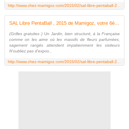
http://www.chez-mamigoz.com/2015/02/sal-libre-pentaball-2015-de-mamigoz-votre-5eme-penta.html
SAL Libre PentaBall , 2015 de Mamigoz, votre 6ème Penta - Chez Mamigoz
(Grilles gratuites ) Un Jardin, bien structuré, à la Française
comme on les aime où les massifs de fleurs parfumées,
sagement rangés attendent impatiemment les visiteurs
N'oubliez pas d'expos...
http://www.chez-mamigoz.com/2015/02/sal-libre-pentaball-2015-de-mamigoz-votre-6eme-penta.html