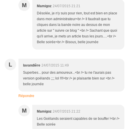
M
Mamigoz
24/07/2015 21:21
Désolée, je n'y suis pour rien, tout est bien en place
dans mon administrateur<br /> Il faudrait que tu
cliques dans la bande noire au dessus de mon
article sur " suivre ce blog " <br /> Sachant que quoi
qu'il arrive, je mets un article tous les jours.....<br />
Belle soirée<br /> Bisous, belle journée
L
lavandière
24/07/2015 11:49
Superbes... pour des amoureux...<br /> tu ne l'aurais pas
version goëlands ;;;; lol !!!!<br /> je plaisante bien sur <br />
belle journée
Répondre
M
Mamigoz
24/07/2015 21:22
Les Goëlands seraient capables de se bouffer !<br />
Belle soirée