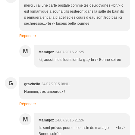
merci , j ai une carte postale comme tes deux cygnes <br /> c
est romantique a souhait ils resteront dans la salle de bain ils
s ennuieraient a la plage! et les cours d eau sont trop bas ici
sécheresse...<br /> bisous belle journée
Répondre
M
Mamigoz
24/07/2015 21:25
Ici, aussi, mes fleurs font la g...;<br /> Bonne soirée
G
gravhelio
24/07/2015 08:01
Hummm, très amoureux !
Répondre
M
Mamigoz
24/07/2015 21:26
Ils sont prévus pour un coussin de mariage........<br />
Bonne soirée