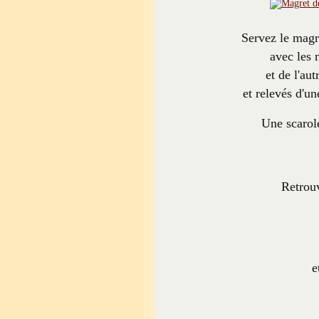
Servez le magre
avec les 
et de l'aut
et relevés d'un
Une scarole
Retrouv
e