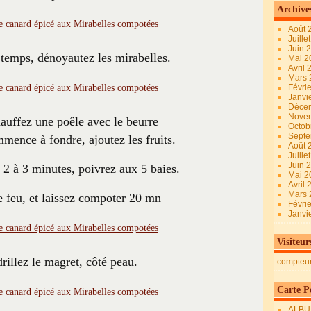
Archive
Août 
Juille
Juin 
temps, dénoyautez les mirabelles.
Mai 
Avril
Mars
Févri
Janvi
Déce
Nove
hauffez une poêle avec le beurre
Octob
Sept
mmence à fondre, ajoutez les fruits.
Août 
Juille
Juin 
 2 à 3 minutes, poivrez aux 5 baies.
Mai 
Avril
Mars
e feu, et laissez compoter 20 mn
Févri
Janvi
Visiteur
rillez le magret, côté peau.
compteu
Carte Pe
ALBU