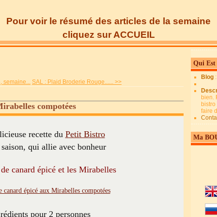
Pour voir le résumé des articles de la semaine
cliquez sur ACCUEIL
Qui Est
Blog
, semaine...
SAL : Plaid Broderie Rouge...... >>
Descr
bien. 
bistro
Mirabelles compotées
faire
Conta
icieuse recette du
Petit Bistro
Ma BO
 saison, qui allie avec bonheur
de canard épicé et les Mirabelles
rédients pour 2 personnes