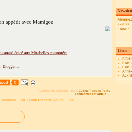
Newslet
Abonnez-
n appétit avec Mamigoz
publiés.
Email
Liens
BONJ
Calcul
Calcul
Anne-M
Aux fi
epost
0
Published by Mamigoz
-
dans
Cuisine-Pains et Potins
commenter cet article
…
, semaine...
SAL : Plaid Broderie Rouge...... >>