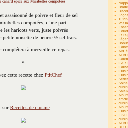
Nappe
Brode
Bisco
t assaisonné de poivre et fleur de sel
Logos
Tutori
mirabelles compotées, d'une part
Vos lo
Ensem
re les haricots verts, juste poivrés
Couet
Etuis
e petite noisette de beurre ½ sel frais.
Légend
Bonus
Carte
 complétera à merveille ce repas.
ABCéd
ALBU
Galer
*
CART
Carne
Cuisin
ez cette recette chez
PtitChef
Cuisi
Série
Soins
cuisin
Sals 
Album
article
cuisin
t sur
Recettes de cuisine
Album
Cuisi
LIST
cuisin
ALBUM
BOUT