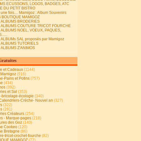
MS ECUSSONS, LOGOS, BADGES, ATC
E DU PETIT BISTRO
it une fois.... Mamigoz : Album Souvenirs
S BOUTIQUE MAMIGOZ
E ALBUMS BRODERIES
E ALBUMS COUTURE TRICOT FOURCHE
E ALBUMS NOEL, VOEUX, PAQUES,
.....
 ALBUMs SAL proposés par Mamigoz
E ALBUMS TUTORIELS
E ALBUMS Z'ANIMOS
Gratuites
ie et Cadeaux
(1144)
 Mamigoz
(916)
ne-Pains et Potins
(757)
ne
(434)
mos
(392)
ies et Sal
(353)
n-bricolage-écologie
(340)
Calendriers-Crèche- Nouvel an
(327)
rs
(322)
es
(291)
ries Créateurs
(254)
s - Marque-pages
(218)
ures des Goz
(140)
ne Cookeo
(120)
ne Bretagne
(86)
e-tricot-crochet-fourche
(82)
IQUE MAMIGOZ
(77)