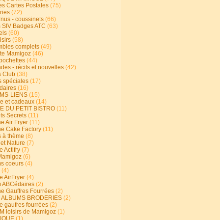
s Cartes Postales
(75)
ries
(72)
rnus - coussinets
(66)
 SIV Badges ATC
(63)
els
(60)
isirs
(58)
bles complets
(49)
te Mamigoz
(46)
-pochettes
(44)
es - récits et nouvelles
(42)
 Club
(38)
s spéciales
(17)
aires
(16)
MS-LIENS
(15)
ie et cadeaux
(14)
E DU PETIT BISTRO
(11)
ts Secrets
(11)
e Air Fryer
(11)
ne Cake Factory
(11)
s à thème
(8)
 et Nature
(7)
e Actifry
(7)
Mamigoz
(6)
s coeurs
(4)
(4)
e AirFryer
(4)
 ABCédaires
(2)
ne Gauffres Fourrées
(2)
E ALBUMS BRODERIES
(2)
e gaufres fourrées
(2)
 loisirs de Mamigoz
(1)
IQUE
(1)