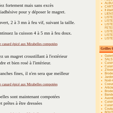
ALBU
ez fortement mais sans excès
CART
Il éta
iadhésive pour y déposer le magret.
LIEN
LIST
LIST
vert, 2 à 3 mn à feu vif, suivant la taille.
LIST
FETES.
LISTE
ntinuez la cuisson 4 à 5 mn à feu doux.
LIST
LIST
Grilles 
z un magret croustillant à l'extérieur
Galer
SALS
dre et bien rosé à l'intérieur.
Cuisi
Cuisi
Z'Ani
anches fines, il n'en sera que meilleur
Broder
Jardi
Noël-
Coeu
Articl
Brode
Bande
elles sont maintenant compotées
Avent
Cuisi
et prêtes à être dressées
Cuisi
Coutur
BOUT