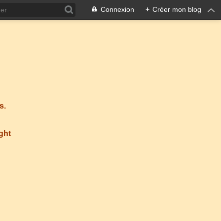
Connexion
+
Créer mon blog
s.
ight