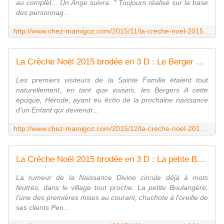
au complèt... Un Ange suivra. * Toujours réalisé sur la base
des personnag...
http://www.chez-mamigoz.com/2015/11/la-creche-noel-2015-brodee-en-3-d-le-petit-jesus.html
La Crèche Noël 2015 brodée en 3 D : Le Berger et ses moutons - Chez Mamigoz
Les premiers visiteurs de la Sainte Famille étaient tout
naturellement, en tant que voisins, les Bergers A cette
époque, Hérode, ayant eu écho de la prochaine naissance
d'un Enfant qui deviendr...
http://www.chez-mamigoz.com/2015/12/la-creche-noel-2015-brodee-en-3-d-le-berger-et-ses-moutons.html
La Crèche Noël 2015 brodée en 3 D : La petite Boulangère - Chez Mamigoz
La rumeur de la Naissance Divine circule déjà à mots
feutrés, dans le village tout proche. La petite Boulangère,
l'une des premières mises au courant, chuchote à l'oreille de
ses clients Pen...