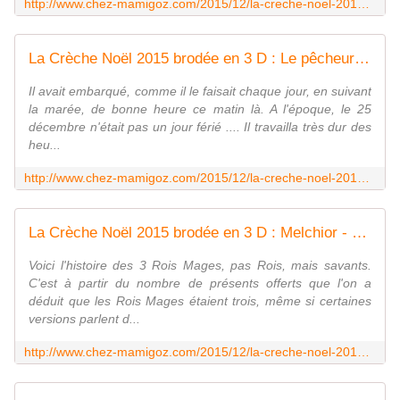
http://www.chez-mamigoz.com/2015/12/la-creche-noel-2015-brodee-en-3-d-la-petite-boulangere.html
La Crèche Noël 2015 brodée en 3 D : Le pêcheur - Chez Mamigoz
Il avait embarqué, comme il le faisait chaque jour, en suivant
la marée, de bonne heure ce matin là. A l'époque, le 25
décembre n'était pas un jour férié .... Il travailla très dur des
heu...
http://www.chez-mamigoz.com/2015/12/la-creche-noel-2015-brodee-en-3-d-le-pecheur.html
La Crèche Noël 2015 brodée en 3 D : Melchior - Chez Mamigoz
Voici l'histoire des 3 Rois Mages, pas Rois, mais savants.
C'est à partir du nombre de présents offerts que l'on a
déduit que les Rois Mages étaient trois, même si certaines
versions parlent d...
http://www.chez-mamigoz.com/2015/12/la-creche-noel-2015-brodee-en-3-d-melchior.html