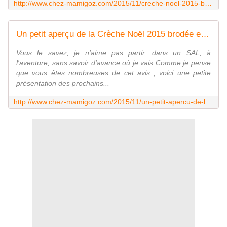
http://www.chez-mamigoz.com/2015/11/creche-noel-2015-brodee-en-3-d-l-ane-et-le-boeuf.html
Un petit aperçu de la Crèche Noël 2015 brodée en 3 D, - Chez Mamigoz
Vous le savez, je n'aime pas partir, dans un SAL, à
l'aventure, sans savoir d'avance où je vais Comme je pense
que vous êtes nombreuses de cet avis , voici une petite
présentation des prochains...
http://www.chez-mamigoz.com/2015/11/un-petit-apercu-de-la-creche-noel-2015-brodee-en-3-d.html