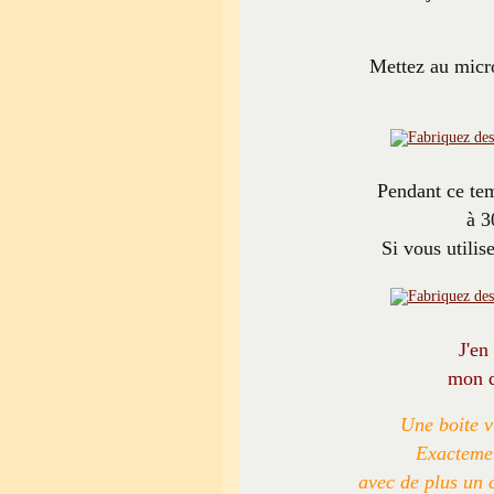
Mettez au micr
Pendant ce tem
à 3
Si vous utilis
J'en
mon d
Une boite v
Exactemen
avec de plus un c