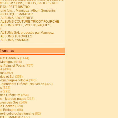
MS ECUSSONS, LOGOS, BADGES, ATC
E DU PETIT BISTRO
it une fois.... Mamigoz : Album Souvenirs
S BOUTIQUE MAMIGOZ
E ALBUMS BRODERIES
E ALBUMS COUTURE TRICOT FOURCHE
E ALBUMS NOEL, VOEUX, PAQUES,
.....
 ALBUMs SAL proposés par Mamigoz
E ALBUMS TUTORIELS
E ALBUMS Z'ANIMOS
Gratuites
ie et Cadeaux
(1144)
 Mamigoz
(916)
ne-Pains et Potins
(757)
ne
(434)
mos
(392)
ies et Sal
(353)
n-bricolage-écologie
(340)
Calendriers-Crèche- Nouvel an
(327)
rs
(322)
es
(291)
ries Créateurs
(254)
s - Marque-pages
(218)
ures des Goz
(140)
ne Cookeo
(120)
ne Bretagne
(86)
e-tricot-crochet-fourche
(82)
IQUE MAMIGOZ
(77)