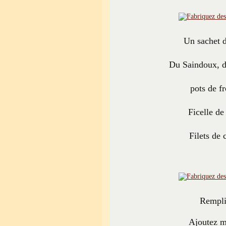
Un sachet d
Du Saindoux, de
pots de f
Ficelle de
Filets de 
Rempli
Ajoutez m