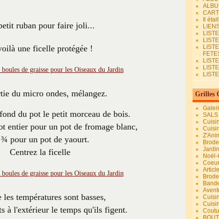
ALBU
CART
Il éta
etit ruban pour faire joli...
LIEN
LIST
LIST
voilà une ficelle protégée !
LIST
FETES.
LISTE
LIST
LIST
rtie du micro ondes, mélangez.
Grilles 
Galer
fond du pot le petit morceau de bois.
SALS
Cuisi
ot entier pour un pot de fromage blanc,
Cuisi
Z'Ani
 ¾ pour un pot de yaourt.
Broder
Jardi
Centrez la ficelle
Noël-
Coeu
Articl
Brode
Bande
Avent
les températures sont basses,
Cuisi
Cuisi
s à l'extérieur le temps qu'ils figent.
Coutur
BOUT