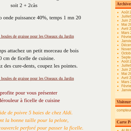
Archive
soit 2 + 2càs
Août 
Juille
o onde puissance 40%, temps 1 mn 20
Juin 
Mai 
Avril
Mars
Févri
Janvi
Déce
Nove
ps attachez un petit morceau de bois
Octob
0 cm de ficelle de cuisine.
Sept
Août 
ez des cure-dents, coupez les pointes.
Juille
Juin 
Mai 
Avril
Mars
Févri
Janvi
 profite pour vous présenter
érouleur à ficelle de cuisine
Visiteur
compteu
ide de poivre 5 baies de chez Aldi.
t la bonne taille pour la pelote,
Carte Pe
ouvercle perforé pour passer la ficelle.
ALBU