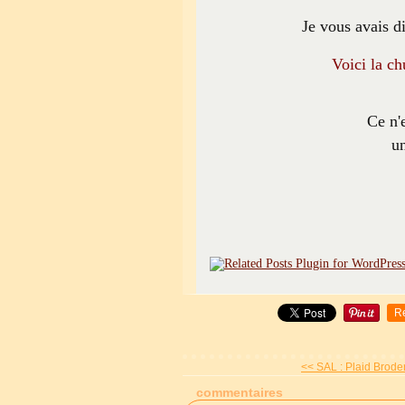
Je vous avais di
Voici la ch
Ce n'
u
R
<< SAL : Plaid Broder
commentaires