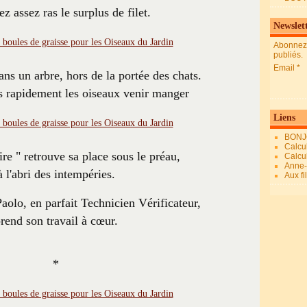
z assez ras le surplus de filet.
Newslet
Abonnez-
publiés.
Email
ans un arbre, hors de la portée des chats.
s rapidement les oiseaux venir manger
Liens
BONJ
Calcul
e " retrouve sa place sous le préau,
Calcul
Anne-M
à l'abri des intempéries.
Aux fi
Paolo, en parfait Technicien Vérificateur,
rend son travail à cœur.
*