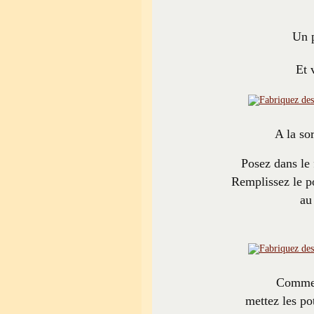
Un p
Et 
A la so
Posez dans le 
Remplissez le p
au
Comme 
mettez les pot