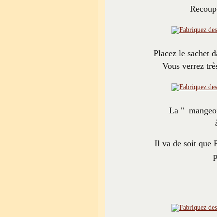
Recoupe
Placez le sachet d
Vous verrez trè
La " mangeoir
Il va de soit que 
p