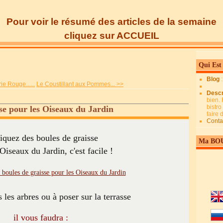
Pour voir le résumé des articles de la semaine
cliquez sur ACCUEIL
Qui Est
Blog
ie Rouge......
Le Coustillant aux Pommes... >>
Descr
bien. 
bistro
se pour les Oiseaux du Jardin
faire
Conta
iquez des boules de graisse
Ma BO
Oiseaux du Jardin, c'est facile !
les arbres ou à poser sur la terrasse
il vous faudra :