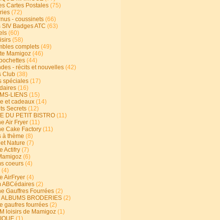
s Cartes Postales
(75)
ries
(72)
rnus - coussinets
(66)
 SIV Badges ATC
(63)
els
(60)
isirs
(58)
bles complets
(49)
te Mamigoz
(46)
-pochettes
(44)
es - récits et nouvelles
(42)
 Club
(38)
s spéciales
(17)
aires
(16)
MS-LIENS
(15)
ie et cadeaux
(14)
ts Secrets
(12)
E DU PETIT BISTRO
(11)
e Air Fryer
(11)
ne Cake Factory
(11)
s à thème
(8)
 et Nature
(7)
e Actifry
(7)
Mamigoz
(6)
s coeurs
(4)
(4)
e AirFryer
(4)
 ABCédaires
(2)
ne Gauffres Fourrées
(2)
E ALBUMS BRODERIES
(2)
e gaufres fourrées
(2)
 loisirs de Mamigoz
(1)
IQUE
(1)