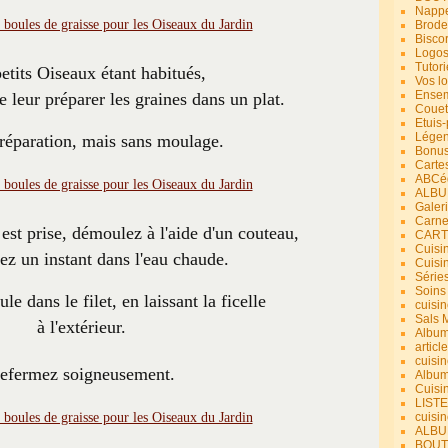
Nappe
Brode
Bisco
Logos
Tutori
etits Oiseaux étant habitués,
Vos lo
Ensem
 leur préparer les graines dans un plat.
Couet
Etuis
Légend
éparation, mais sans moulage.
Bonus
Carte
ABCéd
ALBU
Galer
Carne
est prise, démoulez à l'aide d'un couteau,
CART
Cuisin
ez un instant dans l'eau chaude.
Cuisi
Série
Soins
e dans le filet, en laissant la ficelle
cuisin
Sals 
à l'extérieur.
Album
article
cuisin
efermez soigneusement.
Album
Cuisi
LIST
cuisin
ALBUM
BOUT