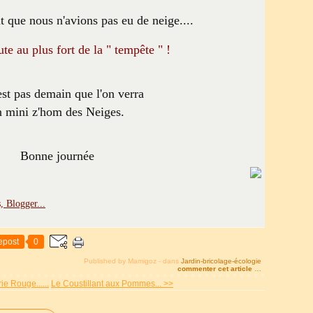
t que nous n'avions pas eu de neige....
ute au plus fort de la " tempête " !
est pas demain que l'on verra
n mini z'hom des Neiges.
Bonne journée
epost
0
Published by Mamigoz
-
dans
Jardin-bricolage-écologie
commenter cet article
…
ie Rouge......
Le Coustillant aux Pommes... >>