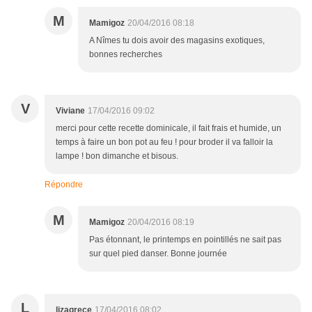
M
Mamigoz
20/04/2016 08:18
A Nîmes tu dois avoir des magasins exotiques,
bonnes recherches
V
Viviane
17/04/2016 09:02
merci pour cette recette dominicale, il fait frais et humide, un
temps à faire un bon pot au feu ! pour broder il va falloir la
lampe ! bon dimanche et bisous.
Répondre
M
Mamigoz
20/04/2016 08:19
Pas étonnant, le printemps en pointillés ne sait pas
sur quel pied danser. Bonne journée
L
lizagrece
17/04/2016 08:02