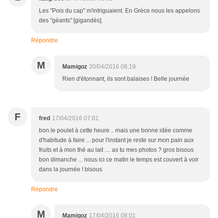
Les "Pois du cap" m'intriguaient. En Grèce nous les appelons
des "géants" [gigandès].
Répondre
M
Mamigoz
20/04/2016 08:19
Rien d'étonnant, ils sont balaises ! Belle journée
F
fred
17/04/2016 07:01
bon le poulet à cette heure .. mais une bonne idée comme
d'habitude à faire ... pour l'instant je reste sur mon pain aux
fruits et à mon thé au lait .... as tu mes photos ? gros bisous
bon dimanche ... nous ici ce matin le temps est couvert à voir
dans la journée ! bisous
Répondre
M
Mamigoz
17/04/2016 08:01