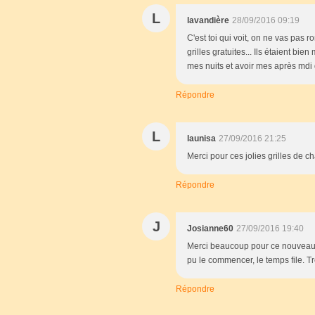
L
lavandière
28/09/2016 09:19
C'est toi qui voit, on ne vas pas 
grilles gratuites... Ils étaient bie
mes nuits et avoir mes après mdi d
Répondre
L
launisa
27/09/2016 21:25
Merci pour ces jolies grilles de 
Répondre
J
Josianne60
27/09/2016 19:40
Merci beaucoup pour ce nouveau ch
pu le commencer, le temps file. T
Répondre