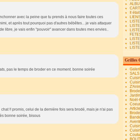
ALBU
CART
Il éta
ronchonner avec la peine que tu prends à nous faire toutes ces
LIEN
LIST
n mimi, et après tout pourquoi pas d'autres bébêtes... je vais attaquer
LIST
e libre, je vais enfin "pouvoir" avancer dans toutes mes envies..
LIST
FETES.
LISTE
LIST
LIST
Grilles 
Galer
chats, pas le temps de broder en ce moment. bonne soirée
SALS
Cuisi
Cuisi
Z'Ani
Broder
Jardi
Noël-
Coeu
Articl
at !! promis, celui de la dernière fois sera brodé, mais je n'ai pas
Brode
rès bonne soirée, bisous
Bande
Avent
Cuisi
Cuisi
Coutur
BOUT