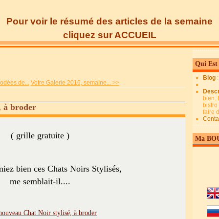
Pour voir le résumé des articles de la semaine
cliquez sur ACCUEIL
Qui Est
Blog
odées de...
Votre Galerie 2016, semaine... >>
Descr
bien. 
bistro
, à broder
faire
Conta
( grille gratuite )
Ma BO
miez bien ces Chats Noirs Stylisés,
me semblait-il....