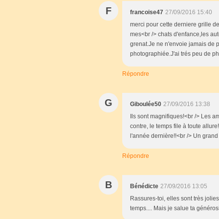
F
francoise47
27/09/2016 15:40
merci pour cette derniere grille d
mes<br /> chats d'enfance,les autes
grenat.Je ne n'envoie jamais de pho
photographiée.J'ai trés peu de p
Répondre
G
Giboulée50
27/09/2016 13:38
Ils sont magnifiques!<br /> Les 
contre, le temps file à toute allur
l'année dernière!!<br /> Un grand 
Répondre
B
Bénédicte
27/09/2016 13:05
Rassures-toi, elles sont très joli
temps.... Mais je salue ta générosi