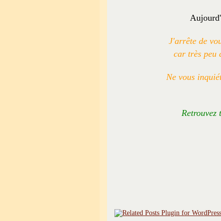
Aujourd'h
J'arrête de vou
car très peu
Ne vous inquiét
Retrouvez 