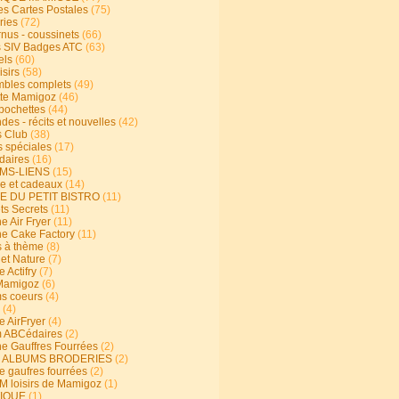
s Cartes Postales
(75)
ries
(72)
rnus - coussinets
(66)
 SIV Badges ATC
(63)
els
(60)
isirs
(58)
bles complets
(49)
te Mamigoz
(46)
-pochettes
(44)
es - récits et nouvelles
(42)
 Club
(38)
s spéciales
(17)
aires
(16)
MS-LIENS
(15)
ie et cadeaux
(14)
E DU PETIT BISTRO
(11)
ts Secrets
(11)
e Air Fryer
(11)
ne Cake Factory
(11)
s à thème
(8)
 et Nature
(7)
e Actifry
(7)
Mamigoz
(6)
s coeurs
(4)
(4)
e AirFryer
(4)
 ABCédaires
(2)
ne Gauffres Fourrées
(2)
E ALBUMS BRODERIES
(2)
e gaufres fourrées
(2)
 loisirs de Mamigoz
(1)
IQUE
(1)