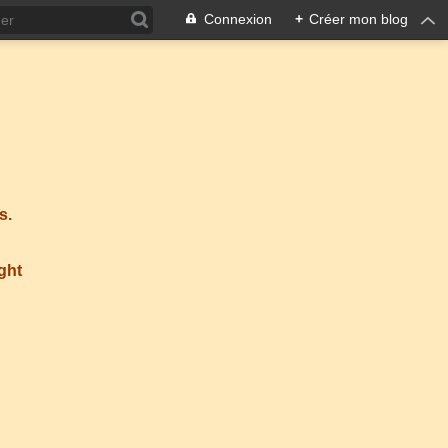
Connexion
+
Créer mon blog
s.
ight