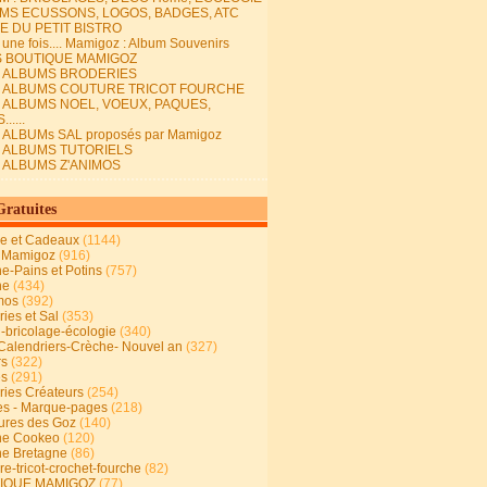
MS ECUSSONS, LOGOS, BADGES, ATC
E DU PETIT BISTRO
it une fois.... Mamigoz : Album Souvenirs
S BOUTIQUE MAMIGOZ
E ALBUMS BRODERIES
E ALBUMS COUTURE TRICOT FOURCHE
E ALBUMS NOEL, VOEUX, PAQUES,
.....
 ALBUMs SAL proposés par Mamigoz
E ALBUMS TUTORIELS
E ALBUMS Z'ANIMOS
Gratuites
ie et Cadeaux
(1144)
 Mamigoz
(916)
ne-Pains et Potins
(757)
ne
(434)
mos
(392)
ies et Sal
(353)
n-bricolage-écologie
(340)
Calendriers-Crèche- Nouvel an
(327)
rs
(322)
es
(291)
ries Créateurs
(254)
s - Marque-pages
(218)
ures des Goz
(140)
ne Cookeo
(120)
ne Bretagne
(86)
e-tricot-crochet-fourche
(82)
IQUE MAMIGOZ
(77)