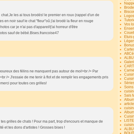
Nappe
Brode
Bisco
e chat.Je les ai tous brodés! le premier en roux (rappel d'un de
Logos
Tutori
 en noir sauf le chat "fleur"oû j'ai brodé la fleur en rouge
Vos lo
tos car je n'ai pas d'appareil!j'ai horreur d'être
Ensem
Couet
hotos sauf de bébé.Bises.francoise47
Etuis
Légend
Bonus
Carte
ABCéd
ALBU
Galer
CART
Carne
amoureux des félins ne manquent pas autour de moi!<br /> Par
Cuisin
e!<br /> J'essaie de me tenir à flot et de remplir les engagements pris
Cuisi
Série
merci pour toutes ces grilles!
Soins
cuisin
Sals 
Album
article
cuisin
Album
Cuisi
LIST
es tes grilles de chats ! Pour ma part, trop d'encours et manque de
cuisin
té et tes dons d'artistes ! Grosses bises !
ALBUM
BOUT