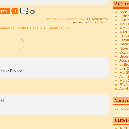
Archive
epost
0
Août 
Juille
Published by Mamigoz
-
dans
Etuis-pochettes
Juin 
commenter cet article
…
Mai 
odées de...
Votre Galerie 2016, semaine... >>
Avril
Mars
Févri
Janvi
Déce
Nove
Octob
Sept
Août 
Juille
Juin 
<br /> Bizzzzz
Mai 
Avril
Mars
Févri
Janvi
Visiteur
:44
compteu
Carte Pe
ALBU