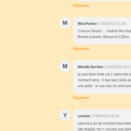
Répondre
M
MissParker
27/09/2016 11:56
Coucou Soazic ... J'adore tes chats
Bonne journée, Bisous et Câlins
Répondre
M
Mireille Berthet
27/09/2016 10:1
je suis bien triste car j' adore te
moment venu . il faut que j'aill
une grille . tu vas voir, ils vont s
Répondre
Y
yvonne
27/09/2016 09:56
celui-là a un air ronchon tout mar
vite réalisé.<br /> encore une bel