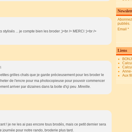
Newslet
Abonnez-
publiés.
Email
 stylisés ... je compte bien les broder ;)<br /> MERCI :)<br />
Liens
BONJ
Calcul
Calcul
4
Anne-M
s petites grilles chats que je garde précieusement pour les broder le
Aux fi
e acheter de l'encre pour ma photocopieuse pour pouvoir commencer
urement arriver par dizaines dans ta boite d'içi peu .Mireille.
rant ! je ne les ai pas encore tous brodés, mais ce petit dernier sera
le journée pour notre rando, broderie plus tard.