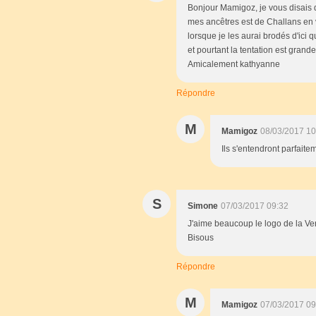
Bonjour Mamigoz, je vous disais 
mes ancêtres est de Challans en
lorsque je les aurai brodés d'ici
et pourtant la tentation est gran
Amicalement kathyanne
Répondre
M
Mamigoz
08/03/2017 10
Ils s'entendront parfaitem
S
Simone
07/03/2017 09:32
J'aime beaucoup le logo de la Ve
Bisous
Répondre
M
Mamigoz
07/03/2017 09