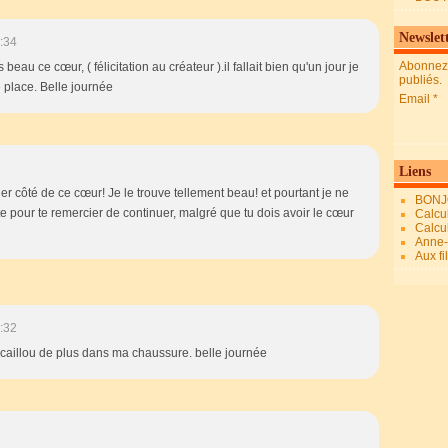
Newslet
:34
Abonnez-
s beau ce cœur, ( félicitation au créateur ).il fallait bien qu'un jour je
publiés.
e place. Belle journée
Email
Liens
 côté de ce cœur! Je le trouve tellement beau! et pourtant je ne
BONJ
te pour te remercier de continuer, malgré que tu dois avoir le cœur
Calcul
Calcul
Anne-M
Aux fi
:32
n caillou de plus dans ma chaussure. belle journée