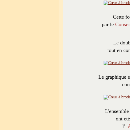
Cette fo
par le
Consei
Le doub
tout en con
Le graphique e
con
L'ensemble 
ont ét
l'
A