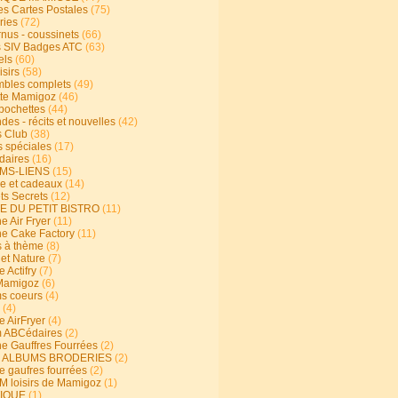
s Cartes Postales
(75)
ries
(72)
rnus - coussinets
(66)
 SIV Badges ATC
(63)
els
(60)
isirs
(58)
bles complets
(49)
te Mamigoz
(46)
-pochettes
(44)
es - récits et nouvelles
(42)
 Club
(38)
s spéciales
(17)
aires
(16)
MS-LIENS
(15)
ie et cadeaux
(14)
ts Secrets
(12)
E DU PETIT BISTRO
(11)
e Air Fryer
(11)
ne Cake Factory
(11)
s à thème
(8)
 et Nature
(7)
e Actifry
(7)
Mamigoz
(6)
s coeurs
(4)
(4)
e AirFryer
(4)
 ABCédaires
(2)
ne Gauffres Fourrées
(2)
E ALBUMS BRODERIES
(2)
e gaufres fourrées
(2)
 loisirs de Mamigoz
(1)
IQUE
(1)