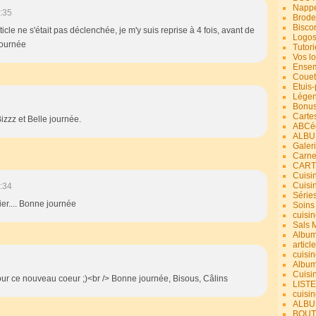
Nappe
:35
Brode
Bisco
rticle ne s'était pas déclenchée, je m'y suis reprise à 4 fois, avant de
Logos
journée
Tutori
Vos lo
Ensem
Couet
Etuis
Légend
Bonus
Carte
zzz et Belle journée.
ABCéd
ALBU
Galer
Carne
CART
Cuisin
Cuisi
:34
Série
ier.... Bonne journée
Soins
cuisin
Sals 
Album
article
cuisin
Album
Cuisi
our ce nouveau coeur ;)<br /> Bonne journée, Bisous, Câlins
LIST
cuisin
ALBUM
BOUT