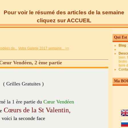
Pour voir le résumé des articles de la semaine
cliquez sur ACCUEIL
Qui Est
Blog
rodées de...
Votre Galerie 2017 semaine... >>
Descr
bien. 
bistro
 Cœur Vendéen, 2 ème partie
faire
Conta
Ma BO
( Grilles Gratuites )
é la 1 ère partie du
Cœur Vendéen
Cœurs de la St Valentin,
e
voici la seconde face