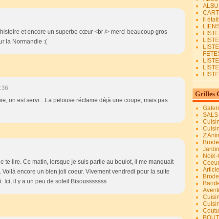
ALBU
CART
Il éta
LIEN
d'histoire et encore un superbe cœur <br /> merci beaucoup gros
LIST
LIST
r la Normandie :(
LIST
FETES.
LISTE
LIST
LIST
:36
Grilles 
uie, on est servi....La pelouse réclame déjà une coupe, mais pas
Galer
SALS
Cuisi
Cuisi
Z'Ani
Broder
Jardi
Noël-
te lire. Ce matin, lorsque je suis partie au boulot, il me manquait
Coeu
Articl
... Voilà encore un bien joli coeur. Vivement vendredi pour la suite
Brode
. Ici, il y a un peu de soleil.Bisousssssss
Bande
Avent
Cuisi
Cuisi
Coutur
BOUT