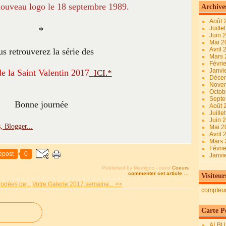
nouveau logo le 18 septembre 1989.
Archive
Août 
Juille
*
Juin 
Mai 
Avril
s retrouverez la série des
Mars
Févri
Janvi
e la Saint Valentin 2017
ICI
.*
Déce
Nove
Octob
Sept
Bonne journée
Août 
Juille
Juin 
Mai 
Avril
Mars
Févri
epost
0
Janvi
Published by Mamigoz
-
dans
Coeurs
commenter cet article
…
Visiteur
rodées de...
Votre Galerie 2017 semaine... >>
compteu
Carte Pe
ALBU