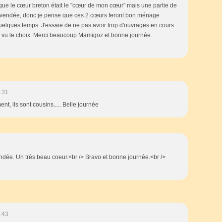
que le cœur breton était le "cœur de mon cœur" mais une partie de
 vendée, donc je pense que ces 2 cœurs feront bon ménage
 quelques temps. J'essaie de ne pas avoir trop d'ouvrages en cours
de vu le choix. Merci beaucoup Mamigoz et bonne journée.
:31
ent, ils sont cousins..... Belle journée
ndée. Un très beau coeur.<br /> Bravo et bonne journée.<br />
:43