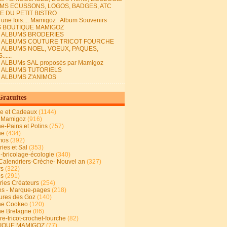
MS ECUSSONS, LOGOS, BADGES, ATC
E DU PETIT BISTRO
it une fois.... Mamigoz : Album Souvenirs
S BOUTIQUE MAMIGOZ
E ALBUMS BRODERIES
E ALBUMS COUTURE TRICOT FOURCHE
E ALBUMS NOEL, VOEUX, PAQUES,
.....
 ALBUMs SAL proposés par Mamigoz
E ALBUMS TUTORIELS
E ALBUMS Z'ANIMOS
Gratuites
ie et Cadeaux
(1144)
 Mamigoz
(916)
ne-Pains et Potins
(757)
ne
(434)
mos
(392)
ies et Sal
(353)
n-bricolage-écologie
(340)
Calendriers-Crèche- Nouvel an
(327)
rs
(322)
es
(291)
ries Créateurs
(254)
s - Marque-pages
(218)
ures des Goz
(140)
ne Cookeo
(120)
ne Bretagne
(86)
e-tricot-crochet-fourche
(82)
IQUE MAMIGOZ
(77)