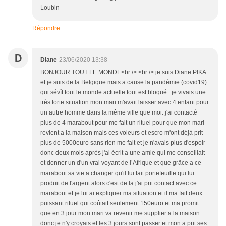
Loubin
Répondre
D
Diane
23/06/2020 13:38
BONJOUR TOUT LE MONDE<br /> <br /> je suis Diane PIKA
et je suis de la Belgique mais a cause la pandémie (covid19)
qui sévît tout le monde actuelle tout est bloqué.. je vivais une
très forte situation mon mari m'avait laisser avec 4 enfant pour
un autre homme dans la même ville que moi. j'ai contacté
plus de 4 marabout pour me fait un rituel pour que mon mari
revient a la maison mais ces voleurs et escro m'ont déjà prit
plus de 5000euro sans rien me fait et je n'avais plus d'espoir
donc deux mois après j'ai écrit a une amie qui me conseillait
et donner un d'un vrai voyant de l’Afrique et que grâce a ce
marabout sa vie a changer qu'il lui fait portefeuille qui lui
produit de l'argent alors c'est de la j'ai prit contact avec ce
marabout et je lui ai expliquer ma situation et il ma fait deux
puissant rituel qui coûtait seulement 150euro et ma promit
que en 3 jour mon mari va revenir me supplier a la maison
donc je n'y croyais et les 3 jours sont passer et mon a prit ses