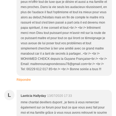
peux m'offrir tout de luxe que je désire et aussi a ma famille et
mes proches..Dans la vie seuls les audacieux réussissent, en
plus de l'audace il faut l'optimisme et tout ira mieux pour vous
alors au debut j'hésitais mais en fin de compte le maitre m'a
rassuré et tout s'est bien passé a part cela il est devenu mon
papa spirituel, il me conseil et tout.<br /> <br /> Infiniment
merci mon Dieu tout puissant pour m'avoir mit sur la route de
ce puissant maitre et pour tout ce qui liront ce témoignage je
vous avoue de lui poser tout vos problèmes et tout
simplement chercher à lier une amitié avec ce grand maitre
marabout car il a tant de secrets à partager...<br /> <br />
MOHAMED CHEICK depuis la Guyane Française<br /> <br />
Email: maitrenounagnondessou78@gmail.com<br /> <br />
Tel: 00229 612 017 85<br /> <br /> Bonne soirée a tous !!!
Répondre
L
Laeticia Hallyday
13/07/2020 17:33
mme chantal devillers dupont , je tiens à vous remercier
également sur ce forum pour tout ce que vous avez fait pour
moi et ma famille grâce à vous nous avons retrouvé le sourire