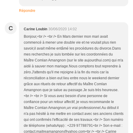
Répondre
C
Carine Loubin
30/06/2020 14:02
Bonjour,<br /> <br /> En Mars dernier mon mari avait
commencé à mener une double vie et ne voulait plus rien
savoir,il avait même entâmé les procédures du divorce.Dans
mes recherches je suis tombée sur les coordonnées du
Maître Comlan Amangnon (sur le site aujourdhui.com) qui m'a
aidé à sauver mon mariage.Nous comptons tout reprendre à
zéro.J'attends qu'il me rejoigne à la fin du mois car la
réconciliation a bien eut lieu entre nous le weekend dernier
grâce aux rituels de retour affectif du Maître Comlan
Amangnon que je salue au passage.Je suis très heureuse.
<br /> <br /> Si vous avez besoin d'une personne de
confiance pour un retour affectif, je vous recommande le
Maître Comlan Amangnon,un vrai professionnel.Au début il
n'a pas hésité à me mettre en contact avec ses anciens clients
qui ont confirmés l'efficacité de ses travaux.<br /> Son numéro
de téléphone (whatsApp) : +229 97788791<br /> Son e-mail :
contact.maitreamangnon@yahoo.com<br /> <br /> Carine