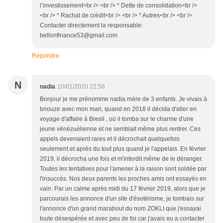
l’investissement<br /> <br /> * Dette de consolidation<br />
<br /> * Rachat de crédit<br /> <br /> * Autres<br /> <br />
Contacter directement la responsable:
bellonfinance53@gmail.com
Répondre
N
nadia
10/01/2020 22:56
Bonjour je me prénomme nadia mère de 3 enfants. Je vivais à
briouze avec mon mari, quand en 2018 il décida d'aller en
voyage d'affaire à Bresil , où il tomba sur le charme d'une
jeune vénézuélienne et ne semblait même plus rentrer. Ces
appels devenaient rares et il décrochait quelquefois
seulement et après du tout plus quand je l'appelais. En février
2019, il décrocha une fois et m'interdit même de le déranger.
Toutes les tentatives pour l'amener à la raison sont soldée par
l'insuccès. Nos deux parents les proches amis ont essayés en
vain. Par un calme après midi du 17 février 2019, alors que je
parcourais les annonce d'un site d'ésotérisme, je tombais sur
l'annonce d'un grand marabout du nom ZOKLI que j'essayai
toute désespérée et avec peu de foi car j'avais eu a contacter