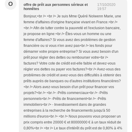
O
offre de prêt aux personnes sérieux et
17/10/2020
honnêtes
19:57
Bonjour,<br /> <br /> Je suis Mme Quéré Nolwenn Marie, une
femme d'affaires d'origine française vivant en France.<br />
<br /> Afin de lutter contre la pauvreté et l'exclusion bancaire,
je propose en ligne:<br /> Êtes-vous un homme ou une
femme d'affaires? Si vous avez des problèmes de gestion
financière ou si vous n'en avez pas<br /> les fonds pour
démarrer votre propre entreprise? Si vous avez besoin d'un
prêt pour régler des dettes ou rembourser votre<br />
factures? Votre cote de crédit est-elle faible et devez-vous
régler vos dettes ou payer vos factures?<br /> Avez-vous des
problèmes de crédit et avez-vous des difficultés à obtenir des
prêts auprès de banques ou d'autres institutions financières?
<br /> Alors avez-vous besoin d'un prêt pour financer vos
projets?<br /> <br /> -Prêts commerciaux<br /> -Prêts
personnels<br /> -Prêts de financement<br /> -Prêts
immobiliers<br /> - Investissement dans de grandes
entreprises à la recherche de financements jusqu'à 50
millions d'euros<br /> <br /> Nous pouvons vous proposer un
prix compris entre 20000 € et 80000000 € à un taux réduit de
0,80%<br /> <br /> Le taux d'intérêt du prêt est de 0,80% à 4%