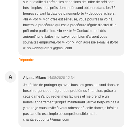
sur la totalité du prêt et les conditions de l'offre de prêt sont
très simples. Les prêts demandés sont obtenus dans les 72
heures suivant la date de paiement.<br /> dépôt de fichiers.
<br /> <br /> Mon offre est sérieuse, vous pourrez la voir à
travers la procédure qui est la procédure légale d'octroi d'un
prêt entre particuliers.<br /> <br /> Contactez-moi dès
aujourd'hui et faites-moi savoir combien d'argent vous
souhaitez emprunter.<br /> <br /> Mon adresse e-mail est:<br
/> nolwennquere.fr@gmail.com
Répondre
A
Alyssa Milano
14/08/2020 12:34
Je décide de partager ça avec tous ces gens qui sont dans ce
besoin urgent pour régler des problèmes financiers grâce à
cette dame j'ai pu régler mes factures et me prendre un
nouvel appartement jusqu'à maintenant j'arrive toujours pas à
y croire je vous invite à vous adresser à cette dame, n'hésitez
pas car elle est simple et compréhensible mail :
chantaledupont8@gmail.com