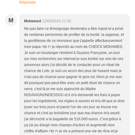
Répondre
M
Mohamed
12/08/2020 21:56
Ne pas faire ce témoignage deviendra a être ingrat et a privé
de certaines personnes de profiter de la bonté, la sagesse, et
la gentillesse de ce monsieur que j'appelle affectueusement
mon papa.<br /> je réponds au nom de CHEICK MOHAMED,
Je suis un boulanger résident à Guyane Française, un jour
sur mes recherches sur internet je suis tombé sur une de ces
annonces alors j'ai décidé de le contacter pour un rituel de
chance de Loto. je suis un accro des jeux de hasard mais je
n'ais pas de chance pour gagner le gros lot, Alors je me suis
dit pourquoi pas peut-être avec un petit rituel de chance on
verra. c'est là je me suis approché du Maitre
NOUNAGNONDESSOU et il m'a demandé les frais à payer
pour les ingrédients, les règles à suivres et m'a dit que je dois
jouer sur trois jours et parmi l'un de ces jour se trouve ma
chance et c'est au troisième jour que ma chance m'a sourit.
j'ai décroché a la bagatelle de 516.000 euros. C'est grâce à
ça j'ai pu élargir mes champs d'action et augmenté mon
chiffre d'affaire.<br /> je vis a présent une vie de rêve et je