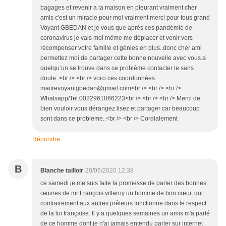
bagages et revenir a la maison en pleurant vraiment cher
amis c'est un miracle pour moi vraiment merci pour tous grand
Voyant GBEDAN et je vous que après ces pandémie de
coronavirus je vais moi même me déplacer et venir vers
récompenser votre famille et génies en plus..donc cher ami
permettez moi de partager cette bonne nouvelle avec vous.si
quelqu’un se trouve dans ce problème contacter le sans
doute..<br /> <br /> voici ces coordonnées :
maitrevoyantgbedan@gmail.com<br /> <br /> <br />
Whatsapp/Tel:0022961066223<br /> <br /> <br /> Merci de
bien vouloir vous dérangez lisez et partager car beaucoup
sont dans ce probleme..<br /> <br /> Cordialement
Répondre
B
Blanche tailloir
20/06/2020 12:38
ce samedi je me suis faite la promesse de parler des bonnes
œuvres de mr François villeroy un homme de bon cœur, qui
contrairement aux autres prêteurs fonctionne dans le respect
de la loi française. Il y a quelques semaines un amis m'a parlé
de ce homme dont je n'ai jamais entendu parler sur internet