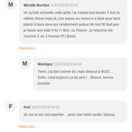
M
Mireille Berthet
11/07/2019 05:02
oh qu'elle est belle cette grille ! je n'aime pas broder 2 fois la
même chose mais là, j'en aurais au moins 6 a faire pour faire
plaisir à tous ceux qui randonnent autour de moi !!il faut que
je fasse une liste !!<br /> Bon, vu l'heure , je retourne me
coucher 2 où 3 heures !!!!:) Bises.
Répondre
M
Mamigoz
11/07/2019 08:04
Tiens, j'ai fait comme toi, mais debout à 6h20....
Enfin, c'est toujours ça de pris ! .. Bisous, bonne
journée
F
fred
11/07/2019 04:23
oh oui le sac est superbe ... pour une belle rando ! bisous
Répondre