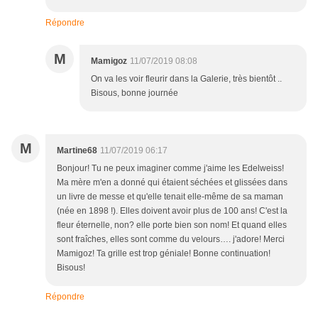
Répondre
M
Mamigoz
11/07/2019 08:08
On va les voir fleurir dans la Galerie, très bientôt ..
Bisous, bonne journée
M
Martine68
11/07/2019 06:17
Bonjour! Tu ne peux imaginer comme j'aime les Edelweiss!
Ma mère m'en a donné qui étaient séchées et glissées dans
un livre de messe et qu'elle tenait elle-même de sa maman
(née en 1898 !). Elles doivent avoir plus de 100 ans! C'est la
fleur éternelle, non? elle porte bien son nom! Et quand elles
sont fraîches, elles sont comme du velours…. j'adore! Merci
Mamigoz! Ta grille est trop géniale! Bonne continuation!
Bisous!
Répondre