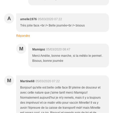
A
amelie1976
05/03/2020 07:22
Très jolie face.<br /> Belle journée<br /> bisous
Répondre
M
Mamigoz
05/03/2020 08:47
Merci Amélie, bonne marche, si la météo le permet .
Bisous, bonne journée
M
Martine68
05/03/2020 07:22
Bonjour! qu'elle est belle cette face B! pleine de douceur et
avec cette nature que j'aime tant! merci Mamigoz!
Normalement aujourd'hui je m'y remets, mais il y a toujours
des imprévus! et ce matin véto pour vaccin Minette! Il va y
avoir l'épreuve de la caisse de transport! mdr! mais Minette
est assez cool, ça ira. Bisous! et prends soin de toi et de