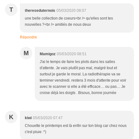
T
thereseduternois
05/03/2020 08:07
une belle collection de coeurs<br /> qu'elles sont tes
nouvelles ?<br /> amitiés de nous deux
Répondre
M
Mamigoz
05/03/2020 08:51
J'ai le temps de faire les plots dans les salles
d'attente. Je vais plutôt pas mal, malgré tout et
surtout je garde le moral. La radiothérapie va se
terminer vendredi. restera 3 mois d'attente pour voir
avec le scanner si elle a été efficace.... ou pas.... Je
croise déjà les doigts . Bisous, bonne journée
K
kiwi
05/03/2020 07:47
Chouette le printemps est là enfin sur ton blog car chez nous
c'est pluie :*)