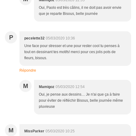
Mamigoz
05/03/2020 12:55
Oui, Paolo est très câlins, il ne doit pas avoir envie
que je reparte Bisous, belle journée
P
pecelette32
05/03/2020 10:36
Une face pour stresser et une pour rester cool tu penses à
tout en dessinant tes motifs! merci pour ces jolis pots de
fleurs, bisous.
Répondre
M
Mamigoz
05/03/2020 12:54
Oui, je pense aux dessins.... Je n'ai que ça à faire
pour éviter de réfléchir Bisous, belle journée même
pluvieuse
M
MissParker
05/03/2020 10:25