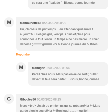
ce sera une " balade " . Bisous, bonne journée
M
Mamounette48
05/03/2020 08:29
Un joli coeur de printemps.... en attendant qu'il arrive !
aujourd'hui ciel gris gris, vent plus plus et pluie pour
couronner le tout ! enfin un temps à ne pas mettre un chien
dehors ! grrrrrrrr grrrrrrrr <br /> Bonne journée<br /> Bises
Répondre
M
Mamigoz
05/03/2020 08:54
Pareil chez nous. Mais pas envie de sortir, buller
devant la télé sera parfait . Bisous, bonne journée
G
Giboulée50
05/03/2020 08:25
Merci!<br /> Un air de printemps qui se prépare!<br /> Mars
garde bien le secret!<br /> Bon jeudi ........ mouillé!