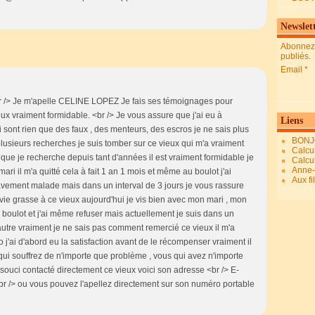
Newslet
Abonnez-
publiés.
Email
br /> Je m'apelle CELINE LOPEZ Je fais ses témoignages pour
x vraiment formidable. <br /> Je vous assure que j'ai eu à
Liens
 sont rien que des faux , des menteurs, des escros je ne sais plus
BONJ
plusieurs recherches je suis tomber sur ce vieux qui m'a vraiment
Calcul
que je recherche depuis tant d'années il est vraiment formidable je
Calcul
Anne-M
ari il m'a quitté cela à fait 1 an 1 mois et même au boulot j'ai
Aux fi
ravement malade mais dans un interval de 3 jours je vous rassure
vie grasse à ce vieux aujourd'hui je vis bien avec mon mari , mon
u boulot et j'ai même refuser mais actuellement je suis dans un
'autre vraiment je ne sais pas comment remercié ce vieux il m'a
 j'ai d'abord eu la satisfaction avant de le récompenser vraiment il
 qui souffrez de n'importe que problème , vous qui avez n'importe
 souci contacté directement ce vieux voici son adresse <br /> E-
r /> ou vous pouvez l'apellez directement sur son numéro portable