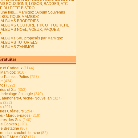
MS ECUSSONS, LOGOS, BADGES, ATC
E DU PETIT BISTRO
it une fois.... Mamigoz : Album Souvenirs
S BOUTIQUE MAMIGOZ
E ALBUMS BRODERIES
E ALBUMS COUTURE TRICOT FOURCHE
E ALBUMS NOEL, VOEUX, PAQUES,
.....
 ALBUMs SAL proposés par Mamigoz
E ALBUMS TUTORIELS
E ALBUMS Z'ANIMOS
Gratuites
ie et Cadeaux
(1144)
 Mamigoz
(916)
ne-Pains et Potins
(757)
ne
(434)
mos
(392)
ies et Sal
(353)
n-bricolage-écologie
(340)
Calendriers-Crèche- Nouvel an
(327)
rs
(322)
es
(291)
ries Créateurs
(254)
s - Marque-pages
(218)
ures des Goz
(140)
ne Cookeo
(120)
ne Bretagne
(86)
e-tricot-crochet-fourche
(82)
IQUE MAMIGOZ
(77)