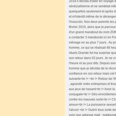
2018 il décida d'aller en voyage d
vénézuélienne et ne semblait même
quelquefois seulement et après du 
et m'interdit même de le déranger.
l'insuccès. Nos deux parents les
février 2019, alors que je parcour
d'un grand marabout du nom ZOKLI
a contacter 3 marabouts ici en Fr
ménage en au plus 7 jours . Au 
homme, ce qui se réalisait 48 heure
rituels.Grande fut ma surprise 
son retour dans 03 jours. Je ne cr
l'heure et au jour dits. Depuis son
homme que je décidai de le récomp
confiance en ces retour mais cet 
suivants<br /> <br /> Retour de l'ê
, agrandir votre entreprises et t
aux jeux de hasard<br /> Avoir la 
conjugale<br /> Dés-envoûtement<b
contre les mauvais sorts<br /> C
amour<br /> La puissance sexuelle
l'alcool <br /> Guérir tous sorte d
voici son adresse mail : maitrezo