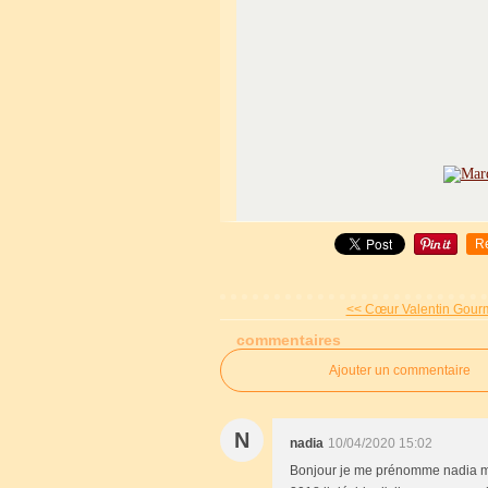
R
<< Cœur Valentin Gourm
commentaires
Ajouter un commentaire
N
nadia
10/04/2020 15:02
Bonjour je me prénomme nadia mè