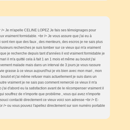
br /> Je m'apelle CELINE LOPEZ Je fais ses témoignages pour
x vraiment formidable. <br /> Je vous assure que j'ai eu à
 sont rien que des faux , des menteurs, des escros je ne sais plus
plusieurs recherches je suis tomber sur ce vieux qui m'a vraiment
que je recherche depuis tant d'années il est vraiment formidable je
ari il m'a quitté cela à fait 1 an 1 mois et même au boulot j'ai
ravement malade mais dans un interval de 3 jours je vous rassure
vie grasse à ce vieux aujourd'hui je vis bien avec mon mari , mon
u boulot et j'ai même refuser mais actuellement je suis dans un
'autre vraiment je ne sais pas comment remercié ce vieux il m'a
 j'ai d'abord eu la satisfaction avant de le récompenser vraiment il
 qui souffrez de n'importe que problème , vous qui avez n'importe
 souci contacté directement ce vieux voici son adresse <br /> E-
r /> ou vous pouvez l'apellez directement sur son numéro portable