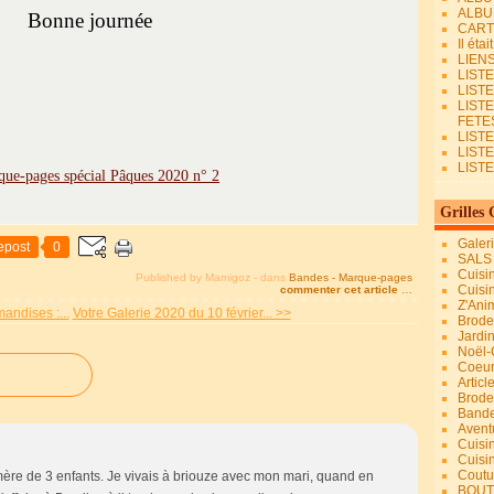
ALBU
Bonne journée
CART
Il éta
LIEN
LIST
LIST
LIST
FETES.
LISTE
LIST
LIST
Grilles 
Galer
epost
0
SALS
Cuisi
Published by Mamigoz
-
dans
Bandes - Marque-pages
Cuisi
commenter cet article
…
Z'Ani
andises :...
Votre Galerie 2020 du 10 février... >>
Broder
Jardi
Noël-
Coeu
Articl
Brode
Bande
Avent
Cuisi
Cuisi
Coutur
re de 3 enfants. Je vivais à briouze avec mon mari, quand en
BOUT