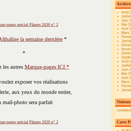
Archive
Août 
Juille
Juin 
Mai 
Avril
Mars
Févri
Althaline
la semaine dernière
*
Janvi
Déce
Nove
*
Octob
Sept
Août 
Juille
 les autres
Marque-pages ICI *
Juin 
Mai 
Avril
voulez exposer vos réalisations
Mars
Févri
Janvi
lerie, aux yeux du monde entier,
 mail-photo sera parfait
Visiteur
compteu
Carte Pe
ALBU