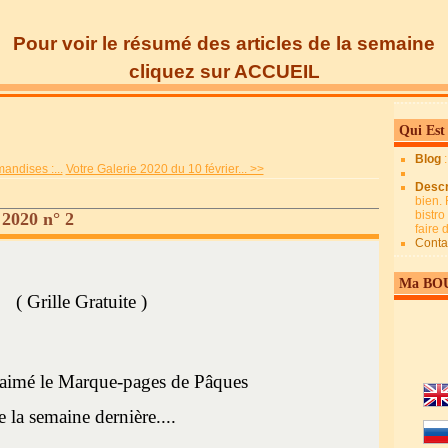
Pour voir le résumé des articles de la semaine
cliquez sur ACCUEIL
Qui Est
Blog
andises :...
Votre Galerie 2020 du 10 février... >>
Descr
bien. 
bistro
2020 n° 2
faire
Conta
Ma BO
( Grille Gratuite )
aimé le Marque-pages de Pâques
e la semaine dernière....