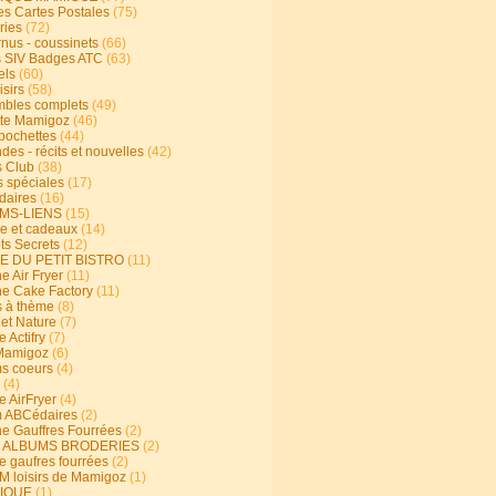
s Cartes Postales
(75)
ries
(72)
rnus - coussinets
(66)
 SIV Badges ATC
(63)
els
(60)
isirs
(58)
bles complets
(49)
te Mamigoz
(46)
-pochettes
(44)
es - récits et nouvelles
(42)
 Club
(38)
s spéciales
(17)
aires
(16)
MS-LIENS
(15)
ie et cadeaux
(14)
ts Secrets
(12)
E DU PETIT BISTRO
(11)
e Air Fryer
(11)
ne Cake Factory
(11)
s à thème
(8)
 et Nature
(7)
e Actifry
(7)
Mamigoz
(6)
s coeurs
(4)
(4)
e AirFryer
(4)
 ABCédaires
(2)
ne Gauffres Fourrées
(2)
E ALBUMS BRODERIES
(2)
e gaufres fourrées
(2)
 loisirs de Mamigoz
(1)
IQUE
(1)