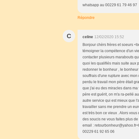
whatsapp au 00229 61 79 46 97
Répondre
C
celine
12/02/2020 15:52
Bonjour chèrs frères et soeurs <
témoigner la compétence d'un vieu
contacter plusieurs marabouts qui
quoi les qualifiés mais suite aux 
redonner le bonheur , le bonheur 
souffrais d'une rupture avec mon m
perdu le travail mon père était g
que j'ai eu des miracles dans ma 
père est guérit, on m'a ra-pellé a
autre service qui est mieux que l
travailler sans me prendre un euro
est très bon ce vieux . Alors vous
des soucis ne vous faites plus de
email : retourbonheur@yahoo.fr<b
00229 61 92 65 06