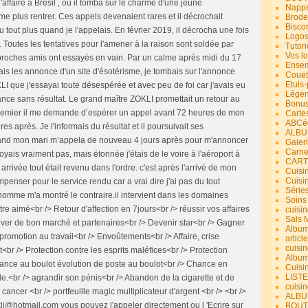
'affaire à Bresil , où il tomba sur le charme d'une jeune
Nappe
 plus rentrer. Ces appels devenaient rares et il décrochait
Brode
Bisco
tout plus quand je l'appelais. En février 2019, il décrocha une fois
Logos
 Toutes les tentatives pour l'amener à la raison sont soldée par
Tutori
Vos lo
 proches amis ont essayés en vain. Par un calme après midi du 17
Ensem
ais les annonce d'un site d'ésotérisme, je tombais sur l'annonce
Couet
Etuis
 que j'essayai toute désespérée et avec peu de foi car j'avais eu
Légend
ance sans résultat. Le grand maître ZOKLI promettait un retour au
Bonus
premier il me demande d’espérer un appel avant 72 heures de mon
Carte
ABCéd
s après. Je l'informais du résultat et il poursuivait ses
ALBU
quand mon mari m’appela de nouveau 4 jours après pour m'annoncer
Galer
Carne
oyais vraiment pas, mais étonnée j'étais de le voire à l'aéroport à
CART
 arrivée tout était revenu dans l'ordre. c'est après l'arrivé de mon
Cuisin
Cuisi
enser pour le service rendu car a vrai dire j'ai pas du tout
Série
homme m'a montré le contraire.il intervient dans les domaines
Soins
tre aimé<br /> Retour d'affection en 7jours<br /> réussir vos affaires
cuisin
Sals 
rouver de bon marché et partenaires<br /> Devenir star<br /> Gagner
Album
promotion au travail<br /> Envoûtements<br /> Affaire, crise
article
cuisin
r /> Protection contre les esprits maléfices<br /> Protection
Album
hance au boulot évolution de poste au boulot<br /> Chance en
Cuisi
LIST
.<br /> agrandir son pénis<br /> Abandon de la cigarette et de
cuisin
e cancer <br /> portfeuille magic multiplicateur d'argent <br /> <br />
ALBUM
kli@hotmail.com vous pouvez l'appeler directement ou l 'Ecrire sur
BOUT