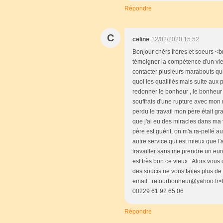
Répondre
C
celine
12/02/2020 15:52
Bonjour chèrs frères et soeurs <
témoigner la compétence d'un vieu
contacter plusieurs marabouts qui
quoi les qualifiés mais suite aux 
redonner le bonheur , le bonheur 
souffrais d'une rupture avec mon m
perdu le travail mon père était g
que j'ai eu des miracles dans ma 
père est guérit, on m'a ra-pellé a
autre service qui est mieux que l
travailler sans me prendre un euro
est très bon ce vieux . Alors vous
des soucis ne vous faites plus de
email : retourbonheur@yahoo.fr<b
00229 61 92 65 06
Répondre