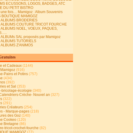
MS ECUSSONS, LOGOS, BADGES, ATC
E DU PETIT BISTRO
it une fois.... Mamigoz : Album Souvenirs
S BOUTIQUE MAMIGOZ
E ALBUMS BRODERIES
E ALBUMS COUTURE TRICOT FOURCHE
E ALBUMS NOEL, VOEUX, PAQUES,
.....
 ALBUMs SAL proposés par Mamigoz
E ALBUMS TUTORIELS
E ALBUMS Z'ANIMOS
Gratuites
ie et Cadeaux
(1144)
 Mamigoz
(916)
ne-Pains et Potins
(757)
ne
(434)
mos
(392)
ies et Sal
(353)
n-bricolage-écologie
(340)
Calendriers-Crèche- Nouvel an
(327)
rs
(322)
es
(291)
ries Créateurs
(254)
s - Marque-pages
(218)
ures des Goz
(140)
ne Cookeo
(120)
ne Bretagne
(86)
e-tricot-crochet-fourche
(82)
IQUE MAMIGOZ
(77)