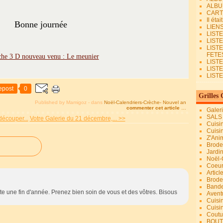
ALBU
CART
Il éta
Bonne journée
LIEN
LIST
LIST
LIST
FETES.
LISTE
LIST
LIST
epost
0
Grilles 
Published by Mamigoz
-
dans
Noël-Calendriers-Crèche- Nouvel an
commenter cet article
…
Galer
SALS
découper...
Votre Galerie du 21 décembre,... >>
Cuisi
Cuisi
Z'Ani
Broder
Jardi
Noël-
Coeu
Articl
Brode
Bande
te une fin d'année. Prenez bien soin de vous et des vôtres. Bisous
Avent
Cuisi
Cuisi
Coutur
BOUT