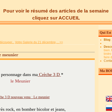
Pour voir le résumé des articles de la semaine
cliquez sur ACCUEIL
Qui Est
Blog
découper...
Votre Galerie du 21 décembre,... >>
Descr
bien. 
bistro
e meunier
faire
Conta
Ma BO
 personnage dans ma
Crèche 3 D
*
le Meunier
ès rock, en bomber bicolor et jeans,