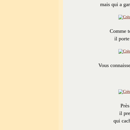
mais qui a gar
Comme tou
il port
Vous connaisse
Près
il pr
qui cach