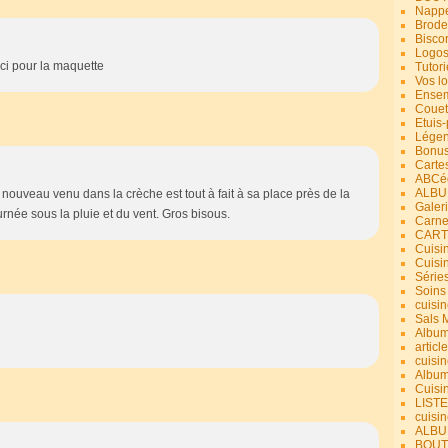
Nappe
Brode
Bisco
Logos
rci pour la maquette
Tutori
Vos lo
Ensem
Couet
Etuis
Légend
Bonus
Carte
ABCéd
ALBU
ouveau venu dans la crèche est tout à fait à sa place près de la
Galer
rnée sous la pluie et du vent. Gros bisous.
Carne
CART
Cuisin
Cuisi
Série
Soins
cuisin
Sals 
Album
article
cuisin
Album
Cuisi
LIST
cuisin
ALBUM
BOUT