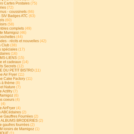
s Cartes Postales
(75)
ries
(72)
rnus - coussinets
(66)
 SIV Badges ATC
(63)
els
(60)
isirs
(58)
bles complets
(49)
te Mamigoz
(46)
-pochettes
(44)
es - récits et nouvelles
(42)
 Club
(38)
s spéciales
(17)
aires
(16)
MS-LIENS
(15)
ie et cadeaux
(14)
ts Secrets
(12)
E DU PETIT BISTRO
(11)
e Air Fryer
(11)
ne Cake Factory
(11)
s à thème
(8)
 et Nature
(7)
e Actifry
(7)
Mamigoz
(6)
s coeurs
(4)
(4)
e AirFryer
(4)
 ABCédaires
(2)
ne Gauffres Fourrées
(2)
E ALBUMS BRODERIES
(2)
e gaufres fourrées
(2)
 loisirs de Mamigoz
(1)
IQUE
(1)