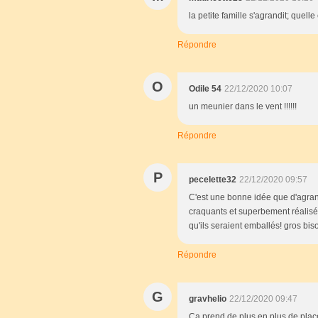
la petite famille s'agrandit; quell
Répondre
O
Odile 54
22/12/2020 10:07
un meunier dans le vent !!!!!!
Répondre
P
pecelette32
22/12/2020 09:57
C'est une bonne idée que d'agran
craquants et superbement réalisés,
qu'ils seraient emballés! gros biso
Répondre
G
gravhelio
22/12/2020 09:47
Ça prend de plus en plus de place