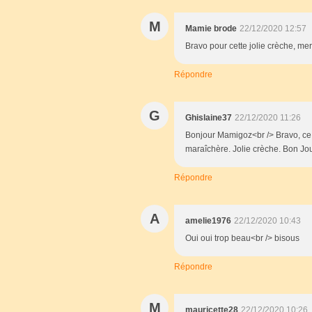
M
Mamie brode
22/12/2020 12:57
Bravo pour cette jolie crèche, me
Répondre
G
Ghislaine37
22/12/2020 11:26
Bonjour Mamigoz<br /> Bravo, ce n
maraîchère. Jolie crèche. Bon Jou
Répondre
A
amelie1976
22/12/2020 10:43
Oui oui trop beau<br /> bisous
Répondre
M
mauricette28
22/12/2020 10:26