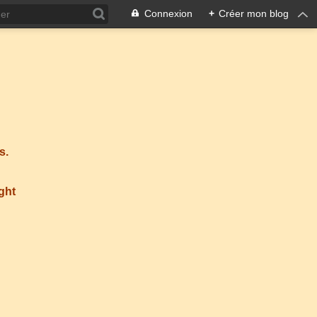
Connexion
+
Créer mon blog
s.
ight