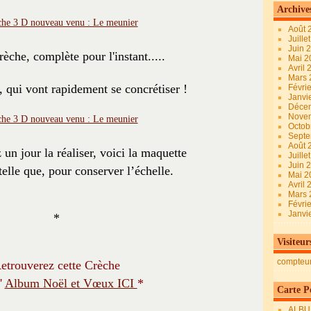
Archive
Août 
Juille
Juin 
rèche, complète pour l'instant.....
Mai 
Avril
Mars
, qui vont rapidement se concrétiser !
Févri
Janvi
Déce
Nove
Octob
Sept
Août 
 un jour la réaliser, voici la maquette
Juille
Juin 
elle que, pour conserver l’échelle.
Mai 
Avril
Mars
Févri
Janvi
*
Visiteur
compteu
etrouverez cette Crèche
'
Album Noël et Vœux ICI
*
Carte Pe
ALBU