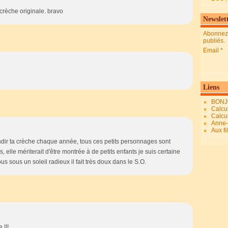
e crèche originale. bravo
Newslet
Abonnez-
publiés.
Email
Liens
BONJ
Calcul
Calcul
Anne-M
Aux fi
dir ta crèche chaque année, tous ces petits personnages sont
 elle mériterait d'être montrée à de petits enfants je suis certaine
us sous un soleil radieux il fait très doux dans le S.O.
 !!!