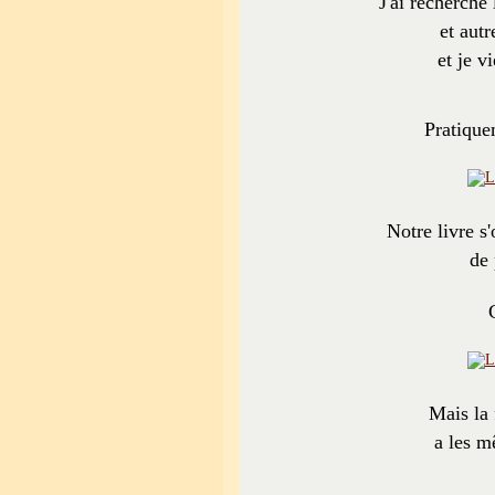
J'ai recherché
et autr
et je v
Pratique
Notre livre s
de 
Mais la 
a les m