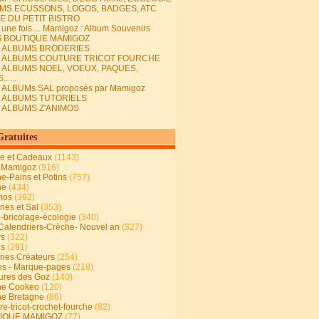
MS ECUSSONS, LOGOS, BADGES, ATC
E DU PETIT BISTRO
it une fois.... Mamigoz : Album Souvenirs
S BOUTIQUE MAMIGOZ
E ALBUMS BRODERIES
E ALBUMS COUTURE TRICOT FOURCHE
E ALBUMS NOEL, VOEUX, PAQUES,
.....
 ALBUMs SAL proposés par Mamigoz
E ALBUMS TUTORIELS
E ALBUMS Z'ANIMOS
Gratuites
ie et Cadeaux
(1143)
 Mamigoz
(916)
ne-Pains et Potins
(757)
ne
(434)
mos
(392)
ies et Sal
(353)
n-bricolage-écologie
(340)
Calendriers-Crèche- Nouvel an
(327)
rs
(322)
es
(291)
ries Créateurs
(254)
s - Marque-pages
(218)
ures des Goz
(140)
ne Cookeo
(120)
ne Bretagne
(86)
e-tricot-crochet-fourche
(82)
IQUE MAMIGOZ
(77)