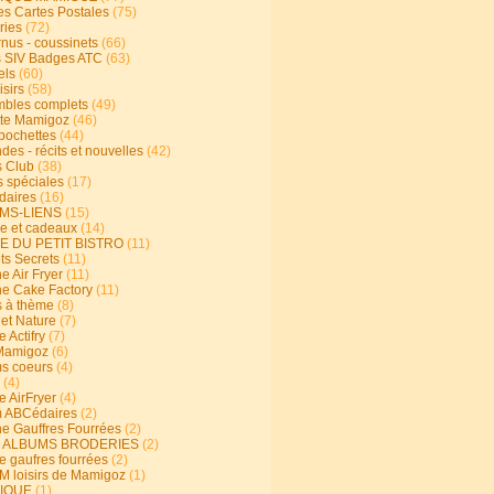
s Cartes Postales
(75)
ries
(72)
rnus - coussinets
(66)
 SIV Badges ATC
(63)
els
(60)
isirs
(58)
bles complets
(49)
te Mamigoz
(46)
-pochettes
(44)
es - récits et nouvelles
(42)
 Club
(38)
s spéciales
(17)
aires
(16)
MS-LIENS
(15)
ie et cadeaux
(14)
E DU PETIT BISTRO
(11)
ts Secrets
(11)
e Air Fryer
(11)
ne Cake Factory
(11)
s à thème
(8)
 et Nature
(7)
e Actifry
(7)
Mamigoz
(6)
s coeurs
(4)
(4)
e AirFryer
(4)
 ABCédaires
(2)
ne Gauffres Fourrées
(2)
E ALBUMS BRODERIES
(2)
e gaufres fourrées
(2)
 loisirs de Mamigoz
(1)
IQUE
(1)