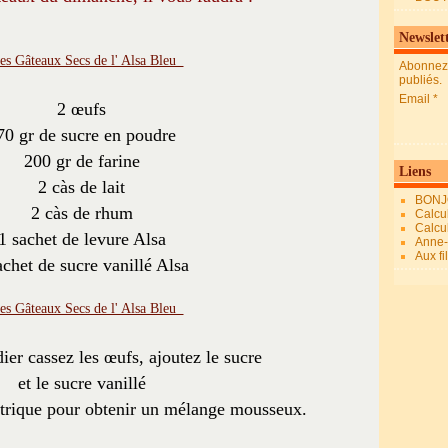
Newslet
Abonnez-
publiés.
Email
2 œufs
70 gr de sucre en poudre
200 gr de farine
Liens
2 càs de lait
BONJ
2 càs de rhum
Calcul
Calcul
1 sachet de levure Alsa
Anne-M
Aux fi
achet de sucre vanillé Alsa
ier cassez les œufs, ajoutez le sucre
et le sucre vanillé
ctrique pour obtenir un mélange mousseux.