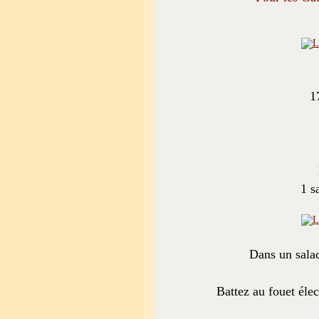
1
1 s
Dans un salad
Battez au fouet éle