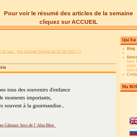
Pour voir le résumé des articles de la semaine
cliquez sur ACCUEIL
Qui Est
Blog
28 juin...
Vos Carnets Secrets du 26-06-2021 >>
Descr
bien. 
bistro
Bleu
faire
Conta
Ma BO
ns tous des souvenirs d'enfance
de moments importants,
rès souvent à la gourmandise..