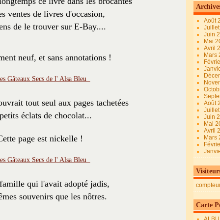
 longtemps ce livre dans les brocantes
Archive
es ventes de livres d'occasion,
Août 
iens de le trouver sur E-Bay....
Juille
Juin 
Mai 
Avril
Mars
ment neuf, et sans annotations !
Févri
Janvi
Déce
Nove
Octob
Sept
'ouvrait tout seul aux pages tachetées
Août 
Juille
petits éclats de chocolat...
Juin 
Mai 
Avril
Cette page est nickelle !
Mars
Févri
Janvi
Visiteur
famille qui l'avait adopté jadis,
compteu
êmes souvenirs que les nôtres.
Carte Pe
ALBU