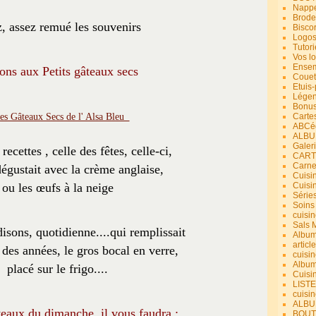
Nappe
Brode
z, assez remué les souvenirs
Bisco
Logos
Tutori
Vos lo
Ensem
ons aux Petits gâteaux secs
Couet
Etuis
Légend
Bonus
Carte
ABCéd
ALBU
Galer
 recettes , celle des fêtes, celle-ci,
CART
Carne
dégustait avec la crème anglaise,
Cuisin
ou les œufs à la neige
Cuisi
Série
Soins
cuisin
Sals 
disons, quotidienne....qui remplissait
Album
article
 des années, le gros bocal en verre,
cuisin
Album
placé sur le frigo....
Cuisi
LIST
cuisin
ALBUM
eaux du dimanche, il vous faudra :
BOUT