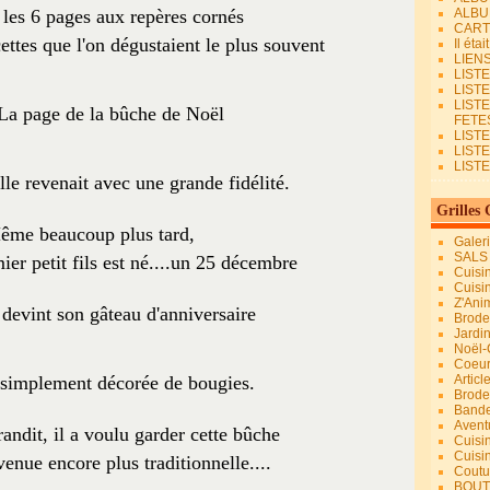
es 6 pages aux repères cornés
ALBU
CART
ettes que l'on dégustaient le plus souvent
Il éta
LIEN
LIST
LIST
LIST
La page de la bûche de Noël
FETES.
LISTE
LIST
LIST
lle revenait avec une grande fidélité.
Grilles 
ême beaucoup plus tard,
Galer
SALS
ier petit fils est né....un 25 décembre
Cuisi
Cuisi
Z'Ani
devint son gâteau d'anniversaire
Broder
Jardi
Noël-
Coeu
t simplement décorée de bougies.
Articl
Brode
Bande
Avent
andit, il a voulu garder cette bûche
Cuisi
Cuisi
venue encore plus traditionnelle....
Coutur
BOUT