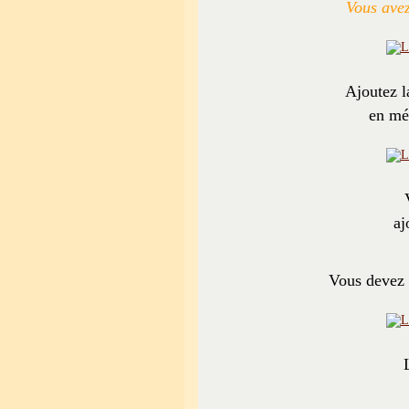
Vous avez 
Ajoutez la
en mél
aj
Vous devez o