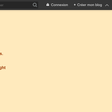
Connexion
+
Créer mon blog
s.
ight