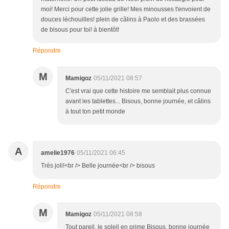
moi! Merci pour cette jolie grille! Mes minousses t'envoient de
douces léchouilles! plein de câlins à Paolo et des brassées
de bisous pour toi! à bientôt!
Répondre
M
Mamigoz
05/11/2021 08:57
C'est vrai que cette histoire me semblait plus connue
avant les tablettes... Bisous, bonne journée, et câlins
à tout ton petit monde
A
amelie1976
05/11/2021 06:45
Très joli!<br /> Belle journée<br /> bisous
Répondre
M
Mamigoz
05/11/2021 08:58
Tout pareil, le soleil en prime Bisous, bonne journée