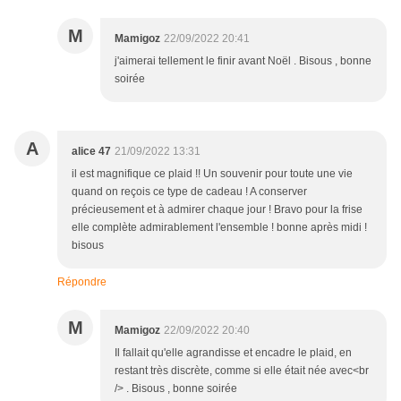
M
Mamigoz
22/09/2022 20:41
j'aimerai tellement le finir avant Noël . Bisous , bonne
soirée
A
alice 47
21/09/2022 13:31
il est magnifique ce plaid !! Un souvenir pour toute une vie
quand on reçois ce type de cadeau ! A conserver
précieusement et à admirer chaque jour ! Bravo pour la frise
elle complète admirablement l'ensemble ! bonne après midi !
bisous
Répondre
M
Mamigoz
22/09/2022 20:40
Il fallait qu'elle agrandisse et encadre le plaid, en
restant très discrète, comme si elle était née avec<br
/> . Bisous , bonne soirée