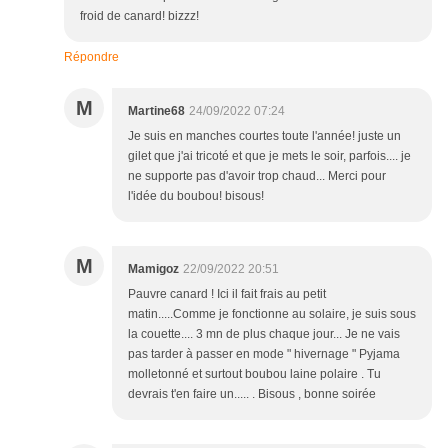
froid de canard! bizzz!
Répondre
M
Martine68
24/09/2022 07:24
Je suis en manches courtes toute l'année! juste un
gilet que j'ai tricoté et que je mets le soir, parfois.... je
ne supporte pas d'avoir trop chaud... Merci pour
l'idée du boubou! bisous!
M
Mamigoz
22/09/2022 20:51
Pauvre canard ! Ici il fait frais au petit
matin.....Comme je fonctionne au solaire, je suis sous
la couette.... 3 mn de plus chaque jour... Je ne vais
pas tarder à passer en mode " hivernage " Pyjama
molletonné et surtout boubou laine polaire . Tu
devrais t'en faire un..... . Bisous , bonne soirée