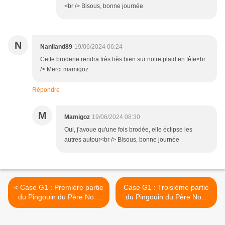
<br /> Bisous, bonne journée
N
Naniland89
19/06/2024 06:24
Cette broderie rendra très très bien sur notre plaid en fête<br
/> Merci mamigoz
Répondre
M
Mamigoz
19/06/2024 08:30
Oui, j'avoue qu'une fois brodée, elle éclipse les
autres autour<br /> Bisous, bonne journée
< Case G1 : Première partie
Case G1 : Troisième partie
du Pingouin du Père Noël
du Pingouin du Père Noël
pour le Plaid en Fêtes
pour le Plaid en Fêtes >