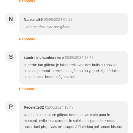
Répondre
N
Naniland89
03/06/2024 06:18
il donne très envie ton gâteau !!
Répondre
S
sandrine chambonniere
02/06/2024 17:47
superbe ton gâteau je fais pareil avec des fruits ou noix de
coco en prenant la recette du gâteau au yaourt et je réduit le
sucre bisous bonne dégustation
Répondre
P
Pecelette32
02/06/2024 13:47
Une belle recette,ce gâteau donne envie mais pour le
moment j'évite les sucreries,le soleil a disparu chez nous
aussi, tant pis je vais m'occuper à l'intérieur,bel aprem bisous