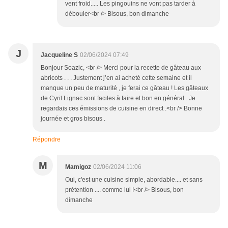
vent froid..... Les pingouins ne vont pas tarder à
débouler<br /> Bisous, bon dimanche
J
Jacqueline S
02/06/2024 07:49
Bonjour Soazic, <br /> Merci pour la recette de gâteau aux
abricots . . . Justement j’en ai acheté cette semaine et il
manque un peu de maturité , je ferai ce gâteau ! Les gâteaux
de Cyril Lignac sont faciles à faire et bon en général . Je
regardais ces émissions de cuisine en direct .<br /> Bonne
journée et gros bisous .
Répondre
M
Mamigoz
02/06/2024 11:06
Oui, c'est une cuisine simple, abordable.... et sans
prétention .... comme lui !<br /> Bisous, bon
dimanche