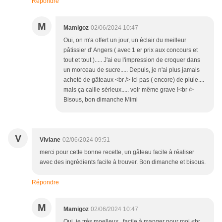
Répondre
M
Mamigoz
02/06/2024 10:47
Oui, on m'a offert un jour, un éclair du meilleur
pâtissier d' Angers ( avec 1 er prix aux concours et
tout et tout )..... J'ai eu l'impression de croquer dans
un morceau de sucre..... Depuis, je n'ai plus jamais
acheté de gâteaux <br /> Ici pas ( encore) de pluie....
mais ça caille sérieux..... voir même grave !<br />
Bisous, bon dimanche Mimi
V
Viviane
02/06/2024 09:51
merci pour cette bonne recette, un gâteau facile à réaliser
avec des ingrédients facile à trouver. Bon dimanche et bisous.
Répondre
M
Mamigoz
02/06/2024 10:47
Oui, je très moelleux , facile à manger pour moi.<br