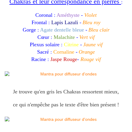
Chakras et leur correspondance en pierres
:
Coronal :
Améthyste
-
Violet
Frontal :
Lapis Lazuli
-
Bleu roy
Gorge :
Agate dentelle bleue
-
Bleu clair
Cœur :
Malachite
-
Vert vif
Plexus solaire :
Citrine
-
Jaune vif
Sacré :
Cornaline
-
Orange
Racine :
Jaspe Rouge
-
Rouge vif
Je trouve qu'en gris les Chakras ressortent mieux,
ce qui n'empêche pas le texte d'être bien présent !