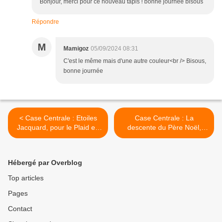
Bonjour, merci pour ce nouveau tapis ! bonne journée bisous
Répondre
M
Mamigoz
05/09/2024 08:31
C'est le même mais d'une autre couleur<br /> Bisous,
bonne journée
< Case Centrale : Etoiles
Case Centrale : La
Jacquard, pour le Plaid en
descente du Père Noël,
Fêtes
pour le Plaid en Fêtes >
Hébergé par Overblog
Top articles
Pages
Contact