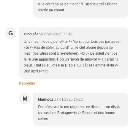
si le courage se pointe<br /> Bisous et très bonne
soirée au chaud
G
Giboulée50
27/01/2025 13:49
Une magnifique galerie!<br /> Merci pour tous ces partages!
<br /> Pas de soleil aujourd'hui, le ciel pleure depuis ce
matin(les vitres sont à re-nettoyer), <br /> Le soleil vient de
faire une apparition, Hop un rayon de pris!<br /> Il parait : Il
pleut, il fait soleil, c' est le Diable qui bât sa Femme!!!!<br />
Bon après-midi
Répondre
M
Mamigoz
27/01/2025 19:23
Oui, c'est vrai tu me rappelles ce dicton..... on disait
ça aussi en Bretagne<br /> Bisous et très bonne
soirée