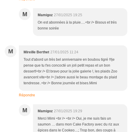
M
Mamigoz
27/01/2025 19:25
On est abonnées à la pluie.....<br /> Bisous et très
bonne soirée
M
Mireille Berthet
27/01/2025 11:24
Tout d'abord un très bel anniversaire en boubou tigré !!!je
pense que tu t'es concocté un joli petit repas et un bon
dessert!<br /> Et bravo pour la jolie galerie !, les plaids Zoo
avancent vite<br /> j'adore aussi le beau montage du plaid
tendresse..<br /> Bonne journée et bises.Mimi
Répondre
M
Mamigoz
27/01/2025 19:29
Merci Mimi <br /> <br /> Oui, je me suis fais un
saumon .... dans mon Cake Factory avec du riz aux
épices dans le Cookeo....; Trop bon, des coups à