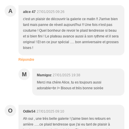
A
alice 47
27/01/2025 09:26
c'est un plaisir de découvrir la galerie ce matin !! J'arrive bien
tard mais panne de réveil aujourd'hui !! Une fois n'est pas
coutume ! Quel bonheur de revoir le plaid tendresse si beau
et si bien fini ! Le plateau avance aussi à son rythme et il sera
original ! Et en ce jour spécial ..... bon anniversaire et grosses
bises !
Répondre
M
Mamigoz
27/01/2025 19:38
Merci ma chère Alice, tu es toujours aussi
adorable<br /> Bisous et très bonne soirée
O
Odile54
27/01/2025 09:10
Ah oui , une très belle galerie ! j'aime bien les retours en
arrière ......ce plaid tendresse que j'ai eu tant de plaisir à