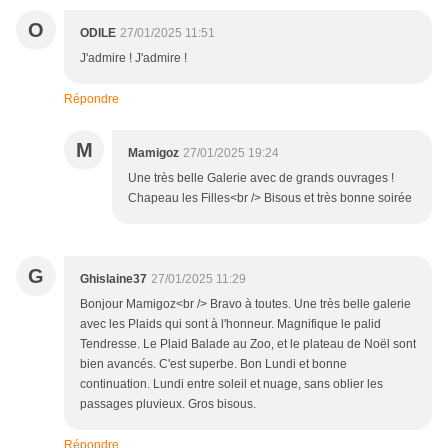
O
ODILE
27/01/2025 11:51
J'admire ! J'admire !
Répondre
M
Mamigoz
27/01/2025 19:24
Une très belle Galerie avec de grands ouvrages !
Chapeau les Filles<br /> Bisous et très bonne soirée
G
Ghislaine37
27/01/2025 11:29
Bonjour Mamigoz<br /> Bravo à toutes. Une très belle galerie
avec les Plaids qui sont à l'honneur. Magnifique le palid
Tendresse. Le Plaid Balade au Zoo, et le plateau de Noël sont
bien avancés. C'est superbe. Bon Lundi et bonne
continuation. Lundi entre soleil et nuage, sans oblier les
passages pluvieux. Gros bisous.
Répondre