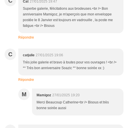
C
Cat
27/01/2025 19:47
Superbe galerie, félicitations aux brodeuses.<br /> Bon
anniversaire Mamigoz, je m'aperçois que mon enveloppe
postée le 8 Janvier est toujours en vadrouille , la poste me
fatigue.<br /> Bisous
Répondre
C
catjulie
27/01/2025 19:06
Très jolie galerie et bravo à toutes pour vos ouvrages ! <br />
** Très bon anniversaire Soazic ** bonne soirée xx :)
Répondre
M
Mamigoz
27/01/2025 19:20
Merci Beaucoup Catherine<br /> Bisous et très
bonne soirée aussi