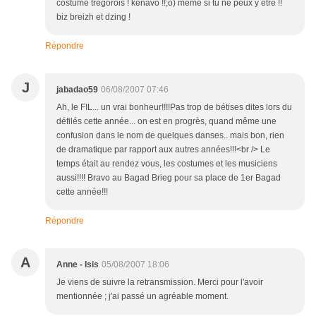
costume trégorois ! kenavo !!;o) même si tu ne peux y être !!
biz breizh et dzing !
Répondre
J
jabadao59
06/08/2007 07:46
Ah, le FIL... un vrai bonheur!!!!Pas trop de bétises dites lors du
défilés cette année... on est en progrès, quand même une
confusion dans le nom de quelques danses.. mais bon, rien
de dramatique par rapport aux autres années!!!<br /> Le
temps était au rendez vous, les costumes et les musiciens
aussi!!!! Bravo au Bagad Brieg pour sa place de 1er Bagad
cette année!!!
Répondre
A
Anne - Isis
05/08/2007 18:06
Je viens de suivre la retransmission. Merci pour l'avoir
mentionnée ; j'ai passé un agréable moment.