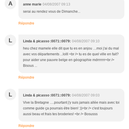
A
anne marie
04/08/2007 09:13
serai au rendez vous de Dimanche...
Répondre
L
Linda & picasso :0071::0079:
04/08/2007 09:10
heu chez mamele elle dit que tu es en anjou ....moi j'ai du mal
avec vos départements ...lolll <br /> tu es de quel ville en fait?
pour aider une pauvre belge en géographie mdrrrrrrr<br />
Bisous ...
Répondre
L
Linda & picasso :0071::0079:
04/08/2007 09:03
Vive la Bretagne .....pourtant j'y suis jamais allée mais avec toi
comme guide ça pourrais étre bien! :))<br /> c'est toujours
aussi beau et frais tes broderies! <br /> Bosusss
Répondre