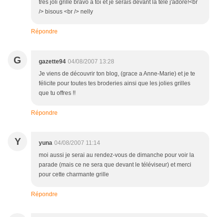
trés joli grille bravo à toi et je serais devant la télé j'adore!<br
/> bisous <br /> nelly
Répondre
G
gazette94
04/08/2007 13:28
Je viens de découvrir ton blog, (grace a Anne-Marie) et je te
félicite pour toutes tes broderies ainsi que les jolies grilles
que tu offres !!
Répondre
Y
yuna
04/08/2007 11:14
moi aussi je serai au rendez-vous de dimanche pour voir la
parade (mais ce ne sera que devant le téléviseur) et merci
pour cette charmante grille
Répondre