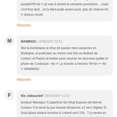
parade!!!!!!<br /> je vais à lorient la semaine prochaine ....mais
c'est trop tard....et j'y étais juste avant aussi ;pas de chance<br
/> bisous nicole
Répondre
M
MAMINOU
14/08/2007 00:51
Moi la bordelaise je rêve de passer mes vacances en
Bretagne, et participer au moins une fois au festival de
Lorient, et Papiro le breton pure souche ne veux pas quitter le
phare de Cordouan .<br /> Le monde a l'envers !!!!!<br /> <br
/> MAMINOU
Répondre
F
fée clobouclett'
08/08/2007 01:03
bonjour Mamigoz !! j'apprécie ton blog toujours de bonne
humeur !! et seras tu par hazard dimanche 12 vers l'église St
louis place alsace lorraine à Lorient vers 10h...? j'y serais en