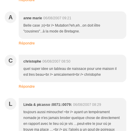
Répondre
A
anne marie
06/08/2007 09:21
Belle case ;o)<br /> Mutation?eh,eh...on doit être
"cousines"...à la mode de Bretagne.
Répondre
C
christophe
06/08/2007 08:50
quel super idee un tableau de naissace pour une maison il
est tres beau<br /> amicalement<br /> christophe
Répondre
L
Linda & picasso :0071::0079:
06/08/2007 08:29
toujours aussi minouche! <br /> ayant un tempérament
nomade je n'es jamais broder quelque chose de directement
en rapport avec le lieu où je vis ....peut-etre le jour où je
trouve ma place ....<br /> ps: l'aloés a un gout de poireaux