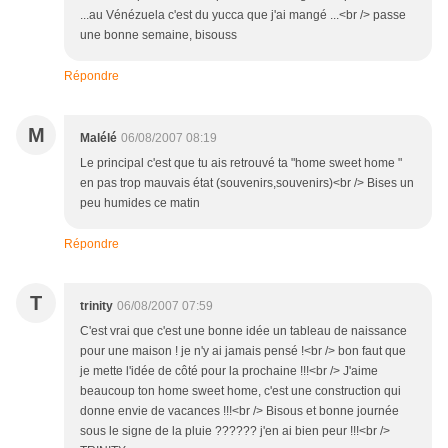
...au Vénézuela c'est du yucca que j'ai mangé ...<br /> passe
une bonne semaine, bisouss
Répondre
M
Malélé
06/08/2007 08:19
Le principal c'est que tu ais retrouvé ta "home sweet home "
en pas trop mauvais état (souvenirs,souvenirs)<br /> Bises un
peu humides ce matin
Répondre
T
trinity
06/08/2007 07:59
C'est vrai que c'est une bonne idée un tableau de naissance
pour une maison ! je n'y ai jamais pensé !<br /> bon faut que
je mette l'idée de côté pour la prochaine !!!<br /> J'aime
beaucoup ton home sweet home, c'est une construction qui
donne envie de vacances !!!<br /> Bisous et bonne journée
sous le signe de la pluie ?????? j'en ai bien peur !!!<br />