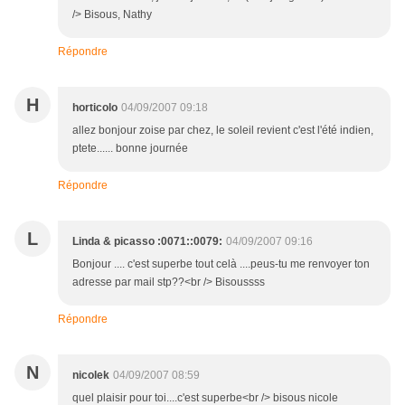
/> Bisous, Nathy
Répondre
H
horticolo
04/09/2007 09:18
allez bonjour zoise par chez, le soleil revient c'est l'été indien,
ptete...... bonne journée
Répondre
L
Linda & picasso :0071::0079:
04/09/2007 09:16
Bonjour .... c'est superbe tout celà ....peus-tu me renvoyer ton
adresse par mail stp??<br /> Bisoussss
Répondre
N
nicolek
04/09/2007 08:59
quel plaisir pour toi....c'est superbe<br /> bisous nicole