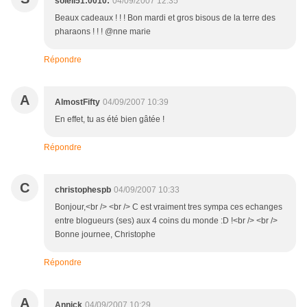
soleil51:0010:
04/09/2007 12:35
Beaux cadeaux ! ! ! Bon mardi et gros bisous de la terre des
pharaons ! ! ! @nne marie
Répondre
A
AlmostFifty
04/09/2007 10:39
En effet, tu as été bien gâtée !
Répondre
C
christophespb
04/09/2007 10:33
Bonjour,<br /> <br /> C est vraiment tres sympa ces echanges
entre blogueurs (ses) aux 4 coins du monde :D !<br /> <br />
Bonne journee, Christophe
Répondre
A
Annick
04/09/2007 10:29