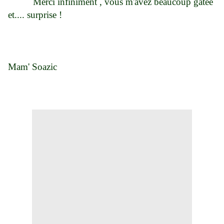
Merci infiniment , vous m'avez beaucoup gatée
et.... surprise !
Mam' Soazic