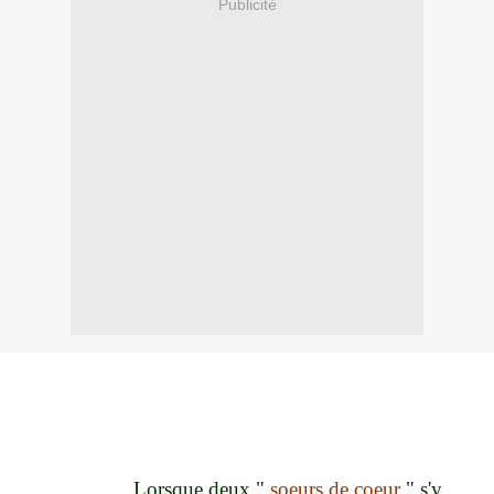
Publicité
Lorsque deux "
soeurs de coeur
" s'y