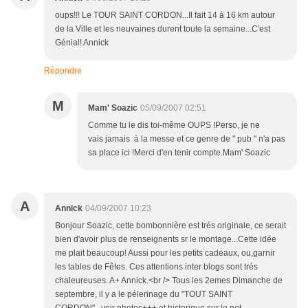
oups!!! Le TOUR SAINT CORDON...Il fait 14 à 16 km autour
de la Ville et les neuvaines durent toute la semaine...C'est
Génial! Annick
Répondre
M
Mam' Soazic
05/09/2007 02:51
Comme tu le dis toi-même OUPS !Perso, je ne
vais jamais à la messe et ce genre de " pub " n'a pas
sa place ici !Merci d'en tenir compte.Mam' Soazic
A
Annick
04/09/2007 10:23
Bonjour Soazic, cette bombonnière est trés originale, ce serait
bien d'avoir plus de renseignents sr le montage...Cette idée
me plait beaucoup! Aussi pour les petits cadeaux, ou,garnir
les tables de Fêtes. Ces attentions inter blogs sont trés
chaleureuses. A+ Annick.<br /> Tous les 2emes Dimanche de
septembre, il y a le pélerinage du "TOUT SAINT