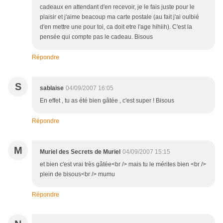
cadeaux en attendant d'en recevoir, je le fais juste pour le
plaisir et j'aime beacoup ma carte postale (au fait j'ai oulbié
d'en mettre une pour toi, ca doit etre l'age hihiih). C'est la
pensée qui compte pas le cadeau. Bisous
Répondre
S
sablaise
04/09/2007 16:05
En effet , tu as été bien gâtée , c'est super ! Bisous
Répondre
M
Muriel des Secrets de Muriel
04/09/2007 15:15
et bien c'est vrai très gâtée<br /> mais tu le mérites bien <br />
plein de bisous<br /> mumu
Répondre