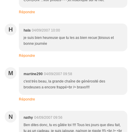
CORDON"...voir photos+++,et historique sur le net.
Répondre
H
hala
04/09/2007 10:00
je suis bien heureuse que tu les as bien recue:)bisous et
bonne journée
Répondre
M
martine290
04/09/2007 09:58
c'est très beau, la grande chaîne de générosité des
brodeuses a encore frappé<br /> bravo!!!!
Répondre
N
nathy
04/09/2007 09:56
Ben dites donc, tu es gâtée toi !!!! Tous les jours que dieu fait,
tu as un cadeau, je suis jalouse, na(non je rigole !!!).<br /> <br