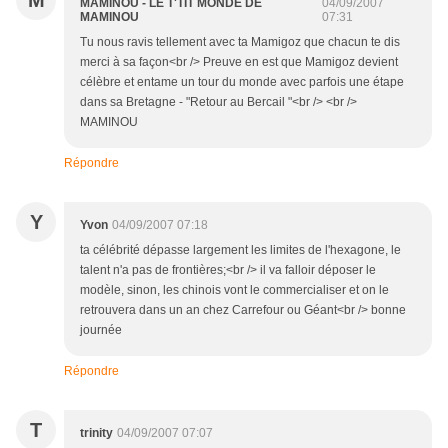
M
MAMINOU - LE T'TIT MONDE DE
04/09/2007
MAMINOU
07:31
Tu nous ravis tellement avec ta Mamigoz que chacun te dis
merci à sa façon<br /> Preuve en est que Mamigoz devient
célèbre et entame un tour du monde avec parfois une étape
dans sa Bretagne - "Retour au Bercail "<br /> <br />
MAMINOU
Répondre
Y
Yvon
04/09/2007 07:18
ta célébrité dépasse largement les limites de l'hexagone, le
talent n'a pas de frontières;<br /> il va falloir déposer le
modèle, sinon, les chinois vont le commercialiser et on le
retrouvera dans un an chez Carrefour ou Géant<br /> bonne
journée
Répondre
T
trinity
04/09/2007 07:07