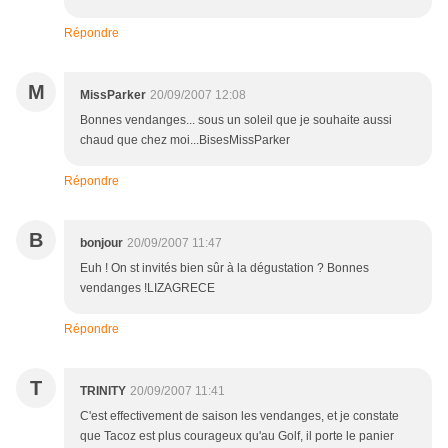
Répondre
M
MissParker
20/09/2007 12:08
Bonnes vendanges... sous un soleil que je souhaite aussi
chaud que chez moi...BisesMissParker
Répondre
B
bonjour
20/09/2007 11:47
Euh ! On st invités bien sûr à la dégustation ? Bonnes
vendanges !LIZAGRECE
Répondre
T
TRINITY
20/09/2007 11:41
C'est effectivement de saison les vendanges, et je constate
que Tacoz est plus courageux qu'au Golf, il porte le panier