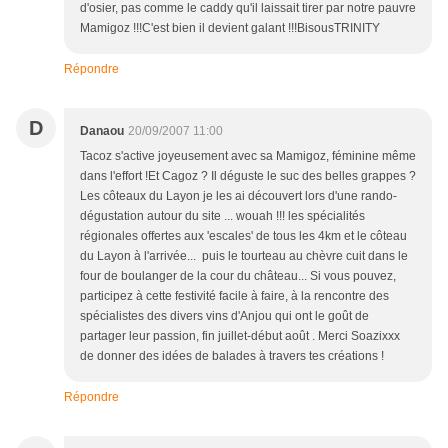
d'osier, pas comme le caddy qu'il laissait tirer par notre pauvre
Mamigoz !!!C'est bien il devient galant !!!BisousTRINITY
Répondre
D
Danaou
20/09/2007 11:00
Tacoz s'active joyeusement avec sa Mamigoz, féminine même
dans l'effort !Et Cagoz ? Il déguste le suc des belles grappes ?
Les côteaux du Layon je les ai découvert lors d'une rando-
dégustation autour du site ... wouah !!! les spécialités
régionales offertes aux 'escales' de tous les 4km et le côteau
du Layon à l'arrivée... puis le tourteau au chèvre cuit dans le
four de boulanger de la cour du château... Si vous pouvez,
participez à cette festivité facile à faire, à la rencontre des
spécialistes des divers vins d'Anjou qui ont le goût de
partager leur passion, fin juillet-début août . Merci Soazixxx
de donner des idées de balades à travers tes créations !
Répondre