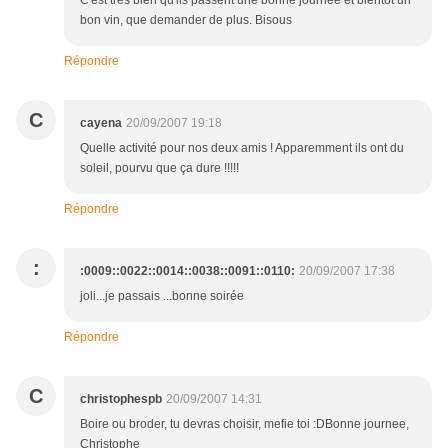
C'est tres bien qu'ils passent une bonne journée et bientot un
bon vin, que demander de plus. Bisous
Répondre
C
cayena
20/09/2007 19:18
Quelle activité pour nos deux amis ! Apparemment ils ont du
soleil, pourvu que ça dure !!!!!
Répondre
:
:0009::0022::0014::0038::0091::0110:
20/09/2007 17:38
joli...je passais ...bonne soirée
Répondre
C
christophespb
20/09/2007 14:31
Boire ou broder, tu devras choisir, mefie toi :DBonne journee,
Christophe