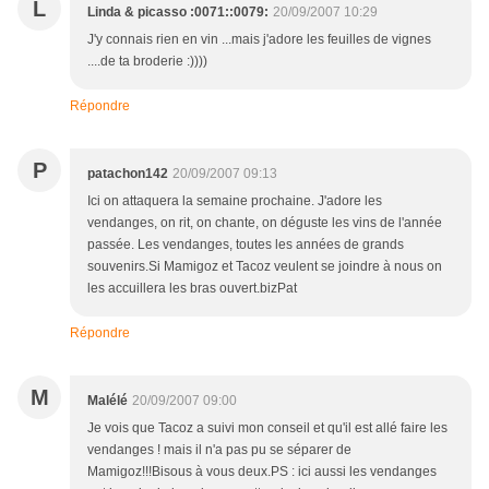
L
Linda & picasso :0071::0079:
20/09/2007 10:29
J'y connais rien en vin ...mais j'adore les feuilles de vignes
....de ta broderie :))))
Répondre
P
patachon142
20/09/2007 09:13
Ici on attaquera la semaine prochaine. J'adore les
vendanges, on rit, on chante, on déguste les vins de l'année
passée. Les vendanges, toutes les années de grands
souvenirs.Si Mamigoz et Tacoz veulent se joindre à nous on
les accuillera les bras ouvert.bizPat
Répondre
M
Malélé
20/09/2007 09:00
Je vois que Tacoz a suivi mon conseil et qu'il est allé faire les
vendanges ! mais il n'a pas pu se séparer de
Mamigoz!!!Bisous à vous deux.PS : ici aussi les vendanges