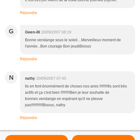
C'est très joli !Merci de ta visite.Bonne journée.D@net.
Répondre
G
Gwen-illi
20/09/2007 08:19
Bonne vendange sous le soleil....Merveilleux moment de
l'année...Bon courage Bon jeudiBisous
Répondre
N
nathy
20/09/2007 07:45
Ils en font énormément de choses nos amis !!!!!!!!!Ils sont très
actifs et ça c'est bien !!!!!!!!!!Ben je leur souhaite de
bonnes vendange en espèrant qu'il ne pleuve
pas!!!!!!!!!!!!Bisous, nathy
Répondre