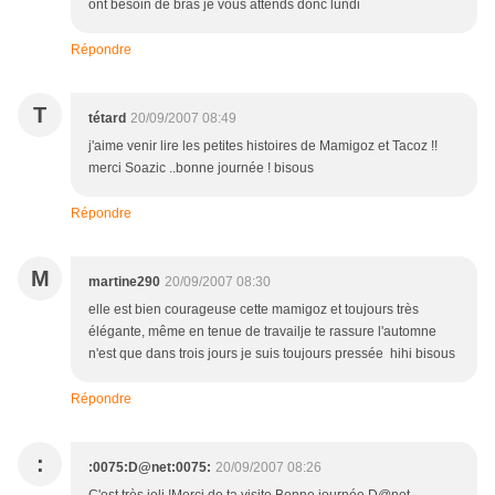
ont besoin de bras je vous attends donc lundi
Répondre
T
tétard
20/09/2007 08:49
j'aime venir lire les petites histoires de Mamigoz et Tacoz !!
merci Soazic ..bonne journée ! bisous
Répondre
M
martine290
20/09/2007 08:30
elle est bien courageuse cette mamigoz et toujours très
élégante, même en tenue de travailje te rassure l'automne
n'est que dans trois jours je suis toujours pressée hihi bisous
Répondre
:
:0075:D@net:0075:
20/09/2007 08:26