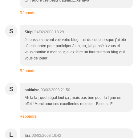
Oh j'adore ces petits gâteaux....kénavo
Répondre
S
Skipi
04/02/2008 18:29
Je passe souvent voir votre blog ... et du coup lorsque j'ai été
sélectionnée pour participer à un jeu, j'ai pensé à vous et
vous nomine à mon tour, allez faire un tour sur mon blog et à
vous de jouer
Répondre
S
sablaise
03/02/2008 21:50
Ah la la , quel régal tout ça , mais pas bon pour la ligne en
effet ! Merci pour ces excellentes recettes . Bisous . F.
Répondre
L
liza
03/02/2008 18:42