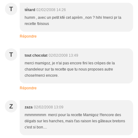
T
tétard
02/02/2008 14:26
humm , avec un petit kfé cet aprèm , non ? hihi !merci pr la
recette !bisous
Répondre
T
tout chocolat
02/02/2008 13:49
merci mamigoz, je n'ai pas encore fini les crèpes de la
chandeleur sur ta recette que tu nous proposes autre
chose!merci encore.
Répondre
Z
zaza
02/02/2008 13:09
mmmmmmm merci pour la recette Mamigoz !!!encore des
dégats sur les hanches, mais t'as raison les gâteaux bretons
c'est si bon....