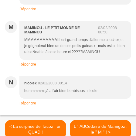
Répondre
M
MAMINOU - LE P'TIT MONDE DE
02/02/2008
MAMINOU
00:50
MMMMMMMMMMM il est grand temps d'aller me coucher, et
je grignoterai bien un de ces petits gateaux . mais est ce bien
raisoNnable à cette heure ci ?????MAMINOU
Répondre
N
nicolek
02/02/2008 00:14
hummmmm çà a l'air bien bonbisous nicole
Répondre
< La surprise de Tacoz : un
L ' ABCédaire de Mamigoz :
QUAD !
le " M " ! >