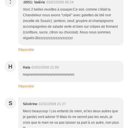
:
:0051: Valérie
03/02/2008 00:24
Voici 2 belles recettes à essayer.Ce soir, comme c'était la
Chandeleur nous avons "crèpé" avec galettes de blé noir
(recette de Soazic) jambon, oeuf, gruyère et champignons
accompagnées de salade verte et bien sur crèpes de froment
(confiture, sucre, citron ou chocolat). Nous nous sommes
régalés.Bizzzzzzzzzzzzzzzzzzzz
Répondre
H
Hala
02/02/2008 22:09
miammmmmmmmmmmmmmmm
Répondre
S
Sévérine
02/02/2008 21:27
Merci beaucoup ! Les enfants (le mien, et les deux autres que
je garde) vont adorer !!! Mais ils ne seront pas les seuls, je
crois que le mari ne va pas laisser sa part à un autre, non plus