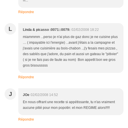
!!!...
Répondre
L
Linda & picasso :0071::0079:
02/02/2008 18:22
miammmm ...perso je n'ai plus de gaz donc je ne cuisine plus
.... ( impayable ici l'energie) ...avant j'étais a la campagne et
j'avais une cuisinière au bois-chabon ...j'y fesais mes pizzas ,
des sablés que j'adore, du pain et aussi un gateau le "pitivier"
( si je ne fais pas de faute au nom) Bon appetit bon we gros
gros bisousssss
Répondre
J
JOe
02/02/2008 14:52
En nous offrant une recette si appétissante, tu n'as vraiment
aucune pitié pour mon popotin: et mon REGIME alors!!!!!
Répondre