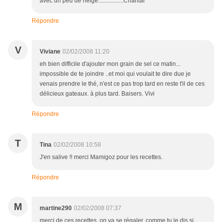
avec un peu de neige.................Chantal
Répondre
V
Viviane
02/02/2008 11:20
eh bien difficile d'ajouter mon grain de sel ce matin...
impossible de te joindre ..et moi qui voulait te dire due je
venais prendre le thé, n'est ce pas trop tard en reste t'il de ces
délicieux gateaux. à plus tard. Baisers. Vivi
Répondre
T
Tina
02/02/2008 10:58
J'en salive !! merci Mamigoz pour les recettes.
Répondre
M
martine290
02/02/2008 07:37
merci de ces recettes, on va se régaler, comme tu le dis si