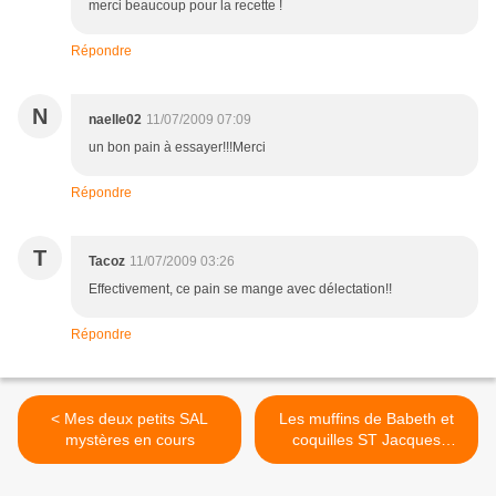
merci beaucoup pour la recette !
Répondre
N
naelle02
11/07/2009 07:09
un bon pain à essayer!!!Merci
Répondre
T
Tacoz
11/07/2009 03:26
Effectivement, ce pain se mange avec délectation!!
Répondre
< Mes deux petits SAL
Les muffins de Babeth et
mystères en cours
coquilles ST Jacques
poêlées, beurre demi sel >