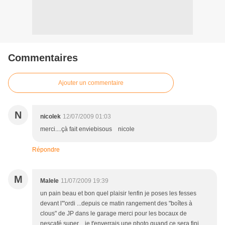
Commentaires
Ajouter un commentaire
N
nicolek
12/07/2009 01:03
merci....çà fait enviebisous nicole
Répondre
M
Malele
11/07/2009 19:39
un pain beau et bon quel plaisir !enfin je poses les fesses
devant l'"ordi ...depuis ce matin rangement des "boîtes à
clous" de JP dans le garage merci pour les bocaux de
nescafé super ...je t'enverrais une photo quand ce sera fini