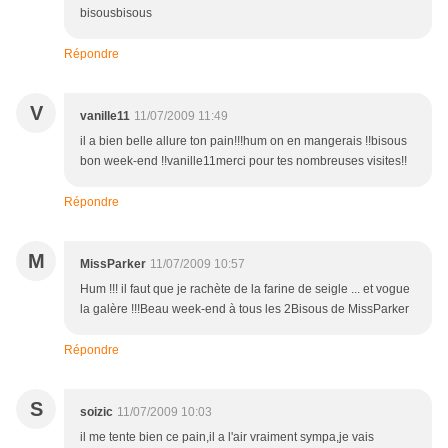
bisousbisous
Répondre
V
vanille11
11/07/2009 11:49
il a bien belle allure ton pain!!!hum on en mangerais !!bisous
bon week-end !!vanille11merci pour tes nombreuses visites!!
Répondre
M
MissParker
11/07/2009 10:57
Hum !!! il faut que je rachète de la farine de seigle ... et vogue
la galère !!!Beau week-end à tous les 2Bisous de MissParker
Répondre
S
soizic
11/07/2009 10:03
il me tente bien ce pain,il a l'air vraiment sympa,je vais