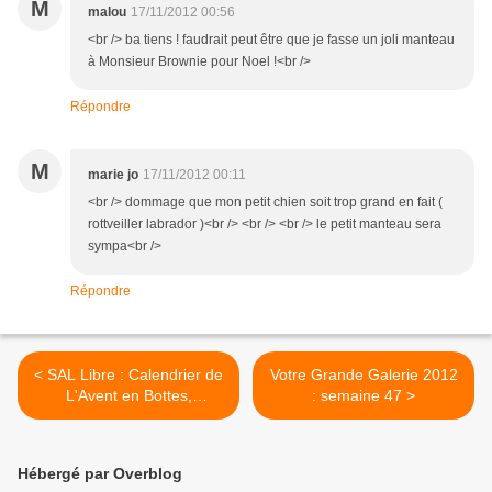
M
malou
17/11/2012 00:56
<br /> ba tiens ! faudrait peut être que je fasse un joli manteau
à Monsieur Brownie pour Noel !<br />
Répondre
M
marie jo
17/11/2012 00:11
<br /> dommage que mon petit chien soit trop grand en fait (
rottveiller labrador )<br /> <br /> <br /> le petit manteau sera
sympa<br />
Répondre
< SAL Libre : Calendrier de
Votre Grande Galerie 2012
L'Avent en Bottes,
: semaine 47 >
dernières grilles gratuites
Hébergé par Overblog