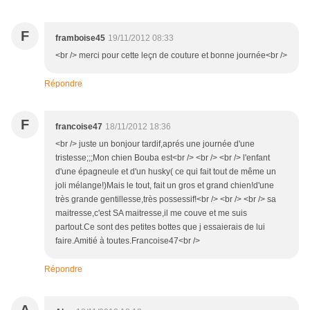
F
framboise45
19/11/2012 08:33
<br /> merci pour cette leçn de couture et bonne journée<br />
Répondre
F
francoise47
18/11/2012 18:36
<br /> juste un bonjour tardif,aprés une journée d'une
tristesse;;;Mon chien Bouba est<br /> <br /> <br /> l'enfant
d'une épagneule et d'un husky( ce qui fait tout de même un
joli mélange!)Mais le tout, fait un gros et grand chien!d'une
très grande gentillesse,très possessif!<br /> <br /> <br /> sa
maitresse,c'est SA maitresse,il me couve et me suis
partout.Ce sont des petites bottes que j essaierais de lui
faire.Amitié à toutes.Francoise47<br />
Répondre