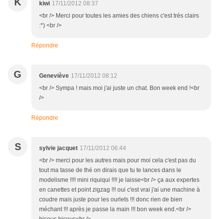
K
kiwi
17/11/2012 08:37
<br /> Merci pour toutes les amies des chiens c'est très clairs
:*) <br />
Répondre
G
Geneviève
17/11/2012 08:12
<br /> Sympa ! mais moi j'ai juste un chat. Bon week end !<br
/>
Répondre
S
sylvie jacquet
17/11/2012 06:44
<br /> merci pour les autres mais pour moi cela c'est pas du
tout ma tasse de thé on dirais que tu te lances dans le
modelisme !!!! mini riquiqui !!!! je laisse<br /> ça aux expertes
en canettes et point zigzag !!! oui c'est vrai j'ai une machine à
coudre mais juste pour les ourlets !!! donc rien de bien
méchant !!! après je passe la main !!! bon week end.<br />