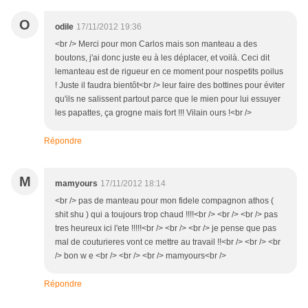
O
odile
17/11/2012 19:36
<br /> Merci pour mon Carlos mais son manteau a des
boutons, j'ai donc juste eu à les déplacer, et voilà. Ceci dit
lemanteau est de rigueur en ce moment pour nospetits poilus
! Juste il faudra bientôt<br /> leur faire des bottines pour éviter
qu'ils ne salissent partout parce que le mien pour lui essuyer
les papattes, ça grogne mais fort !!! Vilain ours !<br />
Répondre
M
mamyours
17/11/2012 18:14
<br /> pas de manteau pour mon fidele compagnon athos (
shit shu ) qui a toujours trop chaud !!!!<br /> <br /> <br /> pas
tres heureux ici l'ete !!!!!<br /> <br /> <br /> je pense que pas
mal de couturieres vont ce mettre au travail !!<br /> <br /> <br
/> bon w e <br /> <br /> <br /> mamyours<br />
Répondre