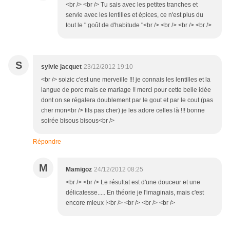
<br /> <br /> Tu sais avec les petites tranches et
servie avec les lentilles et épices, ce n'est plus du
tout le " goût de d'habitude "<br /> <br /> <br /> <br />
S
sylvie jacquet
23/12/2012 19:10
<br /> soizic c'est une merveille !!! je connais les lentilles et la
langue de porc mais ce mariage !! merci pour cette belle idée
dont on se régalera doublement par le gout et par le cout (pas
cher mon<br /> fils pas cher) je les adore celles là !!! bonne
soirée bisous bisous<br />
Répondre
M
Mamigoz
24/12/2012 08:25
<br /> <br /> Le résultat est d'une douceur et une
délicatesse..... En théorie je l'imaginais, mais c'est
encore mieux !<br /> <br /> <br /> <br />