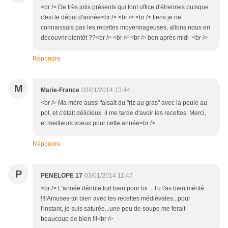
<br /> De très jolis présents qui font office d'étrennes puisque
c'est le début d'année<br /> <br /> <br /> tiens je ne
connaissais pas les recettes moyennageuses, allons nous en
decouvrir bientôt ??<br /> <br /> <br /> bon après midi <br />
Répondre
M
Marie-France
03/01/2014 13:44
<br /> Ma mère aussi faisait du "riz au gras" avec la poule au
pot, et c'était délicieux. il me tarde d'avoir les recettes. Merci,
et meilleurs voeux pour cette année<br />
Répondre
P
PENELOPE 17
03/01/2014 11:47
<br /> L'année débute fort bien pour toi ...Tu l'as bien mérité
!!!!Amuses-toi bien avec tes recettes médiévales...pour
l'instant, je suis saturée...une peu de soupe me ferait
beaucoup de bien !!!<br />