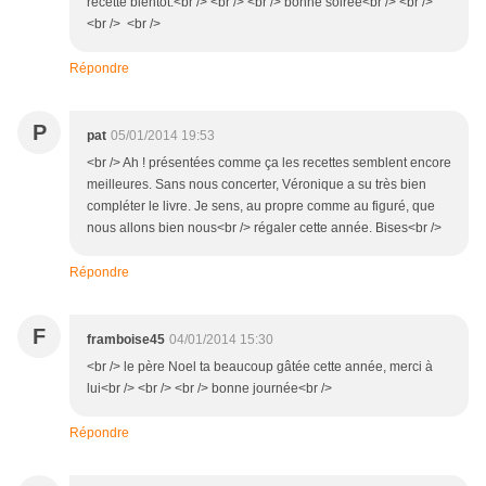
recette bientot.<br /> <br /> <br /> bonne soirée<br /> <br />
<br /> <br />
Répondre
P
pat
05/01/2014 19:53
<br /> Ah ! présentées comme ça les recettes semblent encore
meilleures. Sans nous concerter, Véronique a su très bien
compléter le livre. Je sens, au propre comme au figuré, que
nous allons bien nous<br /> régaler cette année. Bises<br />
Répondre
F
framboise45
04/01/2014 15:30
<br /> le père Noel ta beaucoup gâtée cette année, merci à
lui<br /> <br /> <br /> bonne journée<br />
Répondre