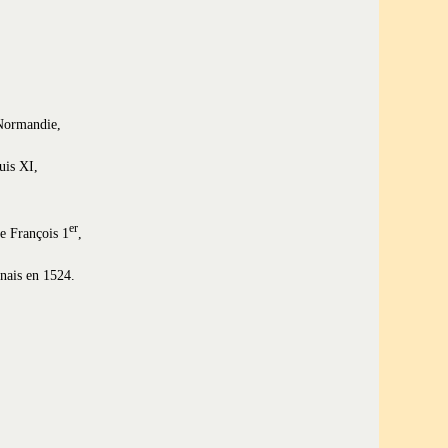
 Normandie,
uis XI,
er
e François 1
,
ais en 1524.