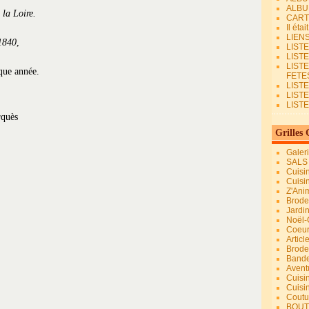
ALBU
la Loire.
CART
Il éta
LIEN
1840
,
LIST
LIST
LIST
aque année.
FETES.
LISTE
LIST
LIST
Grilles 
Galer
SALS
Cuisi
Cuisi
Z'Ani
Broder
Jardi
Noël-
Coeu
Articl
Brode
Bande
Avent
Cuisi
Cuisi
Coutur
BOUT