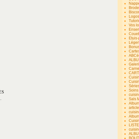
Nappe
Brode
Bisco
Logos
Tutori
Vos lo
Ensem
Couet
Etuis
Légend
Bonus
Carte
ABCéd
ALBU
Galer
Carne
CART
Cuisin
Cuisi
Série
Soins
ES
cuisin
.
Sals 
Album
article
cuisin
Album
Cuisi
LIST
cuisin
ALBUM
BOUT