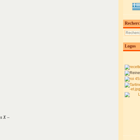
Recherc
Logos
s X –