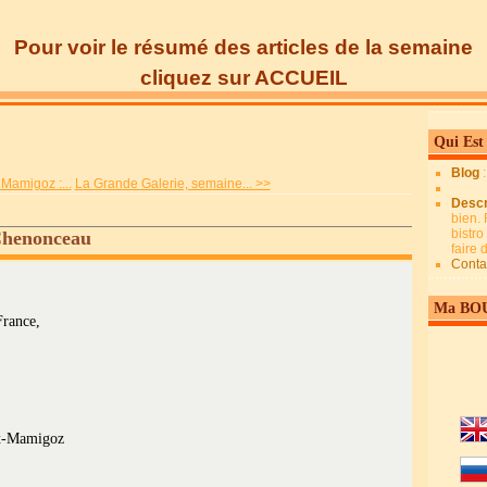
Pour voir le résumé des articles de la semaine
cliquez sur ACCUEIL
Qui Est
Blog
Mamigoz :...
La Grande Galerie, semaine... >>
Descr
bien. 
bistro
Chenonceau
faire
Conta
Ma BO
France,