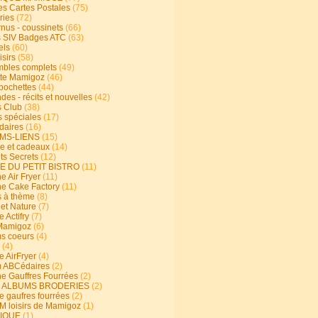
s Cartes Postales
(75)
ries
(72)
rnus - coussinets
(66)
 SIV Badges ATC
(63)
els
(60)
isirs
(58)
bles complets
(49)
te Mamigoz
(46)
-pochettes
(44)
es - récits et nouvelles
(42)
 Club
(38)
s spéciales
(17)
aires
(16)
MS-LIENS
(15)
ie et cadeaux
(14)
ts Secrets
(12)
E DU PETIT BISTRO
(11)
e Air Fryer
(11)
ne Cake Factory
(11)
s à thème
(8)
 et Nature
(7)
e Actifry
(7)
Mamigoz
(6)
s coeurs
(4)
(4)
e AirFryer
(4)
 ABCédaires
(2)
ne Gauffres Fourrées
(2)
E ALBUMS BRODERIES
(2)
e gaufres fourrées
(2)
 loisirs de Mamigoz
(1)
IQUE
(1)