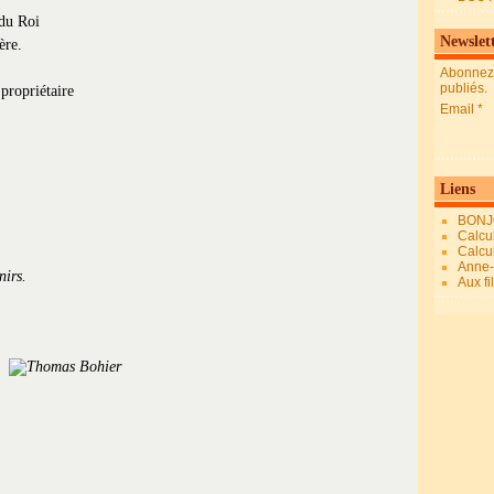
du Roi
Newslet
ère.
Abonnez-
publiés.
ropriétaire
Email
Liens
BONJ
Calcul
Calcul
Anne-M
nirs.
Aux fi