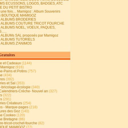
MS ECUSSONS, LOGOS, BADGES, ATC
E DU PETIT BISTRO
it une fois.... Mamigoz : Album Souvenirs
S BOUTIQUE MAMIGOZ
E ALBUMS BRODERIES
E ALBUMS COUTURE TRICOT FOURCHE
E ALBUMS NOEL, VOEUX, PAQUES,
.....
 ALBUMs SAL proposés par Mamigoz
E ALBUMS TUTORIELS
E ALBUMS Z'ANIMOS
Gratuites
ie et Cadeaux
(1144)
 Mamigoz
(916)
ne-Pains et Potins
(757)
ne
(434)
mos
(392)
ies et Sal
(353)
n-bricolage-écologie
(340)
Calendriers-Crèche- Nouvel an
(327)
rs
(322)
es
(291)
ries Créateurs
(254)
s - Marque-pages
(218)
ures des Goz
(140)
ne Cookeo
(120)
ne Bretagne
(86)
e-tricot-crochet-fourche
(82)
IQUE MAMIGOZ
(77)