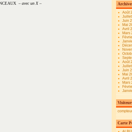
ENONCEAUX –
avec un X –
Archive
Août 
Juille
Juin 
Mai 
Avril
Mars
Févri
Janvi
Déce
Nove
Octob
Sept
Août 
Juille
Juin 
Mai 
Avril
Mars
Févri
Janvi
Visiteur
compteu
Carte Pe
ALBU