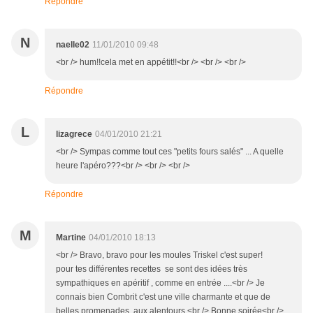
Répondre
N
naelle02
11/01/2010 09:48
<br /> hum!!cela met en appétit!!<br /> <br /> <br />
Répondre
L
lizagrece
04/01/2010 21:21
<br /> Sympas comme tout ces "petits fours salés" ... A quelle
heure l'apéro???<br /> <br /> <br />
Répondre
M
Martine
04/01/2010 18:13
<br /> Bravo, bravo pour les moules Triskel c'est super!
pour tes différentes recettes se sont des idées très
sympathiques en apéritif , comme en entrée ....<br /> Je
connais bien Combrit c'est une ville charmante et que de
belles promenades aux alentours.<br /> Bonne soirée<br />