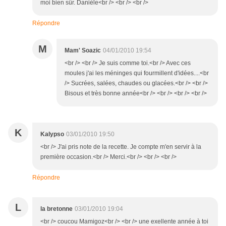
moi bien sûr. Danièle<br /> <br /> <br />
Répondre
M
Mam' Soazic
04/01/2010 19:54
<br /> <br /> Je suis comme toi.<br /> Avec ces
moules j'ai les méninges qui fourmillent d'idées....<br
/> Sucrées, salées, chaudes ou glacées.<br /> <br />
Bisous et très bonne année<br /> <br /> <br /> <br />
K
Kalypso
03/01/2010 19:50
<br /> J'ai pris note de la recette. Je compte m'en servir à la
première occasion.<br /> Merci.<br /> <br /> <br />
Répondre
L
la bretonne
03/01/2010 19:04
<br /> coucou Mamigoz<br /> <br /> une exellente année à toi