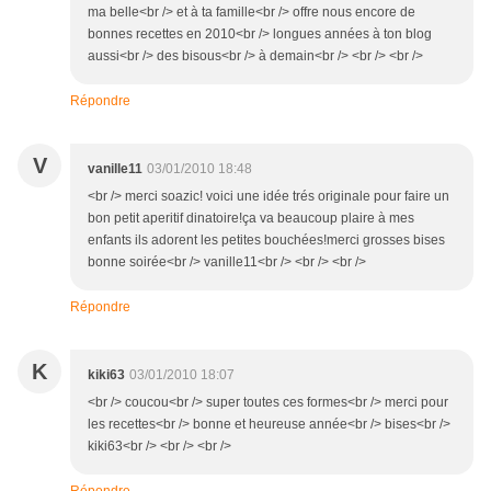
ma belle<br /> et à ta famille<br /> offre nous encore de
bonnes recettes en 2010<br /> longues années à ton blog
aussi<br /> des bisous<br /> à demain<br /> <br /> <br />
Répondre
V
vanille11
03/01/2010 18:48
<br /> merci soazic! voici une idée trés originale pour faire un
bon petit aperitif dinatoire!ça va beaucoup plaire à mes
enfants ils adorent les petites bouchées!merci grosses bises
bonne soirée<br /> vanille11<br /> <br /> <br />
Répondre
K
kiki63
03/01/2010 18:07
<br /> coucou<br /> super toutes ces formes<br /> merci pour
les recettes<br /> bonne et heureuse année<br /> bises<br />
kiki63<br /> <br /> <br />