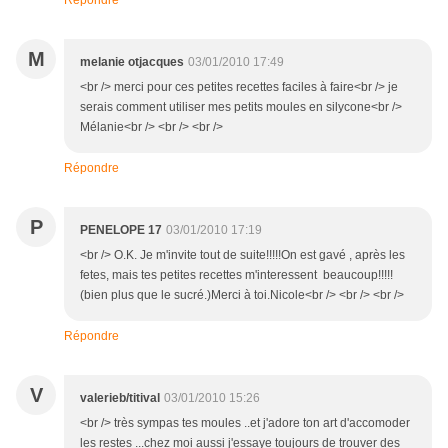
Répondre
M
melanie otjacques
03/01/2010 17:49
<br /> merci pour ces petites recettes faciles à faire<br /> je
serais comment utiliser mes petits moules en silycone<br />
Mélanie<br /> <br /> <br />
Répondre
P
PENELOPE 17
03/01/2010 17:19
<br /> O.K. Je m'invite tout de suite!!!!!On est gavé , après les
fetes, mais tes petites recettes m'interessent beaucoup!!!!!
(bien plus que le sucré.)Merci à toi.Nicole<br /> <br /> <br />
Répondre
V
valerieb/titival
03/01/2010 15:26
<br /> très sympas tes moules ..et j'adore ton art d'accomoder
les restes ...chez moi aussi j'essaye toujours de trouver des