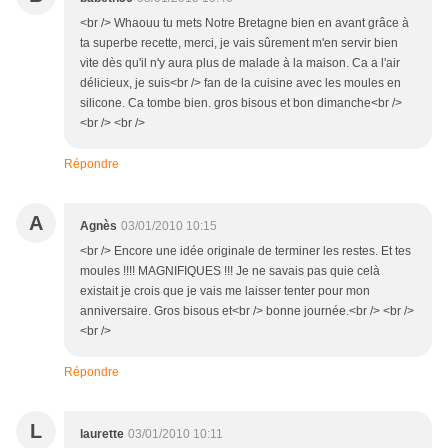
<br /> Whaouu tu mets Notre Bretagne bien en avant grâce à
ta superbe recette, merci, je vais sûrement m'en servir bien
vite dès qu'il n'y aura plus de malade à la maison. Ca a l'air
délicieux, je suis<br /> fan de la cuisine avec les moules en
silicone. Ca tombe bien. gros bisous et bon dimanche<br />
<br /> <br />
Répondre
A
Agnès
03/01/2010 10:15
<br /> Encore une idée originale de terminer les restes. Et tes
moules !!!! MAGNIFIQUES !!! Je ne savais pas quie celà
existait je crois que je vais me laisser tenter pour mon
anniversaire. Gros bisous et<br /> bonne journée.<br /> <br />
<br />
Répondre
L
laurette
03/01/2010 10:11