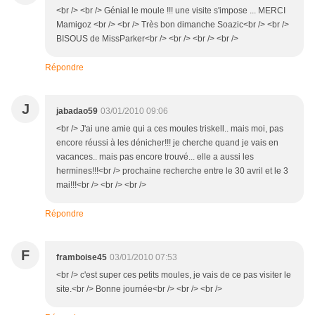
<br /> <br /> Génial le moule !!! une visite s'impose ... MERCI
Mamigoz <br /> <br /> Très bon dimanche Soazic<br /> <br />
BISOUS de MissParker<br /> <br /> <br /> <br />
Répondre
J
jabadao59
03/01/2010 09:06
<br /> J'ai une amie qui a ces moules triskell.. mais moi, pas
encore réussi à les dénicher!!! je cherche quand je vais en
vacances.. mais pas encore trouvé... elle a aussi les
hermines!!!<br /> prochaine recherche entre le 30 avril et le 3
mai!!!<br /> <br /> <br />
Répondre
F
framboise45
03/01/2010 07:53
<br /> c'est super ces petits moules, je vais de ce pas visiter le
site.<br /> Bonne journée<br /> <br /> <br />