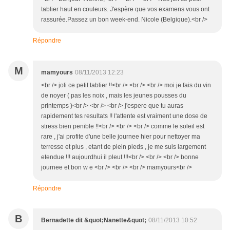
tablier haut en couleurs. J'espère que vos examens vous ont
rassurée.Passez un bon week-end. Nicole (Belgique).<br />
Répondre
M
mamyours
08/11/2013 12:23
<br /> joli ce petit tablier !!<br /> <br /> <br /> moi je fais du vin
de noyer ( pas les noix , mais les jeunes pousses du
printemps )<br /> <br /> <br /> j'espere que tu auras
rapidement tes resultats !! l'attente est vraiment une dose de
stress bien penible !!<br /> <br /> <br /> comme le soleil est
rare , j'ai profite d'une belle journee hier pour nettoyer ma
terresse et plus , etant de plein pieds , je me suis largement
etendue !!! aujourdhui il pleut !!!<br /> <br /> <br /> bonne
journee et bon w e <br /> <br /> <br /> mamyours<br />
Répondre
B
Bernadette dit &quot;Nanette&quot;
08/11/2013 10:52