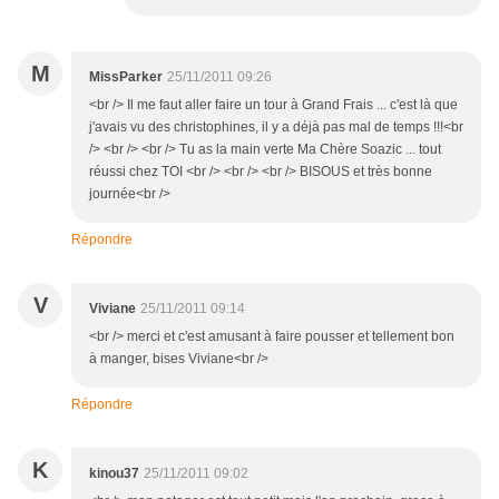
M
MissParker
25/11/2011 09:26
<br /> Il me faut aller faire un tour à Grand Frais ... c'est là que
j'avais vu des christophines, il y a déjà pas mal de temps !!!<br
/> <br /> <br /> Tu as la main verte Ma Chère Soazic ... tout
réussi chez TOI <br /> <br /> <br /> BISOUS et très bonne
journée<br />
Répondre
V
Viviane
25/11/2011 09:14
<br /> merci et c'est amusant à faire pousser et tellement bon
à manger, bises Viviane<br />
Répondre
K
kinou37
25/11/2011 09:02