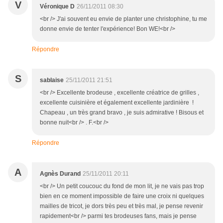
V
Véronique D
26/11/2011 08:30
<br /> J'ai souvent eu envie de planter une christophine, tu me
donne envie de tenter l'expérience! Bon WE!<br />
Répondre
S
sablaise
25/11/2011 21:51
<br /> Excellente brodeuse , excellente créatrice de grilles ,
excellente cuisinière et également excellente jardinière !
Chapeau , un très grand bravo , je suis admirative ! Bisous et
bonne nuit<br /> . F.<br />
Répondre
A
Agnès Durand
25/11/2011 20:11
<br /> Un petit coucouc du fond de mon lit, je ne vais pas trop
bien en ce moment impossible de faire une croix ni quelques
mailles de tricot, je dors très peu et très mal, je pense revenir
rapidement<br /> parmi tes brodeuses fans, mais je pense