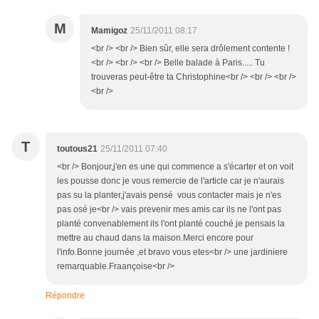
M
Mamigoz
25/11/2011 08:17
<br /> <br /> Bien sûr, elle sera drôlement contente !
<br /> <br /> <br /> Belle balade à Paris..... Tu
trouveras peut-être ta Christophine<br /> <br /> <br />
<br />
T
toutous21
25/11/2011 07:40
<br /> Bonjour,j'en es une qui commence a s'écarter et on voit
les pousse donc je vous remercie de l'article car je n'aurais
pas su la planter,j'avais pensé vous contacter mais je n'es
pas osé je<br /> vais prevenir mes amis car ils ne l'ont pas
planté convenablement ils l'ont planté couché.je pensais la
mettre au chaud dans la maison.Merci encore pour
l'info.Bonne journée ,et bravo vous etes<br /> une jardiniere
remarquable.Fraançoise<br />
Répondre