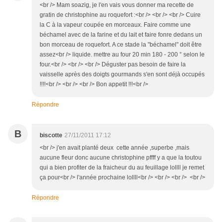
<br /> Mam soazig, je l'en vais vous donner ma recette de
gratin de christophine au roquefort :<br /> <br /> <br /> Cuire
la C à la vapeur coupée en morceaux. Faire comme une
béchamel avec de la farine et du lait et faire fonre dedans un
bon morceau de roquefort. A ce stade la "béchamel" doit être
assez<br /> liquide. mettre au four 20 min 180 - 200 ° selon le
four.<br /> <br /> <br /> Déguster pas besoin de faire la
vaisselle après des doigts gourmands s'en sont déjà occupés
!!!!<br /> <br /> <br /> Bon appetit !!!<br />
Répondre
B
biscotte
27/11/2011 17:12
<br /> j'en avait planté deux cette année ,superbe ,mais
aucune fleur donc aucune christophine pffff y a que la toutou
qui a bien profiter de la fraicheur du au feuillage lollll je remet
ça pour<br /> l'année prochaine lollll<br /> <br /> <br /> <br />
Répondre