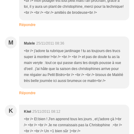
<br /> mon potager est tout petit mais l'an prochain, grace à
toi, il y aura un plant de christophine, merci pour la technique!
<br /> <br /> <br /> amitiés de brodeuse<br />
Répondre
M
Malele
25/11/2011 08:36
<br /> j'adore ta rubrique jardinage ! tu as toujours des trucs
super à montrer !<br /> <br /> <br /> et pas de doute tu as la
main veryte : tout ce qui passe dans tes doigts pousse à vue
d'oeil . j'ai hâte que la saison des christophines arrive pour
me régaler au Petit Bistro<br /> <br /> <br /> bisous de Malélé
très belle journée ici aussi brumeux ce matin<br />
Répondre
K
Kiwi
25/11/2011 08:12
<br /> Et bien ! J'en apprend tous les jours , et j'adore çà !<br
/> <br /> <br /> Je ne connaissais pas la Christophine .<br />
<br /> <br /> Un +1 bien sûr :)<br />