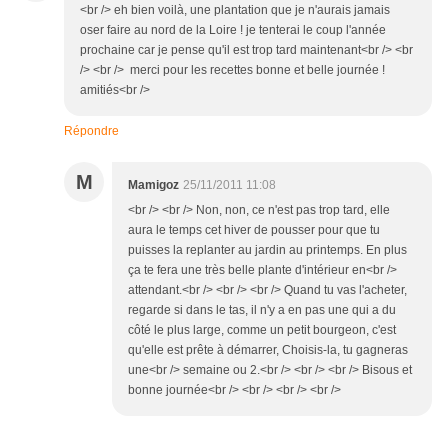
<br /> eh bien voilà, une plantation que je n'aurais jamais
oser faire au nord de la Loire ! je tenterai le coup l'année
prochaine car je pense qu'il est trop tard maintenant<br /> <br
/> <br /> merci pour les recettes bonne et belle journée !
amitiés<br />
Répondre
M
Mamigoz
25/11/2011 11:08
<br /> <br /> Non, non, ce n'est pas trop tard, elle
aura le temps cet hiver de pousser pour que tu
puisses la replanter au jardin au printemps. En plus
ça te fera une très belle plante d'intérieur en<br />
attendant.<br /> <br /> <br /> Quand tu vas l'acheter,
regarde si dans le tas, il n'y a en pas une qui a du
côté le plus large, comme un petit bourgeon, c'est
qu'elle est prête à démarrer, Choisis-la, tu gagneras
une<br /> semaine ou 2.<br /> <br /> <br /> Bisous et
bonne journée<br /> <br /> <br /> <br />