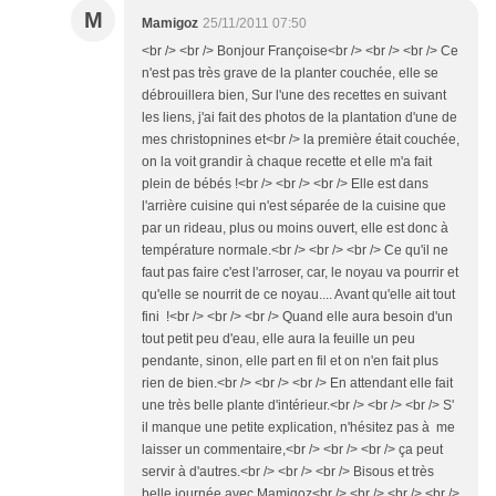
M
Mamigoz
25/11/2011 07:50
<br /> <br /> Bonjour Françoise<br /> <br /> <br /> Ce
n'est pas très grave de la planter couchée, elle se
débrouillera bien, Sur l'une des recettes en suivant
les liens, j'ai fait des photos de la plantation d'une de
mes christopnines et<br /> la première était couchée,
on la voit grandir à chaque recette et elle m'a fait
plein de bébés !<br /> <br /> <br /> Elle est dans
l'arrière cuisine qui n'est séparée de la cuisine que
par un rideau, plus ou moins ouvert, elle est donc à
température normale.<br /> <br /> <br /> Ce qu'il ne
faut pas faire c'est l'arroser, car, le noyau va pourrir et
qu'elle se nourrit de ce noyau.... Avant qu'elle ait tout
fini !<br /> <br /> <br /> Quand elle aura besoin d'un
tout petit peu d'eau, elle aura la feuille un peu
pendante, sinon, elle part en fil et on n'en fait plus
rien de bien.<br /> <br /> <br /> En attendant elle fait
une très belle plante d'intérieur.<br /> <br /> <br /> S'
il manque une petite explication, n'hésitez pas à me
laisser un commentaire,<br /> <br /> <br /> ça peut
servir à d'autres.<br /> <br /> <br /> Bisous et très
belle journée avec Mamigoz<br /> <br /> <br /> <br />