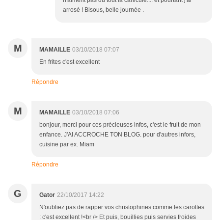
n'aiment pas du tout la canicule.... et pourtant j'ai
arrosé ! Bisous, belle journée .
M
MAMAILLE
03/10/2018 07:07
En frites c'est excellent
Répondre
M
MAMAILLE
03/10/2018 07:06
bonjour, merci pour ces précieuses infos, c'est le fruit de mon
enfance. J'AI ACCROCHE TON BLOG. pour d'autres infors,
cuisine par ex. Miam
Répondre
G
Gator
22/10/2017 14:22
N'oubliez pas de rapper vos christophines comme les carottes
: c'est excellent !<br /> Et puis, bouillies puis servies froides