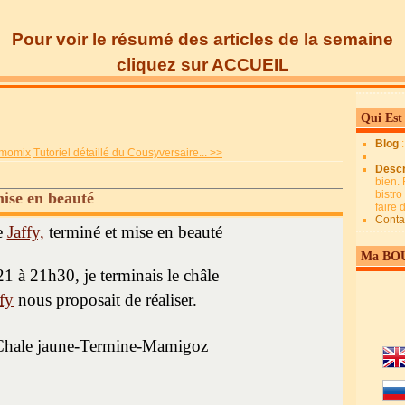
Pour voir le résumé des articles de la semaine
cliquez sur ACCUEIL
Qui Est
Blog
rmomix
Tutoriel détaillé du Cousyversaire... >>
Descr
bien. 
bistro
mise en beauté
faire
Conta
e
Jaffy,
terminé et mise en beauté
Ma BO
1 à 21h30, je terminais le châle
ffy
nous proposait de réaliser.