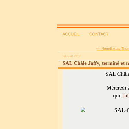
ACCUEIL
CONTACT
<< Nonettes au The
24 août 2013
SAL Châle Jaffy, terminé et 
SAL Châl
Mercredi 2
que
Ja