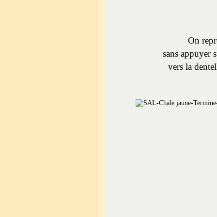
On repre
sans appuyer su
vers la dente