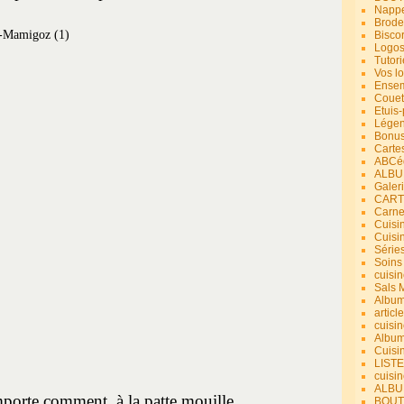
Nappe
Brode
Bisco
Logos
Tutori
Vos lo
Ensem
Couet
Etuis
Légend
Bonus
Carte
ABCéd
ALBU
Galer
CART
Carne
Cuisin
Cuisi
Série
Soins
cuisin
Sals 
Album
article
cuisin
Album
Cuisi
LIST
cuisin
ALBUM
porte comment, à la patte mouille.
BOUT