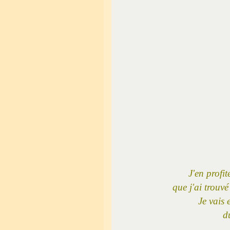
J'en profi
que j'ai trouv
Je vais 
d