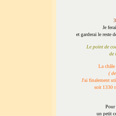
3
Je fer
et garderai le reste
Le point de co
de 
La châle
( d
J'ai finalement ut
soit 1330 m
Pour 
un petit c