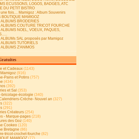
MS ECUSSONS, LOGOS, BADGES, ATC
E DU PETIT BISTRO
it une fois.... Mamigoz : Album Souvenirs
S BOUTIQUE MAMIGOZ
E ALBUMS BRODERIES
E ALBUMS COUTURE TRICOT FOURCHE
E ALBUMS NOEL, VOEUX, PAQUES,
.....
 ALBUMs SAL proposés par Mamigoz
E ALBUMS TUTORIELS
E ALBUMS Z'ANIMOS
Gratuites
ie et Cadeaux
(1143)
 Mamigoz
(916)
ne-Pains et Potins
(757)
ne
(434)
mos
(392)
ies et Sal
(353)
n-bricolage-écologie
(340)
Calendriers-Crèche- Nouvel an
(327)
rs
(322)
es
(291)
ries Créateurs
(254)
s - Marque-pages
(218)
ures des Goz
(140)
ne Cookeo
(120)
ne Bretagne
(86)
e-tricot-crochet-fourche
(82)
IQUE MAMIGOZ
(77)