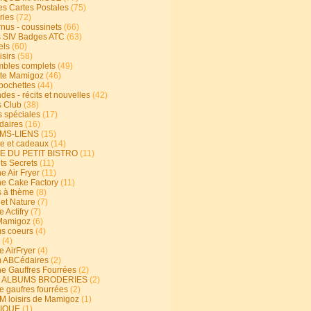
s Cartes Postales
(75)
ries
(72)
rnus - coussinets
(66)
 SIV Badges ATC
(63)
els
(60)
isirs
(58)
bles complets
(49)
te Mamigoz
(46)
-pochettes
(44)
es - récits et nouvelles
(42)
 Club
(38)
s spéciales
(17)
aires
(16)
MS-LIENS
(15)
ie et cadeaux
(14)
E DU PETIT BISTRO
(11)
ts Secrets
(11)
e Air Fryer
(11)
ne Cake Factory
(11)
s à thème
(8)
 et Nature
(7)
e Actifry
(7)
Mamigoz
(6)
s coeurs
(4)
(4)
e AirFryer
(4)
 ABCédaires
(2)
ne Gauffres Fourrées
(2)
E ALBUMS BRODERIES
(2)
e gaufres fourrées
(2)
 loisirs de Mamigoz
(1)
IQUE
(1)