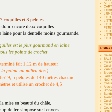
ALBU
CART
Il éta
LIEN
LIST
7 coquilles et 8 pelotes
LIST
LIST
ai donc encore deux coquilles
FETES.
LISTE
 de laine pour la dentelle moins gourmande.
LIST
LIST
quilles est le plus gourmand en laine
Grilles 
tous les points de crochet
Galer
SALS
Cuisi
 terminé fait 1,12 m de hauteur
Cuisi
Z'Ani
e la pointe au milieu dos )
Broder
Jardi
ilisé 9, 5 pelotes de 140 mètres chacune
Noël-
ètres et utilisé un crochet de 4,5
Coeu
Articl
Brode
Bande
Avent
Cuisi
la mise en beauté du châle,
Cuisi
Coutur
oup de fer s'impose sur l'envers.
BOUT