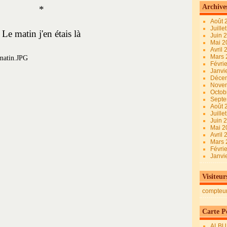
Archive
*
Août 
Juille
Le matin j'en étais là
Juin 
Mai 
Avril
Mars
Févri
Janvi
Déce
Nove
Octob
Sept
Août 
Juille
Juin 
Mai 
Avril
Mars
Févri
Janvi
Visiteur
compteu
Carte Pe
ALBU