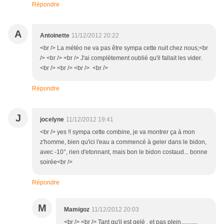
Répondre
A
Antoinette
11/12/2012 20:22
<br /> La météo ne va pas être sympa cette nuit chez nous;<br
/> <br /> <br /> J'ai complètement oublié qu'il fallait les vider.
<br /> <br /> <br /> <br />
Répondre
J
jocelyne
11/12/2012 19:41
<br /> yes !! sympa cette combine, je va montrer ça à mon
z'homme, bien qu'ici l'eau a commencé à geler dans le bidon,
avec -10°, rien d'etonnant, mais bon le bidon costaud... bonne
soirée<br />
Répondre
M
Mamigoz
11/12/2012 20:03
<br /> <br /> Tant qu'il est gelé , et pas plein...........