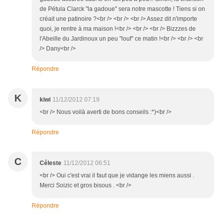
de Pétula Clarck "la gadoue" sera notre mascotte ! Tiens si on
créait une patinoire ?<br /> <br /> <br /> Assez dit n'importe
quoi, je rentre à ma maison !<br /> <br /> <br /> Bizzzes de
l'Abeille du Jardinoux un peu "louf" ce matin !<br /> <br /> <br
/> Dany<br />
Répondre
K
kiwi
11/12/2012 07:19
<br /> Nous voilà averti de bons conseils :*)<br />
Répondre
C
Céleste
11/12/2012 06:51
<br /> Oui c'est vrai il faut que je vidange les miens aussi .
Merci Soizic et gros bisous . <br />
Répondre