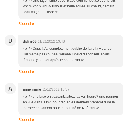
<br /> Une façon simpleet efficace,comme tout ce que tu fais !
<br /> <br /> <br /> Bisous et belle soirée au chaud, demain
l'eau va geler !!!!!<br />
Répondre
D
didine68
11/12/2012 13:48
<br /> Oups ! J'ai complètement oublié de faire la vidange !
J'ai même pas coupée l'arrivée ! Merci du conseil je vais
tâcher d'y penser après le boulot !<br />
Répondre
A
anne marie
11/12/2012 13:37
<br /> une bise en passant...vite,tu as vu l'heure? une réunion
en vue dans 30mn pour régler les derniers préparatifs de la
journée de samedi pour le marché de Noêl.<br />
Répondre