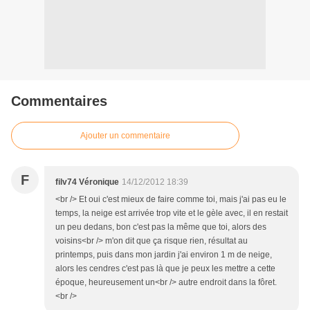
Commentaires
Ajouter un commentaire
F
filv74 Véronique
14/12/2012 18:39
<br /> Et oui c'est mieux de faire comme toi, mais j'ai pas eu le
temps, la neige est arrivée trop vite et le gèle avec, il en restait
un peu dedans, bon c'est pas la même que toi, alors des
voisins<br /> m'on dit que ça risque rien, résultat au
printemps, puis dans mon jardin j'ai environ 1 m de neige,
alors les cendres c'est pas là que je peux les mettre a cette
époque, heureusement un<br /> autre endroit dans la fôret.
<br />