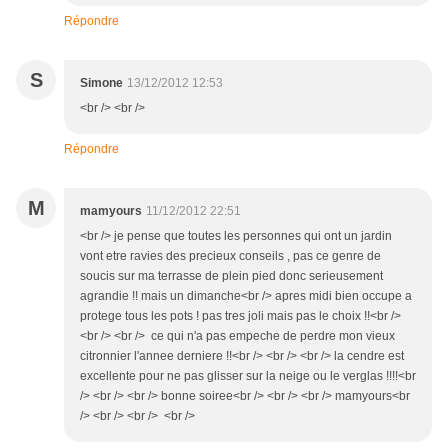
Répondre
S
Simone
13/12/2012 12:53
<br /> <br />
Répondre
M
mamyours
11/12/2012 22:51
<br /> je pense que toutes les personnes qui ont un jardin
vont etre ravies des precieux conseils , pas ce genre de
soucis sur ma terrasse de plein pied donc serieusement
agrandie !! mais un dimanche<br /> apres midi bien occupe a
protege tous les pots ! pas tres joli mais pas le choix !!<br />
<br /> <br /> ce qui n'a pas empeche de perdre mon vieux
citronnier l'annee derniere !!<br /> <br /> <br /> la cendre est
excellente pour ne pas glisser sur la neige ou le verglas !!!!<br
/> <br /> <br /> bonne soiree<br /> <br /> <br /> mamyours<br
/> <br /> <br /> <br />