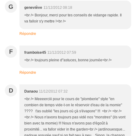
G
geneviève
11/12/2012 08:18
<br /> Bonjour, merci pour tes conseils de vidange rapide. Il
va falloir s'y mettre !<br />
Répondre
F
framboise45
11/12/2012 07:59
<br /> toujours pleine d"astuces, bonne journée<br />
Répondre
D
Danaou
11/12/2012 07:32
<br /> Meeeerciii pour le cours de "plomberie" style "en
combien de temps vide-t-on le réservoir d'eau de la momie"
???? t'as oublié "les jours où çà s'évapore" !!! <br /> <br />
<br /> Nous n'avons toujours pas vidé nos "monstres" (ils vont
bien avec ta momie) !!! Nous n'avons pas d'égoût à
proximité... va fallor vider in the garden<br /> jardinouesque...
gadoue assurée sauf si on fait peu à peu... Sinon, la chanson