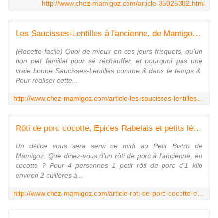
http://www.chez-mamigoz.com/article-35025382.html
Les Saucisses-Lentilles à l'ancienne, de Mamigoz. - Chez Mamigoz
(Recette facile) Quoi de mieux en ces jours frisquets, qu'un
bon plat familial pour se réchauffer, et pourquoi pas une
vraie bonne Saucisses-Lentilles comme & dans le temps &.
Pour réaliser cette...
http://www.chez-mamigoz.com/article-les-saucisses-lentilles-a-l-ancienne-de-mamigoz-45236430.html
Rôti de porc cocotte, Epices Rabelais et petits légumes, de Mamigoz - Chez Mamigoz
Un délice vous sera servi ce midi au Petit Bistro de
Mamigoz. Que diriez-vous d'un rôti de porc à l'ancienne, en
cocotte ? Pour 4 personnes 1 petit rôti de porc d'1 kilo
environ 2 cuillères à...
http://www.chez-mamigoz.com/article-roti-de-porc-cocotte-epices-rabelais-et-petits-legumes-de-mamigoz-88895404.html