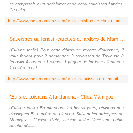
se composait, d'un petit jarret et de deux saucisses fumées.
Ce qui m'...
http://www.chez-mamigoz.com/article-mini-potee-chez-mamigoz-60666316.html
Saucisses au fenouil-carottes et lardons de Mamigoz - Chez Mamigoz
(Cuisine facile) Pour cette délicieuse recette d'automne, Il
vous faudra pour 2 personnes: 2 saucisses de Toulouse 2
fenouils 4 carottes 1 oignon 1 paquet de lardons allumettes
1 cuillère à caf...
http://www.chez-mamigoz.com/article-saucisses-au-fenouil-carottes-et-lardons-de-mamigoz-58005127.html
Œufs et poivrons à la plancha - Chez Mamigoz
(Cuisine facile) En attendant les beaux jours, révisons nos
classiques En matière de plancha. Suivant les préceptes de
Mamigoz : Cuisine d'été, cuisine aisée Voici une petite
recette délicie...