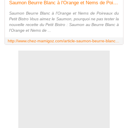
Saumon Beurre Blanc à l'Orange et Nems de Poireaux du Petit Bistro - Chez Mamigoz
Saumon Beurre Blanc à l'Orange et Nems de Poireaux du
Petit Bistro Vous aimez le Saumon, pourquoi ne pas tester la
nouvelle recette du Petit Bistro : Saumon au Beurre Blanc à
l'Orange et Nems de ...
http://www.chez-mamigoz.com/article-saumon-beurre-blanc-a-l-orange-et-nems-de-poireaux-du-petit-bistro-122777995.html