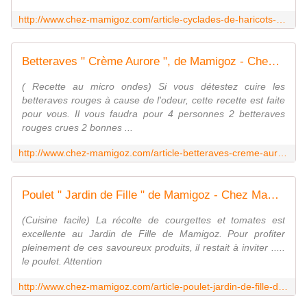
http://www.chez-mamigoz.com/article-cyclades-de-haricots-verts-au-jambon-de-pays-de-mamigoz-81501446.html
Betteraves " Crème Aurore ", de Mamigoz - Chez Mamigoz
( Recette au micro ondes) Si vous détestez cuire les
betteraves rouges à cause de l'odeur, cette recette est faite
pour vous. Il vous faudra pour 4 personnes 2 betteraves
rouges crues 2 bonnes ...
http://www.chez-mamigoz.com/article-betteraves-creme-aurore-de-mamigoz-82639633.html
Poulet " Jardin de Fille " de Mamigoz - Chez Mamigoz
(Cuisine facile) La récolte de courgettes et tomates est
excellente au Jardin de Fille de Mamigoz. Pour profiter
pleinement de ces savoureux produits, il restait à inviter .....
le poulet. Attention
http://www.chez-mamigoz.com/article-poulet-jardin-de-fille-de-mamigoz-79573646.html