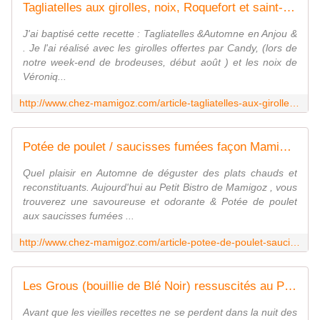
Tagliatelles aux girolles, noix, Roquefort et saint-Jacques de Mamigoz - Chez Mamigoz
J'ai baptisé cette recette : Tagliatelles &Automne en Anjou &
. Je l'ai réalisé avec les girolles offertes par Candy, (lors de
notre week-end de brodeuses, début août ) et les noix de
Véroniq...
http://www.chez-mamigoz.com/article-tagliatelles-aux-girolles-noix-roquefort-et-saint-jacques-de-mamigoz-86903174.html
Potée de poulet / saucisses fumées façon Mamigoz - Chez Mamigoz
Quel plaisir en Automne de déguster des plats chauds et
reconstituants. Aujourd'hui au Petit Bistro de Mamigoz , vous
trouverez une savoureuse et odorante & Potée de poulet
aux saucisses fumées ...
http://www.chez-mamigoz.com/article-potee-de-poulet-saucisses-fumees-fa-on-mamigoz-87208178.html
Les Grous (bouillie de Blé Noir) ressuscités au Petit Bistro de Mamigoz - Chez Mamigoz
Avant que les vieilles recettes ne se perdent dans la nuit des