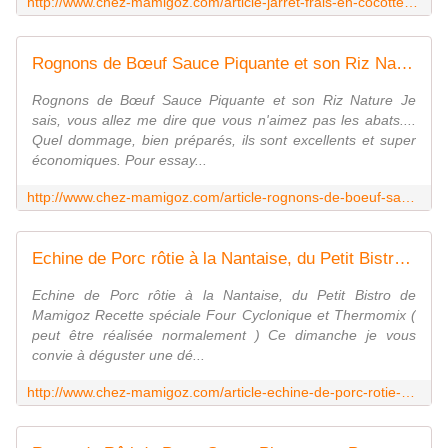
http://www.chez-mamigoz.com/article-jarret-frais-en-cocotte-du-petit-bistro-de-mamigoz-121804658.html
Rognons de Bœuf Sauce Piquante et son Riz Nature de Mamigoz - Chez Mamigoz
Rognons de Bœuf Sauce Piquante et son Riz Nature Je
sais, vous allez me dire que vous n'aimez pas les abats....
Quel dommage, bien préparés, ils sont excellents et super
économiques. Pour essay...
http://www.chez-mamigoz.com/article-rognons-de-boeuf-sauce-piquante-et-son-riz-nature-de-mamigoz-121713576.html
Echine de Porc rôtie à la Nantaise, du Petit Bistro de Mamigoz - Chez Mamigoz
Echine de Porc rôtie à la Nantaise, du Petit Bistro de
Mamigoz Recette spéciale Four Cyclonique et Thermomix (
peut être réalisée normalement ) Ce dimanche je vous
convie à déguster une dé...
http://www.chez-mamigoz.com/article-echine-de-porc-rotie-a-la-nantaise-du-petit-bistro-de-mamigoz-121370945.html