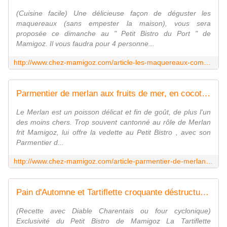
(Cuisine facile) Une délicieuse façon de déguster les
maquereaux (sans empester la maison), vous sera
proposée ce dimanche au " Petit Bistro du Port " de
Mamigoz. Il vous faudra pour 4 personne...
http://www.chez-mamigoz.com/article-les-maquereaux-comme-a-quimper-de-mamigoz-68993784.html
Parmentier de merlan aux fruits de mer, en cocotte, de Mamigoz - Chez Mamigoz
Le Merlan est un poisson délicat et fin de goût, de plus l'un
des moins chers. Trop souvent cantonné au rôle de Merlan
frit Mamigoz, lui offre la vedette au Petit Bistro , avec son
Parmentier d...
http://www.chez-mamigoz.com/article-parmentier-de-merlan-aux-fruites-de-mer-en-cocotte-de-mamigoz-91760818.html
Pain d'Automne et Tartiflette croquante déstructurée de Mamigoz - Chez Mamigoz
(Recette avec Diable Charentais ou four cyclonique)
Exclusivité du Petit Bistro de Mamigoz La Tartiflette