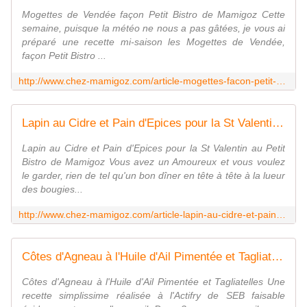
Mogettes de Vendée façon Petit Bistro de Mamigoz Cette
semaine, puisque la météo ne nous a pas gâtées, je vous ai
préparé une recette mi-saison les Mogettes de Vendée,
façon Petit Bistro ...
http://www.chez-mamigoz.com/article-mogettes-facon-petit-bistro-de-mamigoz-123512652.html
Lapin au Cidre et Pain d'Epices pour la St Valentin au Petit Bistro de Mamigoz - Chez Mamigoz
Lapin au Cidre et Pain d'Epices pour la St Valentin au Petit
Bistro de Mamigoz Vous avez un Amoureux et vous voulez
le garder, rien de tel qu'un bon dîner en tête à tête à la lueur
des bougies...
http://www.chez-mamigoz.com/article-lapin-au-cidre-et-pain-d-epices-pour-la-st-valentin-au-petit-bistro-de-mamigoz-122355465.html
Côtes d'Agneau à l'Huile d'Ail Pimentée et Tagliatelles - Chez Mamigoz
Côtes d'Agneau à l'Huile d'Ail Pimentée et Tagliatelles Une
recette simplissime réalisée à l'Actifry de SEB faisable