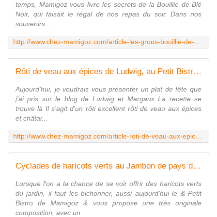
temps, Mamigoz vous livre les secrets de la Bouillie de Blé
Noir, qui faisait le régal de nos repas du soir. Dans nos
souvenirs ...
http://www.chez-mamigoz.com/article-les-grous-bouillie-de-ble-noir-ressuscites-au-petit-bistro-de-mamigoz-88474122.html
Rôti de veau aux épices de Ludwig, au Petit Bistro de Mamigoz - Chez Mamigoz
Aujourd'hui, je voudrais vous présenter un plat de fête que
j'ai pris sur le blog de Ludwig et Margaux La recette se
trouve là Il s'agit d'un rôti excellent rôti de veau aux épices
et châtai...
http://www.chez-mamigoz.com/article-roti-de-veau-aux-epices-de-ludwig-au-petit-bistro-de-mamigoz-88053679.html
Cyclades de haricots verts au Jambon de pays de Mamigoz - Chez Mamigoz
Lorsque l'on a la chance de se voir offrir des haricots verts
du jardin, il faut les bichonner, aussi aujourd'hui le & Petit
Bistro de Mamigoz & vous propose une très originale
composition, avec un