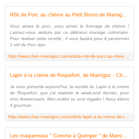
Rôti de Porc au chèvre au Petit Bistro de Mamigoz - Chez Mamigoz
Vous aimez le porc, vous aimez le fromage de chèvre !
Laissez-vous séduire par ce délicieux mariage culminaire.
Pour réaliser cette recette , il vous faudra pour 6 personnes
1 rôti de Porc dan...
http://www.chez-mamigoz.com/article-roti-de-porc-au-chevre-au-petit-bistro-de-mamigoz-98419480.html
Lapin à la crème de Roquefort, de Mamigoz - Chez Mamigoz
Je vous présente aujourd'hui, la recette du Lapin à la crème
de Roquefort, que j'ai réalisée le week-end dernier, pour
mon Anniversaire. Mes invités se sont régalés ! Nous étions
4 gourman...
http://www.chez-mamigoz.com/article-lapin-a-la-creme-de-roquefort-de-mamigoz-98293376.html
Les maquereaux " Comme à Quimper " de Mamigoz - Chez Mamigoz