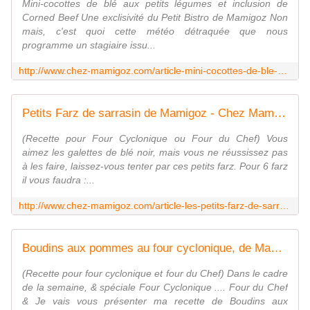
Mini-cocottes de blé aux petits légumes et inclusion de
Corned Beef Une exclisivité du Petit Bistro de Mamigoz Non
mais, c'est quoi cette météo détraquée que nous
programme un stagiaire issu...
http://www.chez-mamigoz.com/article-mini-cocottes-de-ble-aux-petits-legumes-et-inclusion-de-corned-beef-106670823.html
Petits Farz de sarrasin de Mamigoz - Chez Mamigoz
(Recette pour Four Cyclonique ou Four du Chef) Vous
aimez les galettes de blé noir, mais vous ne réussissez pas
à les faire, laissez-vous tenter par ces petits farz. Pour 6 farz
il vous faudra :...
http://www.chez-mamigoz.com/article-les-petits-farz-de-sarrasin-aux-croustillants-de-lard-de-mamigoz-101657072.html
Boudins aux pommes au four cyclonique, de Mamigoz - Chez Mamigoz
(Recette pour four cyclonique et four du Chef) Dans le cadre
de la semaine, & spéciale Four Cyclonique .... Four du Chef
& Je vais vous présenter ma recette de Boudins aux