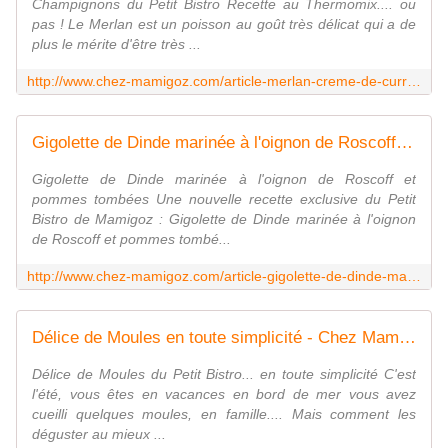
Champignons du Petit Bistro Recette au Thermomix.... ou
pas ! Le Merlan est un poisson au goût très délicat qui a de
plus le mérite d'être très ...
http://www.chez-mamigoz.com/article-merlan-creme-de-curry-aux-champignons-au-thermomix-ou-pas-121151740.html
Gigolette de Dinde marinée à l'oignon de Roscoff et pommes tombées - Chez Mamigoz
Gigolette de Dinde marinée à l'oignon de Roscoff et
pommes tombées Une nouvelle recette exclusive du Petit
Bistro de Mamigoz : Gigolette de Dinde marinée à l'oignon
de Roscoff et pommes tombé...
http://www.chez-mamigoz.com/article-gigolette-de-dinde-marinee-a-l-oignon-de-roscoff-et-pommes-tombees-120551374.html
Délice de Moules en toute simplicité - Chez Mamigoz
Délice de Moules du Petit Bistro... en toute simplicité C'est
l'été, vous êtes en vacances en bord de mer vous avez
cueilli quelques moules, en famille.... Mais comment les
déguster au mieux ...