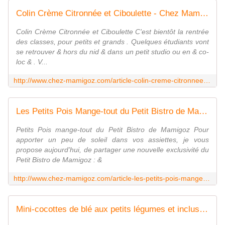
Colin Crème Citronnée et Ciboulette - Chez Mamigoz
Colin Crème Citronnée et Ciboulette C'est bientôt la rentrée
des classes, pour petits et grands . Quelques étudiants vont
se retrouver & hors du nid & dans un petit studio ou en & co-
loc & . V...
http://www.chez-mamigoz.com/article-colin-creme-citronnee-et-ciboulette-109476930.html
Les Petits Pois Mange-tout du Petit Bistro de Mamigoz - Chez Mamigoz
Petits Pois mange-tout du Petit Bistro de Mamigoz Pour
apporter un peu de soleil dans vos assiettes, je vous
propose aujourd'hui, de partager une nouvelle exclusivité du
Petit Bistro de Mamigoz : &
http://www.chez-mamigoz.com/article-les-petits-pois-mange-tout-du-petit-bistro-de-mamigoz-108287334.html
Mini-cocottes de blé aux petits légumes et inclusion de Corned Beef - Chez Mamigoz