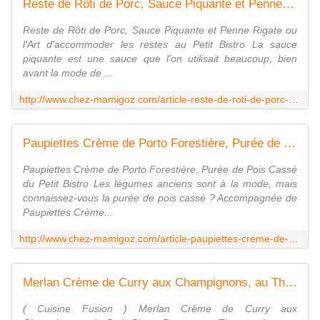
Reste de Rôti de Porc, Sauce Piquante et Penne Rigate - Chez Mamigoz
Reste de Rôti de Porc, Sauce Piquante et Penne Rigate ou
l'Art d'accommoder les restes au Petit Bistro La sauce
piquante est une sauce que l'on utilisait beaucoup, bien
avant la mode de ...
http://www.chez-mamigoz.com/article-reste-de-roti-de-porc-sauce-piquante-et-penne-rigate-121205184.html
Paupiettes Crème de Porto Forestière, Purée de Pois Cassé du Petit Bistro - Chez Mamigoz
Paupiettes Crème de Porto Forestière, Purée de Pois Cassé
du Petit Bistro Les légumes anciens sont à la mode, mais
connaissez-vous la purée de pois cassé ? Accompagnée de
Paupiettes Crème...
http://www.chez-mamigoz.com/article-paupiettes-creme-de-porto-forestiere-puree-de-pois-casse-du-petit-bistro-122468720.html
Merlan Crème de Curry aux Champignons, au Thermomix... ou pas - Chez Mamigoz
( Cuisine Fusion ) Merlan Crème de Curry aux