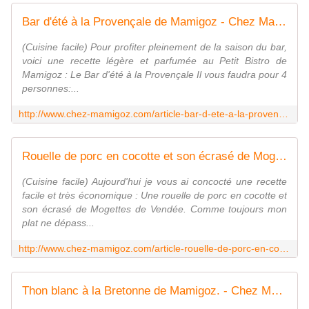
Bar d'été à la Provençale de Mamigoz - Chez Mamigoz
(Cuisine facile) Pour profiter pleinement de la saison du bar,
voici une recette légère et parfumée au Petit Bistro de
Mamigoz : Le Bar d'été à la Provençale Il vous faudra pour 4
personnes:...
http://www.chez-mamigoz.com/article-bar-d-ete-a-la-proven-ale-de-mamigoz-78386555.html
Rouelle de porc en cocotte et son écrasé de Mogettes façon Mamigoz - Chez Mamigoz
(Cuisine facile) Aujourd'hui je vous ai concocté une recette
facile et très économique : Une rouelle de porc en cocotte et
son écrasé de Mogettes de Vendée. Comme toujours mon
plat ne dépass...
http://www.chez-mamigoz.com/article-rouelle-de-porc-en-cocotte-et-son-ecrase-de-mogettes-fa-on-mamigoz-64552285.html
Thon blanc à la Bretonne de Mamigoz. - Chez Mamigoz