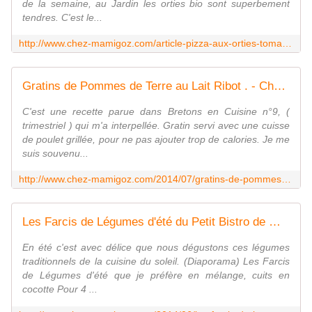
de la semaine, au Jardin les orties bio sont superbement
tendres. C'est le...
http://www.chez-mamigoz.com/article-pizza-aux-orties-tomate-bacon-et-chevre-cuite-sur-pierre-122942220.html
Gratins de Pommes de Terre au Lait Ribot . - Chez Mamigoz
C'est une recette parue dans Bretons en Cuisine n°9, (
trimestriel ) qui m'a interpellée. Gratin servi avec une cuisse
de poulet grillée, pour ne pas ajouter trop de calories. Je me
suis souvenu...
http://www.chez-mamigoz.com/2014/07/gratins-de-pommes-de-terre-au-lait-ribot.html
Les Farcis de Légumes d'été du Petit Bistro de Mamigoz - Chez Mamigoz
En été c'est avec délice que nous dégustons ces légumes
traditionnels de la cuisine du soleil. (Diaporama) Les Farcis
de Légumes d'été que je préfère en mélange, cuits en
cocotte Pour 4 ...