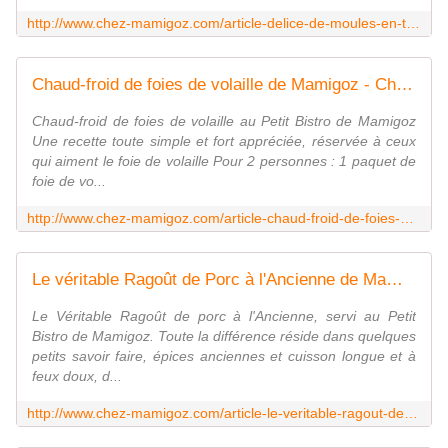
http://www.chez-mamigoz.com/article-delice-de-moules-en-toute-simplicite-119269809.html
Chaud-froid de foies de volaille de Mamigoz - Chez Mamigoz
Chaud-froid de foies de volaille au Petit Bistro de Mamigoz
Une recette toute simple et fort appréciée, réservée à ceux
qui aiment le foie de volaille Pour 2 personnes : 1 paquet de
foie de vo...
http://www.chez-mamigoz.com/article-chaud-froid-de-foies-de-volaille-de-mamigoz-118348803.html
Le véritable Ragoût de Porc à l'Ancienne de Mamigoz - Chez Mamigoz
Le Véritable Ragoût de porc à l'Ancienne, servi au Petit
Bistro de Mamigoz. Toute la différence réside dans quelques
petits savoir faire, épices anciennes et cuisson longue et à
feux doux, d...
http://www.chez-mamigoz.com/article-le-veritable-ragout-de-porc-a-l-ancienne-de-mamigoz-112066906.html