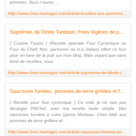
pommes. Vous n'aurez ...
http://www.chez-mamigoz.com/article-boudins-aux-pommes-au-four-cyclonique-de-mamigoz-100616670.html
Suprêmes de Dinde Tandoori, frites légères de panais, de Mamigoz - Chez Mamigoz
( Cuisine Fusion ) (Recette spéciale Four Cyclonique ou
Four du Chef) Non, personne ne m'a (hélas) offert ce four
pour en faire de la pub sur mon blog. Mais voyant que sans
livret de recettes, vous
http://www.chez-mamigoz.com/article-supremes-de-dinde-tandoori-frites-legeres-de-panais-de-mamigoz-101370276.html
Saucisses fumées, pommes de terre grillées et fromage blanc - Chez Mamigoz
( Recette pour four cyclonique ) Ce midi, je ne vais pas
déranger PtitChef, avec ma recette toute simple. Des
saucisses fumées à cuire (genre Morteau- Chez Aldi) aux
pommes de terre grillées et...
http://www.chez-mamigoz.com/article-saucisses-fumees-pommes-de-terre-grillees-et-fromage-blanc-100088279.html