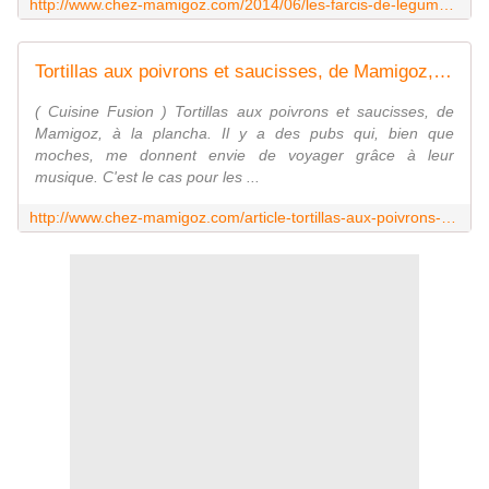
http://www.chez-mamigoz.com/2014/06/les-farcis-de-legumes-d-ete-du-petit-bistro-de-mamigoz.html
Tortillas aux poivrons et saucisses, de Mamigoz, à la plancha. - Chez Mamigoz
( Cuisine Fusion ) Tortillas aux poivrons et saucisses, de
Mamigoz, à la plancha. Il y a des pubs qui, bien que
moches, me donnent envie de voyager grâce à leur
musique. C'est le cas pour les ...
http://www.chez-mamigoz.com/article-tortillas-aux-poivrons-et-saucisses-de-mamigoz-a-la-plancha-123580379.html