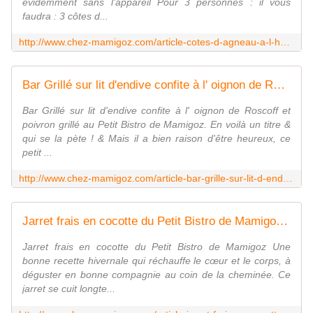
évidemment sans l'appareil Pour 3 personnes : il vous
faudra : 3 côtes d...
http://www.chez-mamigoz.com/article-cotes-d-agneau-a-l-huile-d-ail-pimentee-et-tagliatelles-122241454.html
Bar Grillé sur lit d'endive confite à l' oignon de Roscoff et poivron grillé au Petit Bistro de Mamigoz. - Chez Mamigoz
Bar Grillé sur lit d'endive confite à l' oignon de Roscoff et
poivron grillé au Petit Bistro de Mamigoz. En voilà un titre &
qui se la pète ! & Mais il a bien raison d'être heureux, ce
petit ...
http://www.chez-mamigoz.com/article-bar-grille-sur-lit-d-endive-confite-a-l-oignon-de-roscoff-et-poivron-grille-au-petit-bistro-de-mami-122016045.html
Jarret frais en cocotte du Petit Bistro de Mamigoz - Chez Mamigoz
Jarret frais en cocotte du Petit Bistro de Mamigoz Une
bonne recette hivernale qui réchauffe le cœur et le corps, à
déguster en bonne compagnie au coin de la cheminée. Ce
jarret se cuit longte...