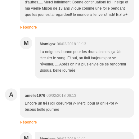
d'autres..... Merci infiniment! Bonne continuation! ici il neige et
ma vieille Misou de 13 ans y joue comme une folle pendant
que les jeunes la regardent! le monde à l'envers! mdr! Biz! à+
Répondre
M
Mamigoz
06/02/2018 11:13
La neige est bonne pour les rhumatismes, ça fait
circuler le sang. Et oui, on finit toujours par se
réveiller. .... Après on n'a plus envie de se rendormir
Bisous, belle journée
A
amelie1976
06/02/2018 06:13
Encore un très joli coeur!<br /> Merci pour la grille<br />
bisous belle journée
Répondre
M