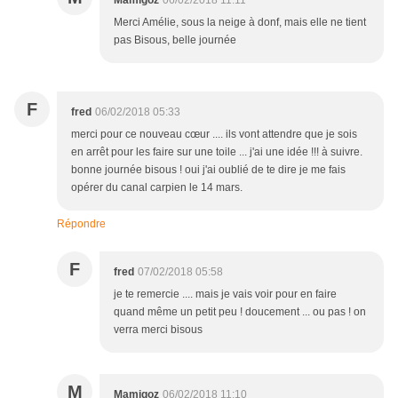
Mamigoz
06/02/2018 11:11
Merci Amélie, sous la neige à donf, mais elle ne tient
pas Bisous, belle journée
F
fred
06/02/2018 05:33
merci pour ce nouveau cœur .... ils vont attendre que je sois
en arrêt pour les faire sur une toile ... j'ai une idée !!! à suivre.
bonne journée bisous ! oui j'ai oublié de te dire je me fais
opérer du canal carpien le 14 mars.
Répondre
F
fred
07/02/2018 05:58
je te remercie .... mais je vais voir pour en faire
quand même un petit peu ! doucement ... ou pas ! on
verra merci bisous
M
Mamigoz
06/02/2018 11:10