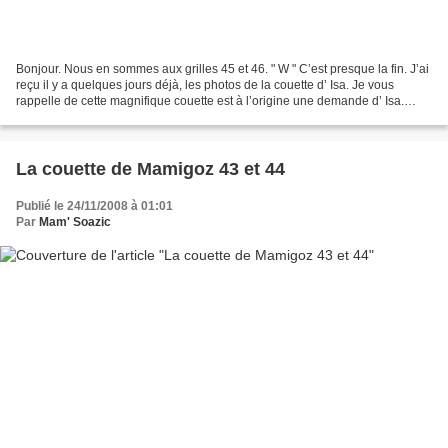
Bonjour. Nous en sommes aux grilles 45 et 46. " W " C’est presque la fin. J’ai
reçu il y a quelques jours déjà, les photos de la couette d’ Isa. Je vous
rappelle de cette magnifique couette est à l’origine une demande d’ Isa.
C’est d’ailleurs elle qui...
La couette de Mamigoz 43 et 44
Publié le 24/11/2008 à 01:01
Par
Mam' Soazic