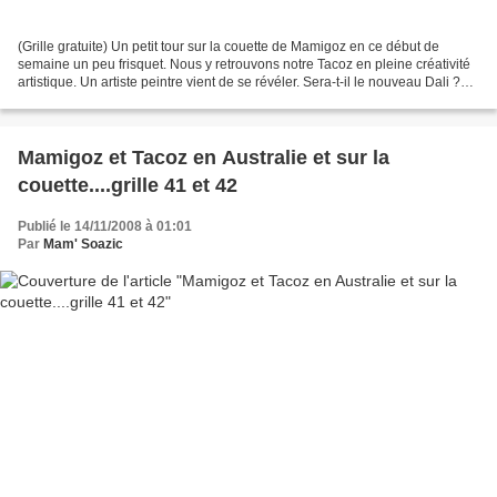
(Grille gratuite) Un petit tour sur la couette de Mamigoz en ce début de
semaine un peu frisquet. Nous y retrouvons notre Tacoz en pleine créativité
artistique. Un artiste peintre vient de se révéler. Sera-t-il le nouveau Dali ?
Pas certain ! Mais qu’à...
Mamigoz et Tacoz en Australie et sur la
couette....grille 41 et 42
Publié le 14/11/2008 à 01:01
Par
Mam' Soazic