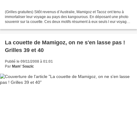
(Grilles gratuites) Sitôt revenus d’Australie, Mamigoz et Tacoz ont tenu à
immortaliser leur voyage au pays des kangourous. En déposant une photo
souvenir sur la couette. Ces deux motifs résument à eux seuls l eur voyage
éclair : Départ de Bretagne avec...
La couette de Mamigoz, on ne s'en lasse pas !
Grilles 39 et 40
Publié le 09/11/2008 à 01:01
Par
Mam' Soazic