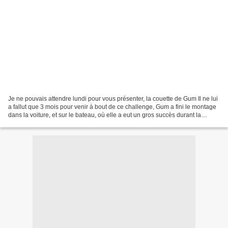
Je ne pouvais attendre lundi pour vous présenter, la couette de Gum Il ne lui
a fallut que 3 mois pour venir à bout de ce challenge, Gum a fini le montage
dans la voiture, et sur le bateau, où elle a eut un gros succès durant la
traversée. Et quelle belle...