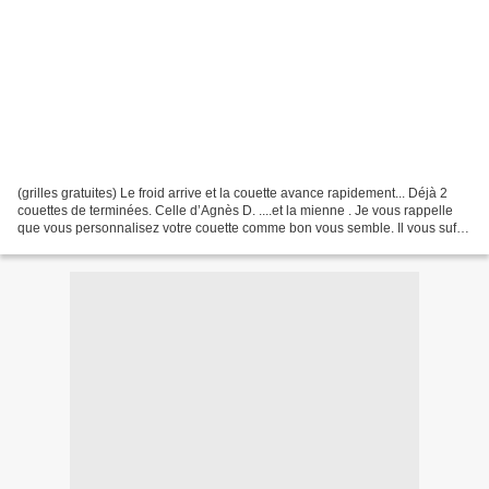
(grilles gratuites) Le froid arrive et la couette avance rapidement... Déjà 2
couettes de terminées. Celle d’Agnès D. ....et la mienne . Je vous rappelle
que vous personnalisez votre couette comme bon vous semble. Il vous suffit
de reprendre les grilles...