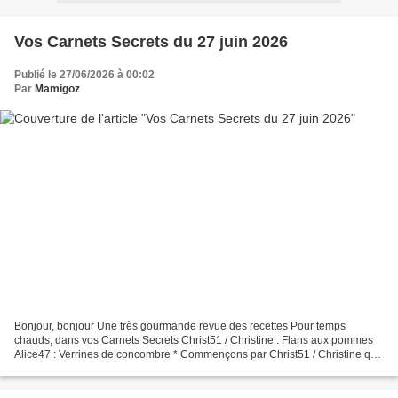
Vos Carnets Secrets du 27 juin 2026
Publié le 27/06/2026 à 00:02
Par
Mamigoz
Bonjour, bonjour Une très gourmande revue des recettes Pour temps
chauds, dans vos Carnets Secrets Christ51 / Christine : Flans aux pommes
Alice47 : Verrines de concombre * Commençons par Christ51 / Christine qui
nous offre une recette à l’ Airfryer "...