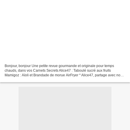
Bonjour, bonjour Une petite revue gourmande et originale pour temps
chauds, dans vos Carnets Secrets Alice47 : Taboulé sucré aux fruits
Mamigoz : Aïoli et Brandade de morue AirFryer * Alice47, partage avec nous
sa belle recette " Bonjour Soazic , Tu m'as...