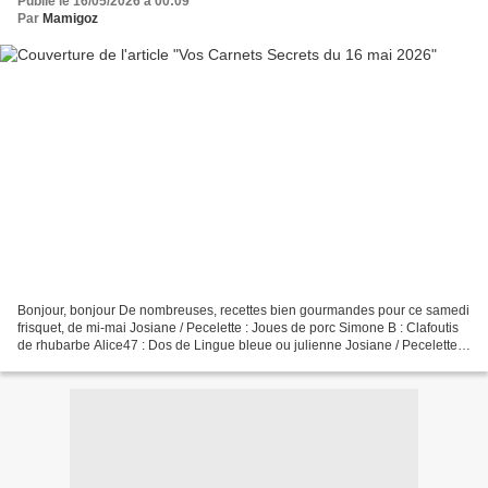
Publié le 16/05/2026 à 00:09
Par
Mamigoz
Bonjour, bonjour De nombreuses, recettes bien gourmandes pour ce samedi
frisquet, de mi-mai Josiane / Pecelette : Joues de porc Simone B : Clafoutis
de rhubarbe Alice47 : Dos de Lingue bleue ou julienne Josiane / Pecelette :
cuisses de poulet aux abricots...