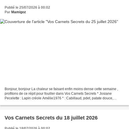
Publié le 25/07/2026 à 00:02
Par
Mamigoz
Bonjour, bonjour La chaleur se faisant enfin moins dense cette semaine ,
profitons de ce répit pour fouiller dans Vos Carnets Secrets * Josiane
Pecelette : Lapin créole Amélie1976 * : Cabillaud, pdet, patate douce,
tomates Josiane Pecelette : Cœur d'agneau...
Vos Carnets Secrets du 18 juillet 2026
Publié le 18/07/2026 à 00:02