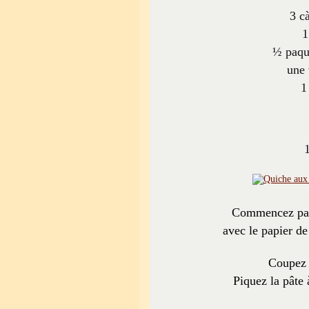
3 c
1
½ paque
une 
1
Commencez par 
avec le papier de
Coupez l
Piquez la pâte 