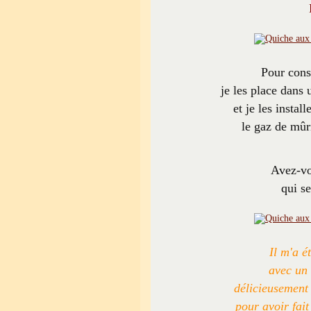
Pour cons
je les place dans 
et je les instal
le gaz de mûri
Avez-vo
qui s
Il m'a é
avec un 
délicieusement
pour avoir fai