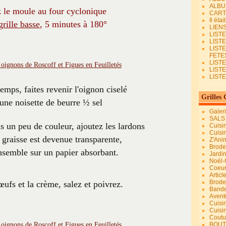
ALBU
z le moule au
four cyclonique
CART
Il éta
grille basse
, 5 minutes à 180°
LIEN
LIST
LIST
LIST
FETES.
LISTE
LIST
LIST
emps, faites revenir l'oignon ciselé
Grilles 
une noisette de beurre ½ sel
Galer
SALS
is un peu de couleur, ajoutez les lardons
Cuisi
Cuisi
 graisse est devenue transparente,
Z'Ani
Broder
ensemble sur un papier absorbant.
Jardi
Noël-
Coeu
Articl
Brode
œufs et la crème, salez et poivrez.
Bande
Avent
Cuisi
Cuisi
Coutur
BOUT