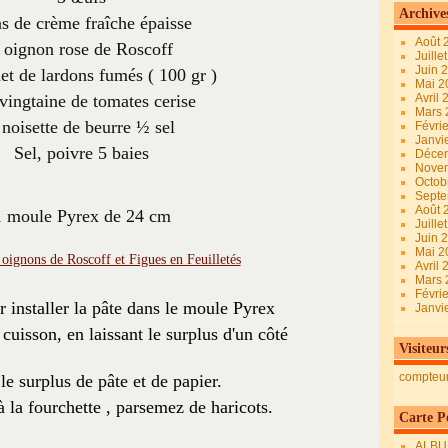
Archive
às de crème fraîche épaisse
Août 
 oignon rose de Roscoff
Juille
Juin 
t de lardons fumés ( 100 gr )
Mai 
vingtaine de tomates cerise
Avril
Mars
 noisette de beurre ½ sel
Févri
Janvi
Sel, poivre 5 baies
Déce
Nove
Octob
Sept
Août 
1 moule Pyrex de 24 cm
Juille
Juin 
Mai 
Avril
Mars
Févri
installer la pâte dans le moule Pyrex
Janvi
 cuisson, en laissant le surplus d'un côté
Visiteur
compteu
e surplus de pâte et de papier.
à la fourchette , parsemez de haricots.
Carte Pe
ALBU