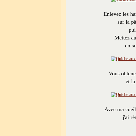
Enlevez les har
sur la p
pui
Mettez au
en su
Vous obtenez
et la
Avec ma cueill
j'ai r