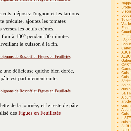
Nappe
Brode
Bisco
icots, déposez l'oignon et les lardons
Logos
Tutori
âte précuite, ajoutez les tomates
Vos lo
s versez les oeufs crémés.
Ensem
Couet
 four à 180° pendant 30 minutes
Etuis
Légend
rveillant la cuisson à la fin.
Bonus
Carte
ABCéd
ALBU
Galer
CART
Carne
 une délicieuse quiche bien dorée,
Cuisin
Cuisi
 pâte est parfaitement cuite.
Série
Soins
cuisin
Sals 
Album
article
ette de la journée, et le reste de pâte
cuisin
Album
éalisé des
Figues en Feuilletés
Cuisi
LIST
cuisin
ALBUM
BOUT