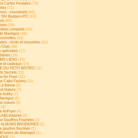
s Cartes Postales
(75)
ries
(72)
rnus - coussinets
(66)
 SIV Badges ATC
(63)
els
(60)
isirs
(58)
bles complets
(49)
te Mamigoz
(46)
-pochettes
(44)
es - récits et nouvelles
(42)
 Club
(38)
s spéciales
(17)
aires
(16)
MS-LIENS
(15)
ie et cadeaux
(14)
E DU PETIT BISTRO
(11)
ts Secrets
(11)
e Air Fryer
(11)
ne Cake Factory
(11)
s à thème
(8)
 et Nature
(7)
e Actifry
(7)
Mamigoz
(6)
s coeurs
(4)
(4)
e AirFryer
(4)
 ABCédaires
(2)
ne Gauffres Fourrées
(2)
E ALBUMS BRODERIES
(2)
e gaufres fourrées
(2)
 loisirs de Mamigoz
(1)
IQUE
(1)