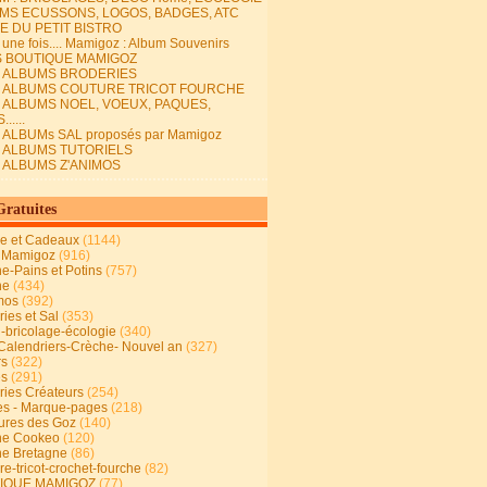
MS ECUSSONS, LOGOS, BADGES, ATC
E DU PETIT BISTRO
it une fois.... Mamigoz : Album Souvenirs
S BOUTIQUE MAMIGOZ
E ALBUMS BRODERIES
E ALBUMS COUTURE TRICOT FOURCHE
E ALBUMS NOEL, VOEUX, PAQUES,
.....
 ALBUMs SAL proposés par Mamigoz
E ALBUMS TUTORIELS
E ALBUMS Z'ANIMOS
Gratuites
ie et Cadeaux
(1144)
 Mamigoz
(916)
ne-Pains et Potins
(757)
ne
(434)
mos
(392)
ies et Sal
(353)
n-bricolage-écologie
(340)
Calendriers-Crèche- Nouvel an
(327)
rs
(322)
es
(291)
ries Créateurs
(254)
s - Marque-pages
(218)
ures des Goz
(140)
ne Cookeo
(120)
ne Bretagne
(86)
e-tricot-crochet-fourche
(82)
IQUE MAMIGOZ
(77)