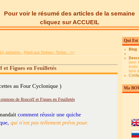
Pour voir le résumé des articles de la semaine
cliquez sur ACCUEIL
Qui Est
Blog
14, semaine...
Plaid aux Tortues : Tortue... >>
Descr
bien. 
bistro
 et Figues en Feuilletés
faire
Conta
cettes au Four Cyclonique )
Ma BO
mandait
comment réussir une quiche
que,
qui n'est pas tellement prévu pour.