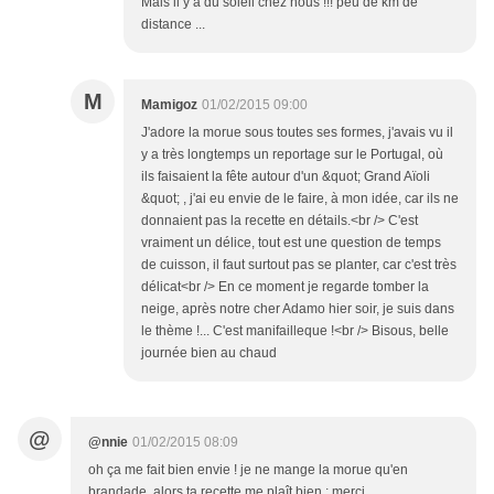
Mais il y a du soleil chez nous !!! peu de km de
distance ...
M
Mamigoz
01/02/2015 09:00
J'adore la morue sous toutes ses formes, j'avais vu il
y a très longtemps un reportage sur le Portugal, où
ils faisaient la fête autour d'un &quot; Grand Aïoli
&quot; , j'ai eu envie de le faire, à mon idée, car ils ne
donnaient pas la recette en détails.<br /> C'est
vraiment un délice, tout est une question de temps
de cuisson, il faut surtout pas se planter, car c'est très
délicat<br /> En ce moment je regarde tomber la
neige, après notre cher Adamo hier soir, je suis dans
le thème !... C'est manifailleque !<br /> Bisous, belle
journée bien au chaud
@
@nnie
01/02/2015 08:09
oh ça me fait bien envie ! je ne mange la morue qu'en
brandade, alors ta recette me plaît bien ; merci