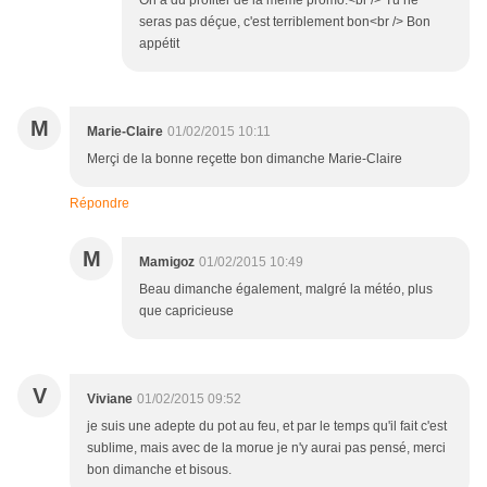
On a du profiter de la même promo.<br /> Tu ne
seras pas déçue, c'est terriblement bon<br /> Bon
appétit
M
Marie-Claire
01/02/2015 10:11
Merçi de la bonne reçette bon dimanche Marie-Claire
Répondre
M
Mamigoz
01/02/2015 10:49
Beau dimanche également, malgré la météo, plus
que capricieuse
V
Viviane
01/02/2015 09:52
je suis une adepte du pot au feu, et par le temps qu'il fait c'est
sublime, mais avec de la morue je n'y aurai pas pensé, merci
bon dimanche et bisous.