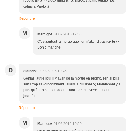
recette !!!<br /> Doux dimanche, BISOUS, sans oublier les
câlins à Paolo ;)
Répondre
M
Mamigoz
01/02/2015 12:53
C'est surtout la morue que l'on n'attend pas ici<br />
Bon dimanche
D
didine68
01/02/2015 10:46
Génial l'autre jour il y avait de la morue en promo, j'en ai pris
sans trop savoir comment j'allais la cuisiner :-) Maintenant y a
plus qu'à. En plus on adore l'aïoli par ici . Merci et bonne
journée.
Répondre
M
Mamigoz
01/02/2015 10:50