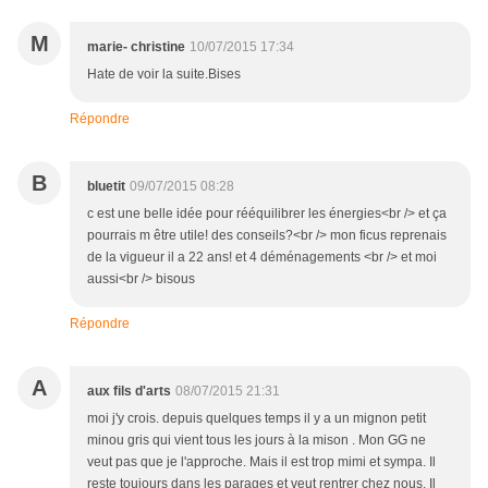
M
marie- christine
10/07/2015 17:34
Hate de voir la suite.Bises
Répondre
B
bluetit
09/07/2015 08:28
c est une belle idée pour rééquilibrer les énergies<br /> et ça
pourrais m être utile! des conseils?<br /> mon ficus reprenais
de la vigueur il a 22 ans! et 4 déménagements <br /> et moi
aussi<br /> bisous
Répondre
A
aux fils d'arts
08/07/2015 21:31
moi j'y crois. depuis quelques temps il y a un mignon petit
minou gris qui vient tous les jours à la mison . Mon GG ne
veut pas que je l'approche. Mais il est trop mimi et sympa. Il
reste toujours dans les parages et veut rentrer chez nous. Il