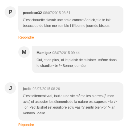
P
pecelette32
08/07/2015 08:51
C'est chouette d'avoir une amie comme Annick,elle te fait
beaucoup de bien me semble t-il!,bonne journée,bisous.
Répondre
M
Mamigoz
08/07/2015 09:44
Oui, et en plus j'ai le plaisir de cuisiner...même dans
le chantier<br /> Bonne journée
J
joelle
08/07/2015 08:26
C'est tellement vrai, tout a une vie même les pierres (à mon
avis) et associer les éléments de la nature est sagesse.<br />
Ton Petit Bistrot est équilibré et tu vas t'y sentir bien<br /> añ
Kenavo Joëlle
Répondre