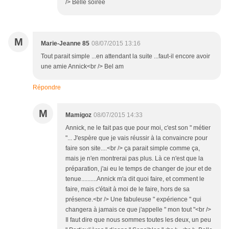
/> Belle soirée
M
Marie-Jeanne 85
08/07/2015 13:16
Tout parait simple ...en attendant la suite ...faut-il encore avoir
une amie Annick<br /> Bel am
Répondre
M
Mamigoz
08/07/2015 14:33
Annick, ne le fait pas que pour moi, c'est son " métier
"... J'espère que je vais réussir à la convaincre pour
faire son site....<br /> ça parait simple comme ça,
mais je n'en montrerai pas plus. Là ce n'est que la
préparation, j'ai eu le temps de changer de jour et de
tenue..........Annick m'a dit quoi faire, et comment le
faire, mais c'était à moi de le faire, hors de sa
présence.<br /> Une fabuleuse " expérience " qui
changera à jamais ce que j'appelle " mon tout "<br />
Il faut dire que nous sommes toutes les deux, un peu