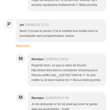
Gégé fait toujours la t^te devant son assiette, qu'il
termine rapidement d'ailleurs!<br /> Belle journée
P
pat
20/08/2015 13:33
Bouh !! j'ai pas le panier !! j'ai le modèle tout simple avec la
tourniquette sans programmateur. bisous
Répondre
M
Mamigoz
21/08/2015 08:01
Regarde donc, ce que je viens de trouver
http://www.miss-pieces.com/panier-snacking-pour-
friteuse-actifry-seb__p167927.html<br /> Je vais
mettre la réf dans l'article<br /> Bisous belle journée
M
Mamigoz
21/08/2015 07:59
Je me demande si l'on ne peut pas avoir le panier
avec les accessoires... A voir