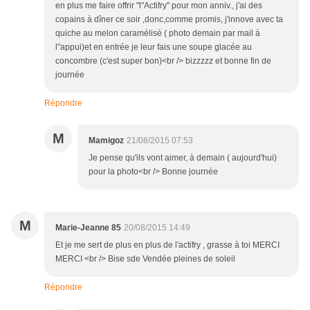
en plus me faire offrir "l"Actifry" pour mon anniv., j'ai des
copains à dîner ce soir ,donc,comme promis, j'innove avec ta
quiche au melon caramélisé ( photo demain par mail à
l"appui)et en entrée je leur fais une soupe glacée au
concombre (c'est super bon)<br /> bizzzzz et bonne fin de
journée
Répondre
M
Mamigoz
21/08/2015 07:53
Je pense qu'ils vont aimer, à demain ( aujourd'hui)
pour la photo<br /> Bonne journée
M
Marie-Jeanne 85
20/08/2015 14:49
Et je me sert de plus en plus de l'actifry , grasse à toi MERCI
MERCI <br /> Bise sde Vendée pleines de soleil
Répondre