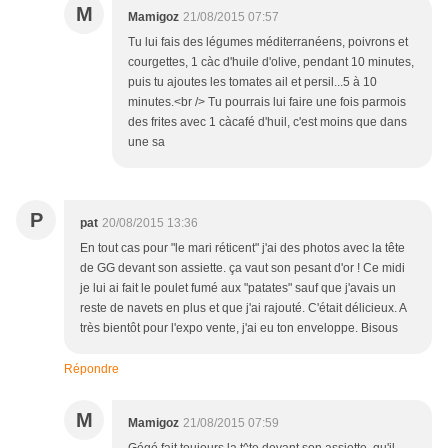
M
Mamigoz
21/08/2015 07:57
Tu lui fais des légumes méditerranéens, poivrons et
courgettes, 1 càc d'huile d'olive, pendant 10 minutes,
puis tu ajoutes les tomates ail et persil...5 à 10
minutes.<br /> Tu pourrais lui faire une fois parmois
des frites avec 1 càcafé d'huil, c'est moins que dans
une sa
P
pat
20/08/2015 13:36
En tout cas pour "le mari réticent" j'ai des photos avec la tête
de GG devant son assiette. ça vaut son pesant d'or ! Ce midi
je lui ai fait le poulet fumé aux "patates" sauf que j'avais un
reste de navets en plus et que j'ai rajouté. C'était délicieux. A
très bientôt pour l'expo vente, j'ai eu ton enveloppe. Bisous
Répondre
M
Mamigoz
21/08/2015 07:59