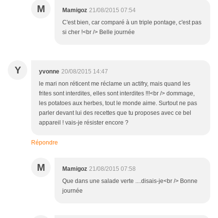
M
Mamigoz
21/08/2015 07:54
C'est bien, car comparé à un triple pontage, c'est pas
si cher !<br /> Belle journée
Y
yvonne
20/08/2015 14:47
le mari non réticent me réclame un actifry, mais quand les
frites sont interdites, elles sont interdites !!!<br /> dommage,
les potatoes aux herbes, tout le monde aime. Surtout ne pas
parler devant lui des recettes que tu proposes avec ce bel
appareil ! vais-je résister encore ?
Répondre
M
Mamigoz
21/08/2015 07:58
Que dans une salade verte ....disais-je<br /> Bonne
journée