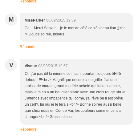
Répondre
M
MissParker
08/09/2015 19:59
Cc ... Merci Soazic ... je le met de côté ce très beau lion ;)<br
/> Douce soirée, bisous
Répondre
V
Vivette
08/09/2015 19:57
Oh, j'ai pas dit la mienne ce matin, pourtant toujours 5H45
debout...!!!<br /> Magnifique encore cette grille. J'ai une
tapisserie murale grand modèle acheté qui lui ressemble,
mais le mien a un bouclier blanc avec une croix rouge.<br />
J'attends avec impatience ta licorne, j'ai rêvé ou il est prévu
un cerf?, lui oui je le ferais.<br /> Bonne soirée aussi belle
que chez nous en Centre Var, les couleurs commencent à
changer.<br /> Grosses bises.
Répondre