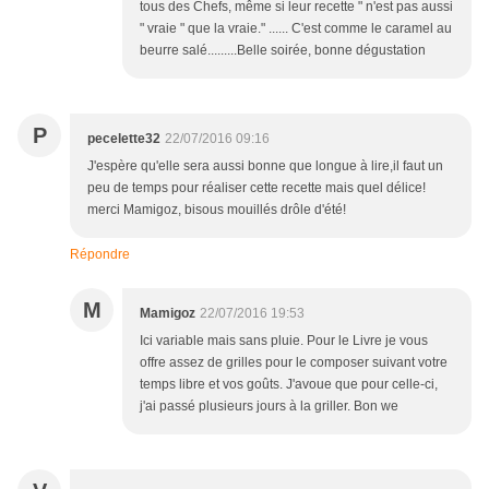
tous des Chefs, même si leur recette " n'est pas aussi
" vraie " que la vraie." ...... C'est comme le caramel au
beurre salé.........Belle soirée, bonne dégustation
P
pecelette32
22/07/2016 09:16
J'espère qu'elle sera aussi bonne que longue à lire,il faut un
peu de temps pour réaliser cette recette mais quel délice!
merci Mamigoz, bisous mouillés drôle d'été!
Répondre
M
Mamigoz
22/07/2016 19:53
Ici variable mais sans pluie. Pour le Livre je vous
offre assez de grilles pour le composer suivant votre
temps libre et vos goûts. J'avoue que pour celle-ci,
j'ai passé plusieurs jours à la griller. Bon we