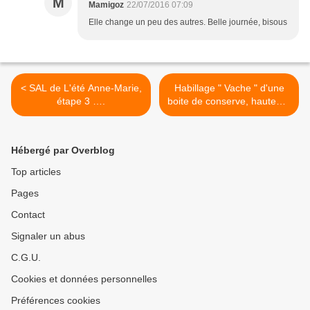
M
Mamigoz
22/07/2016 07:09
Elle change un peu des autres. Belle journée, bisous
< SAL de L'été Anne-Marie,
Habillage " Vache " d'une
étape 3 ….
boite de conserve, hauteur :
11,5 cm >
Hébergé par Overblog
Top articles
Pages
Contact
Signaler un abus
C.G.U.
Cookies et données personnelles
Préférences cookies